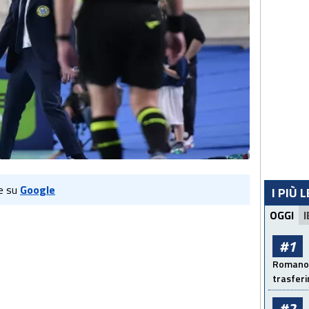
e su
Google
I PIÙ 
OGGI
I
#1
Romano: 
trasfer
#2