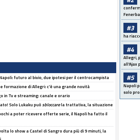
conferma
Fenerb
#3
ha riacce
#4
Allegri,
all'Ajax
#5
Napoli: futuro al bivio, due ipotesi per il centrocampista
Napoli p
le formazione di Allegri: c'è una grande novità
solo pr
o in Tv e streaming: canale e orario
cato! Solo Lukaku può
sbloccare
la trattativa, la situazione
ochi a poter ricevere offerte serie, il Napoli ha fatto il
olta lo show a Castel di Sangro dura più di 9 minuti, la
i