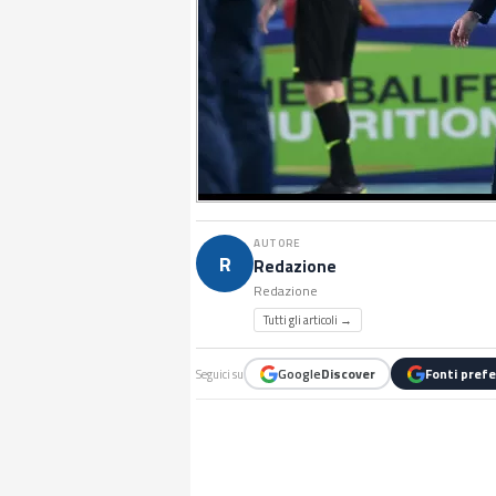
AUTORE
R
Redazione
Redazione
Tutti gli articoli →
Google
Discover
Fonti prefe
Seguici su