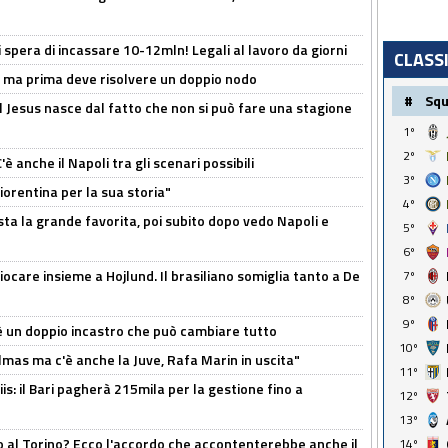
spera di incassare 10-12mln! Legali al lavoro da giorni
CLASS
s, ma prima deve risolvere un doppio nodo
#
Sq
l Jesus nasce dal fatto che non si può fare una stagione
1º
2º
 anche il Napoli tra gli scenari possibili
3º
orentina per la sua storia"
4º
sta la grande favorita, poi subito dopo vedo Napoli e
5º
6º
iocare insieme a Hojlund. Il brasiliano somiglia tanto a De
7º
8º
9º
'è un doppio incastro che può cambiare tutto
10º
as ma c'è anche la Juve, Rafa Marin in uscita"
11º
: il Bari pagherà 215mila per la gestione fino a
12º
13º
o al Torino? Ecco l'accordo che accontenterebbe anche il
14º