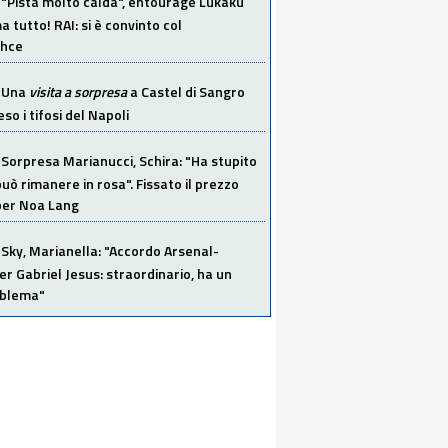
"Pista molto calda", entourage Lukaku
 tutto! RAI: si è convinto col
ahce
Una
visita a sorpresa
a Castel di Sangro
so i tifosi del Napoli
Sorpresa Marianucci, Schira: "Ha stupito
 può rimanere in rosa". Fissato il prezzo
 per Noa Lang
Sky, Marianella: "Accordo Arsenal-
er Gabriel Jesus: straordinario, ha un
oblema"