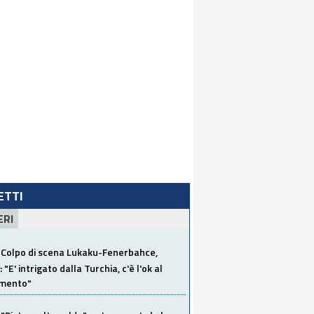
LETTI
ERI
Colpo di scena Lukaku-Fenerbahce,
"E' intrigato dalla Turchia, c'è l'ok al
imento"