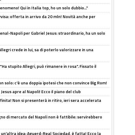
enomeno! Qui in Italia top, ho un solo dubbio..."
isa: offerta in arrivo da 20 mln! Novità anche per
enal-Napoli per Gabriel Jesus: straordinario, ha un solo
legri crede in lui, sa di poterlo valorizzare in una
Ha stupito Allegri, può rimanere in rosa". Fissato il
n solo: c'è una doppia ipotesi che non convince Big Rom!
Jesus apre al Napoli! Ecco il piano del club
inita! Non si presenterà in ritiro, ieri sera accelerata
no di mercato del Napoli non è fattibile: servirebbero
un'altra idea: Aguerd-Real Sociedad, è fatta! Ecco la