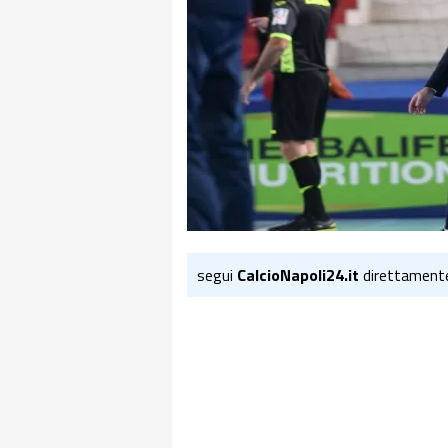
segui
CalcioNapoli24.it
direttament