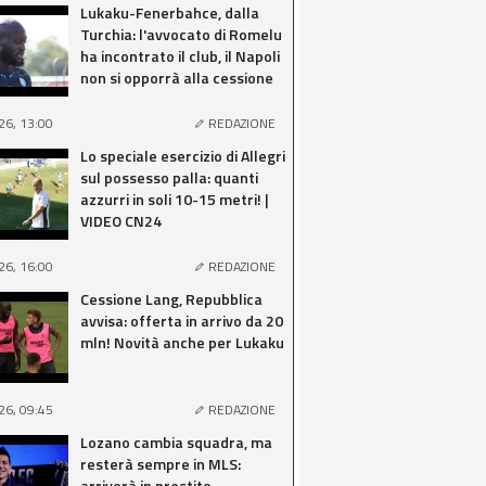
Lukaku-Fenerbahce, dalla
Turchia: l'avvocato di Romelu
ha incontrato il club, il Napoli
non si opporrà alla cessione
26, 13:00
REDAZIONE
Lo speciale esercizio di Allegri
sul possesso palla: quanti
azzurri in soli 10-15 metri! |
VIDEO CN24
26, 16:00
REDAZIONE
Cessione Lang, Repubblica
avvisa: offerta in arrivo da 20
mln! Novità anche per Lukaku
26, 09:45
REDAZIONE
Lozano cambia squadra, ma
resterà sempre in MLS:
arriverà in prestito