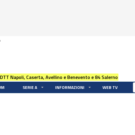
0
 DTT Napoli, Caserta, Avellino e Benevento e 84 Salerno
UM
SERIE A
INFORMAZIONI
WEB TV