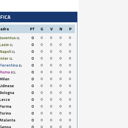
IFICA
uadra
PT
G
V
N
P
Juventus
0
0
0
0
0
CL
Lazio
0
0
0
0
0
CL
Napoli
0
0
0
0
0
CL
Inter
0
0
0
0
0
CL
Fiorentina
0
0
0
0
0
EL
Roma
0
0
0
0
0
ECL
Milan
0
0
0
0
0
Udinese
0
0
0
0
0
Bologna
0
0
0
0
0
Lecce
0
0
0
0
0
Parma
0
0
0
0
0
Torino
0
0
0
0
0
Atalanta
0
0
0
0
0
Genoa
0
0
0
0
0