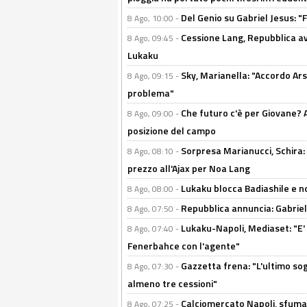
Del Genio su Gabriel Jesus: "F
8 Ago, 10:00 -
Cessione Lang, Repubblica avv
8 Ago, 09:45 -
Lukaku
Sky, Marianella: "Accordo Ars
8 Ago, 09:15 -
problema"
Che futuro c'è per Giovane? Al
8 Ago, 09:00 -
posizione del campo
Sorpresa Marianucci, Schira: "
8 Ago, 08:10 -
prezzo all'Ajax per Noa Lang
Lukaku blocca Badiashile e no
8 Ago, 08:00 -
Repubblica annuncia: Gabriel 
8 Ago, 07:50 -
Lukaku-Napoli, Mediaset: "E' f
8 Ago, 07:40 -
Fenerbahce con l'agente"
Gazzetta frena: "L'ultimo sog
8 Ago, 07:30 -
almeno tre cessioni"
Calciomercato Napoli, sfuma 
8 Ago, 07:25 -