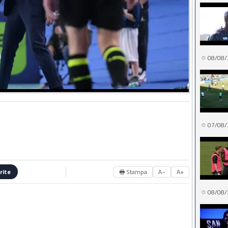
08/08/
07/08/
🖶 Stampa
A−
A+
rite
08/08/