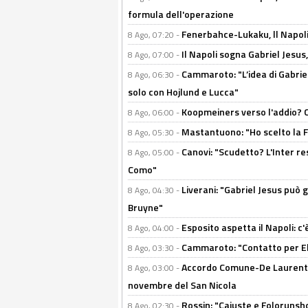
formula dell'operazione
Fenerbahce-Lukaku, ll Napoli 
8 Ago, 07:20 -
Il Napoli sogna Gabriel Jesu
8 Ago, 07:00 -
Cammaroto: "L’idea di Gabrie
8 Ago, 06:30 -
solo con Hojlund e Lucca"
Koopmeiners verso l'addio? C'è
8 Ago, 06:00 -
Mastantuono: "Ho scelto la Fi
8 Ago, 05:30 -
Canovi: "Scudetto? L'Inter re
8 Ago, 05:00 -
Como"
Liverani: "Gabriel Jesus può g
8 Ago, 04:30 -
Bruyne"
Esposito aspetta il Napoli: c
8 Ago, 04:00 -
Cammaroto: "Contatto per Elm
8 Ago, 03:30 -
Accordo Comune-De Laurentiis
8 Ago, 03:00 -
novembre del San Nicola
Rossin: "Cajuste e Folorunsh
8 Ago, 02:30 -