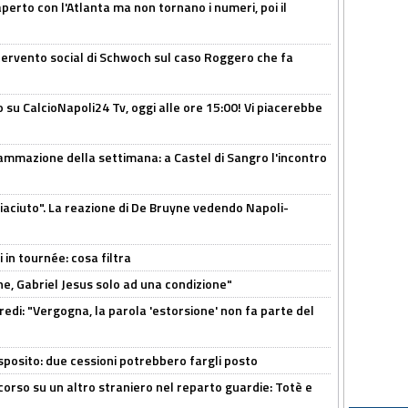
erto con l'Atlanta ma non tornano i numeri, poi il
ntervento social di Schwoch sul caso Roggero che fa
o su CalcioNapoli24 Tv, oggi alle ore 15:00! Vi piacerebbe
ammazione della settimana: a Castel di Sangro l'incontro
piaciuto". La reazione di De Bruyne vedendo Napoli-
 in tournée: cosa filtra
e, Gabriel Jesus solo ad una condizione"
redi: "Vergogna, la parola 'estorsione' non fa parte del
sposito: due cessioni potrebbero fargli posto
 corso su un altro straniero nel reparto guardie: Totè e