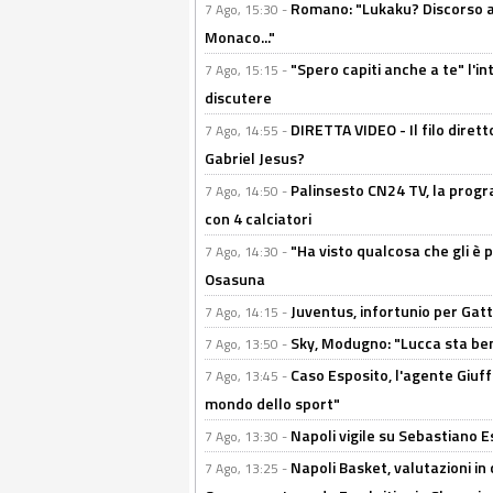
Romano: "Lukaku? Discorso ap
7 Ago, 15:30 -
Monaco..."
"Spero capiti anche a te" l'i
7 Ago, 15:15 -
discutere
DIRETTA VIDEO - Il filo dirett
7 Ago, 14:55 -
Gabriel Jesus?
Palinsesto CN24 TV, la progr
7 Ago, 14:50 -
con 4 calciatori
"Ha visto qualcosa che gli è 
7 Ago, 14:30 -
Osasuna
Juventus, infortunio per Gatti
7 Ago, 14:15 -
Sky, Modugno: "Lucca sta ben
7 Ago, 13:50 -
Caso Esposito, l'agente Giuff
7 Ago, 13:45 -
mondo dello sport"
Napoli vigile su Sebastiano E
7 Ago, 13:30 -
Napoli Basket, valutazioni in
7 Ago, 13:25 -