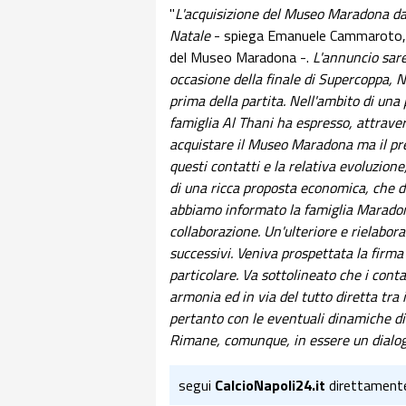
"
L'acquisizione del Museo Maradona da 
Natale
- spiega Emanuele Cammaroto, re
del Museo Maradona -.
L'annuncio sar
occasione della finale di Supercoppa, 
prima della partita. Nell'ambito di una 
famiglia Al Thani ha espresso, attravers
acquistare il Museo Maradona ma il pre
questi contatti e la relativa evoluzione
di una ricca proposta economica, che de
abbiamo informato la famiglia Maradona,
collaborazione. Un'ulteriore e rielabor
successivi. Veniva prospettata la firma
particolare. Va sottolineato che i cont
armonia ed in via del tutto diretta tr
pertanto con le eventuali dinamiche di a
Rimane, comunque, in essere un dialogo 
segui
CalcioNapoli24.it
direttament