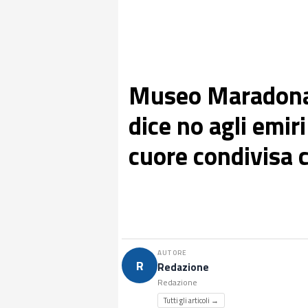
Museo Maradona, 
dice no agli emiri
cuore condivisa c
AUTORE
R
Redazione
Redazione
Tutti gli articoli →