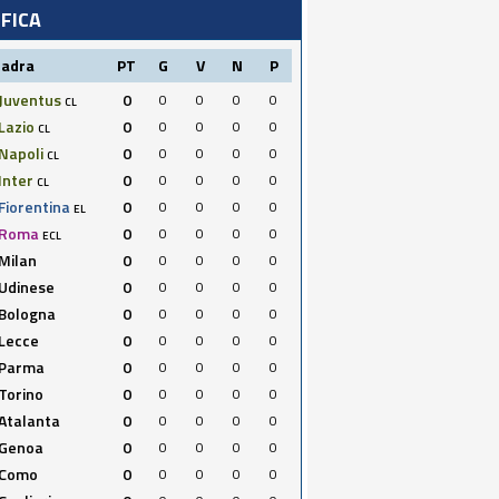
IFICA
uadra
PT
G
V
N
P
Juventus
0
0
0
0
0
CL
Lazio
0
0
0
0
0
CL
Napoli
0
0
0
0
0
CL
Inter
0
0
0
0
0
CL
Fiorentina
0
0
0
0
0
EL
Roma
0
0
0
0
0
ECL
Milan
0
0
0
0
0
Udinese
0
0
0
0
0
Bologna
0
0
0
0
0
Lecce
0
0
0
0
0
Parma
0
0
0
0
0
Torino
0
0
0
0
0
Atalanta
0
0
0
0
0
Genoa
0
0
0
0
0
Como
0
0
0
0
0