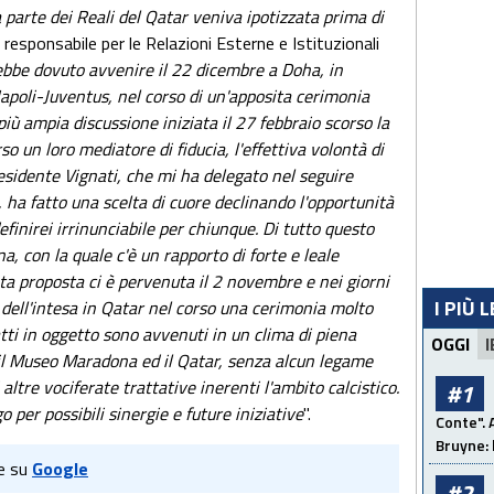
parte dei Reali del Qatar veniva ipotizzata prima di
sponsabile per le Relazioni Esterne e Istituzionali
ebbe dovuto avvenire il 22 dicembre a Doha, in
Napoli-Juventus, nel corso di un'apposita cerimonia
più ampia discussione iniziata il 27 febbraio scorso la
o un loro mediatore di fiducia, l'effettiva volontà di
sidente Vignati, che mi ha delegato nel seguire
, ha fatto una scelta di cuore declinando l'opportunità
finirei irrinunciabile per chiunque. Di tutto questo
 con la quale c'è un rapporto di forte e leale
ata proposta ci è pervenuta il 2 novembre e nei giorni
I PIÙ 
 dell'intesa in Qatar nel corso una cerimonia molto
atti in oggetto sono avvenuti in un clima di piena
OGGI
I
a il Museo Maradona ed il Qatar, senza alcun legame
ltre vociferate trattative inerenti l'ambito calcistico.
#1
per possibili sinergie e future iniziative
".
Conte". 
Bruyne: 
e su
Google
#2