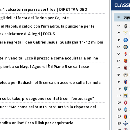
CLASS
, 4 calciatori in piazza coi tifosi | DIRETTA VIDEO
#
Sq
gli dell'offerta del Torino per Cajuste
 Napoli: il calcio con l'infradito, la punizione per le
1º
2º
ex calciatore di Allegri | FOCUS
3º
nere segreta l'idea Gabriel Jesus! Guadagna 11-12 milioni
4º
5º
e in vendita! Ecco il prezzo e come acquistarla online
6º
li piomba su Nayef Aguerd! È il Piano B se saltasse
7º
8º
9º
elsea per Badiashile! Si cerca un accordo sulla formula
10º
11º
a su Lukaku, proseguono i contatti con l'entourage"
12º
cci: "Ma come sei brutto, bro". Arriva la risposta del
13º
14º
ndita online! Ecco il link per acquistarla
15º