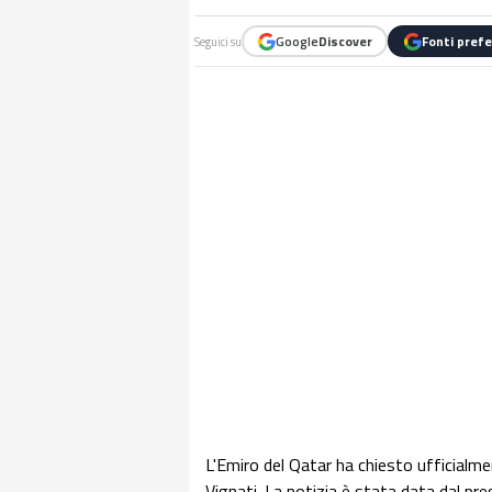
Google
Discover
Fonti prefe
Seguici su
L'Emiro del Qatar ha chiesto ufficialm
Vignati. La notizia è stata data dal p