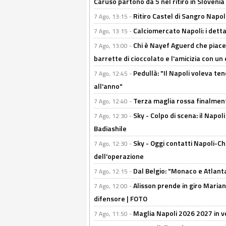
Caruso partono da 5 nel ritiro in Slovenia
Ritiro Castel di Sangro Napoli
7 Ago, 13:15 -
Calciomercato Napoli: i detta
7 Ago, 13:15 -
Chi è Nayef Aguerd che piace al
7 Ago, 13:00 -
barrette di cioccolato e l'amicizia con un 
Pedullà: "Il Napoli voleva te
7 Ago, 12:45 -
all'anno"
Terza maglia rossa finalment
7 Ago, 12:40 -
Sky - Colpo di scena: il Napo
7 Ago, 12:30 -
Badiashile
Sky - Oggi contatti Napoli-Ch
7 Ago, 12:30 -
dell'operazione
Dal Belgio: "Monaco e Atlant
7 Ago, 12:15 -
Alisson prende in giro Marianu
7 Ago, 12:00 -
difensore | FOTO
Maglia Napoli 2026 2027 in ve
7 Ago, 11:50 -