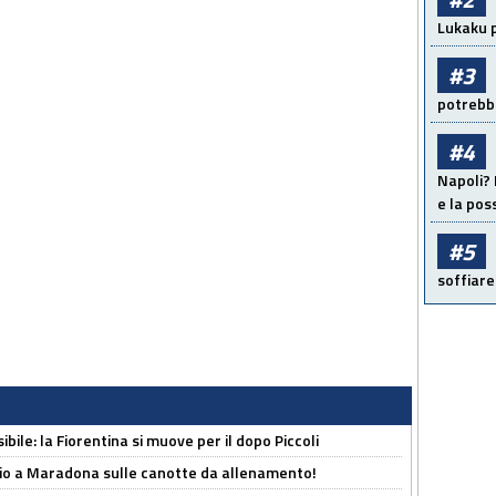
Lukaku p
#3
potrebbe
#4
Napoli? 
e la pos
#5
soffiare
ibile: la Fiorentina si muove per il dopo Piccoli
o a Maradona sulle canotte da allenamento!