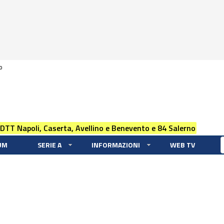
0
 DTT Napoli, Caserta, Avellino e Benevento e 84 Salerno
UM
SERIE A
INFORMAZIONI
WEB TV