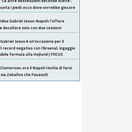
"Le altre destinazioni seconde scelte".
unta i piedi: ecco dove vorrebbe giocare
Idea Gabriel Jesus-Napoli: l'affare
 decollare solo con due cessioni
Gabriel Jesus è un'occasione per il
Il record negativo con l'Arsenal, ingaggio
sibile formula alla Hojlund | FOCUS
Clamoroso: ora il Napoli rischia di farsi
 sia Zeballos che Favasuli!