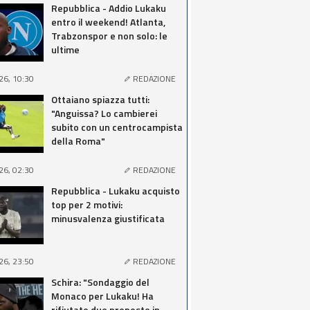
Repubblica - Addio Lukaku
entro il weekend! Atlanta,
Trabzonspor e non solo: le
ultime
26, 10:30
REDAZIONE
Ottaiano spiazza tutti:
"Anguissa? Lo cambierei
subito con un centrocampista
della Roma"
26, 02:30
REDAZIONE
Repubblica - Lukaku acquisto
top per 2 motivi:
minusvalenza giustificata
26, 23:50
REDAZIONE
Schira: "Sondaggio del
Monaco per Lukaku! Ha
rifiutato due proposte in