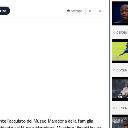
🖶 Stampa
A−
A+
rite
06/08/
06/08/
05/08/
ente l'acquisto del Museo Maradona della famiglia
residente del Museo Maradona, Massimo Vignati in una