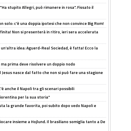
Ha stupito Allegri, può rimanere in rosa". Fissato il
n solo: c'è una doppia ipotesi che non convince Big Rom!
inita! Non si presenterà in ritiro, ieri sera accelerata
un'altra idea: Aguerd-Real Sociedad, è fatta! Ecco la
s, ma prima deve risolvere un doppio nodo
l Jesus nasce dal fatto che non si può fare una stagione
 anche il Napoli tra gli scenari possibili
orentina per la sua storia"
sta la grande favorita, poi subito dopo vedo Napoli e
iocare insieme a Hojlund. Il brasiliano somiglia tanto a De