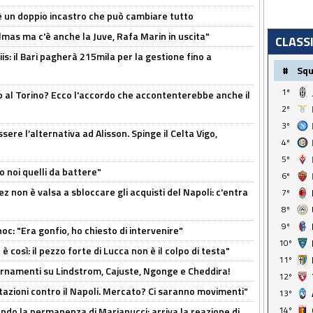
'è un doppio incastro che può cambiare tutto
as ma c'è anche la Juve, Rafa Marin in uscita"
CLASS
: il Bari pagherà 215mila per la gestione fino a
#
Sq
1º
o al Torino? Ecco l'accordo che accontenterebbe anche il
2º
3º
re l’alternativa ad Alisson. Spinge il Celta Vigo,
4º
5º
o noi quelli da battere"
6º
z non è valsa a sbloccare gli acquisti del Napoli: c'entra
7º
8º
9º
c: "Era gonfio, ho chiesto di intervenire"
10º
così: il pezzo forte di Lucca non è il colpo di testa"
11º
iornamenti su Lindstrom, Cajuste, Ngonge e Cheddira!
12º
Rotazioni contro il Napoli. Mercato? Ci saranno movimenti"
13º
14º
cando la permanenza di Marianucci: arriva la reazione di