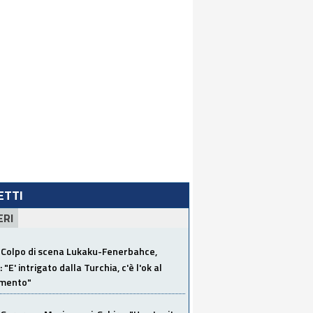
LETTI
ERI
Colpo di scena Lukaku-Fenerbahce,
"E' intrigato dalla Turchia, c'è l'ok al
imento"