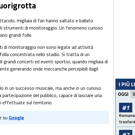
uorigrotta
tacolo, migliaia di fan hanno saltato e ballato
li strumenti di monitoraggio. Un fenomeno curioso
no grandi folle.
nti di monitoraggio non sono legate ad attività
folla concentrata nello stadio. Si tratta di un
grandi concerti ed eventi sportivi, quando migliaia di
e generando onde meccaniche percepibili dagli
I PIÙ 
lo in un successo musicale, ma anche in un curioso
OGGI
I
 partecipazione del pubblico, capace di lasciare una
i effettuate sul territorio.
#1
Romano: 
e su
Google
trasfer
#2