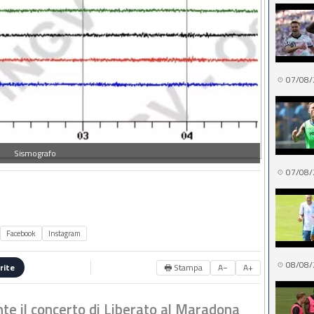
07/08/
Sismografo
07/08/
Facebook
Instagram
08/08/
🖶 Stampa
A−
A+
rite
te il concerto di Liberato al Maradona