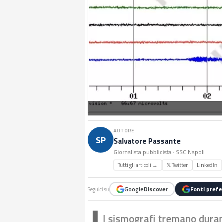
AUTORE
SP
Salvatore Passante
Giornalista pubblicista · SSC Napoli
Tutti gli articoli →
𝕏 Twitter
LinkedIn
Google
Discover
Fonti prefe
Seguici su
I sismografi tremano duran