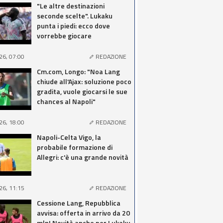
"Le altre destinazioni
seconde scelte". Lukaku
punta i piedi: ecco dove
vorrebbe giocare
26, 07:00
REDAZIONE
Cm.com, Longo: "Noa Lang
chiude all'Ajax: soluzione poco
gradita, vuole giocarsi le sue
chances al Napoli"
26, 18:00
REDAZIONE
Napoli-Celta Vigo, la
probabile formazione di
Allegri: c'è una grande novità
26, 11:15
REDAZIONE
Cessione Lang, Repubblica
avvisa: offerta in arrivo da 20
mln! Novità anche per Lukaku