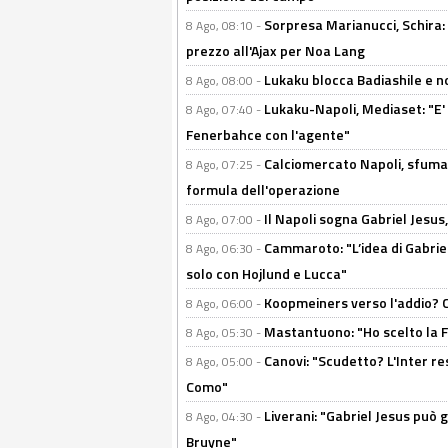
Sorpresa Marianucci, Schira: "
8 Ago, 08:10 -
prezzo all'Ajax per Noa Lang
Lukaku blocca Badiashile e no
8 Ago, 08:00 -
Lukaku-Napoli, Mediaset: "E' f
8 Ago, 07:40 -
Fenerbahce con l'agente"
Calciomercato Napoli, sfuma 
8 Ago, 07:25 -
formula dell'operazione
Il Napoli sogna Gabriel Jesu
8 Ago, 07:00 -
Cammaroto: "L’idea di Gabrie
8 Ago, 06:30 -
solo con Hojlund e Lucca"
Koopmeiners verso l'addio? C'è
8 Ago, 06:00 -
Mastantuono: "Ho scelto la Fi
8 Ago, 05:30 -
Canovi: "Scudetto? L'Inter re
8 Ago, 05:00 -
Como"
Liverani: "Gabriel Jesus può g
8 Ago, 04:30 -
Bruyne"