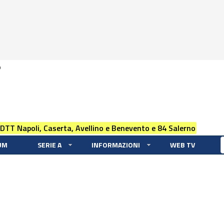
0
 DTT Napoli, Caserta, Avellino e Benevento e 84 Salerno
UM
SERIE A
INFORMAZIONI
WEB TV