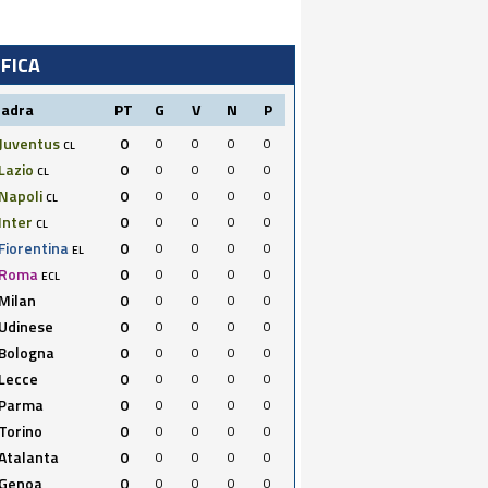
IFICA
uadra
PT
G
V
N
P
Juventus
0
0
0
0
0
CL
Lazio
0
0
0
0
0
CL
Napoli
0
0
0
0
0
CL
Inter
0
0
0
0
0
CL
Fiorentina
0
0
0
0
0
EL
Roma
0
0
0
0
0
ECL
Milan
0
0
0
0
0
Udinese
0
0
0
0
0
Bologna
0
0
0
0
0
Lecce
0
0
0
0
0
Parma
0
0
0
0
0
Torino
0
0
0
0
0
Atalanta
0
0
0
0
0
Genoa
0
0
0
0
0