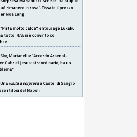
Sorpresa Marianucci, Schira: "Ha stupito
 può rimanere in rosa". Fissato il prezzo
 per Noa Lang
"Pista molto calda", entourage Lukaku
 tutto! RAI: si è convinto col
ahce
Sky, Marianella: "Accordo Arsenal-
er Gabriel Jesus: straordinario, ha un
oblema"
Una
visita a sorpresa
a Castel di Sangro
so i tifosi del Napoli