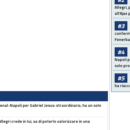
Allegri,
all'Ajax
#3
conferma
Fenerb
#4
Napoli p
solo pr
#5
ha riacce
enal-Napoli per Gabriel Jesus: straordinario, ha un solo
legri crede in lui, sa di poterlo valorizzare in una