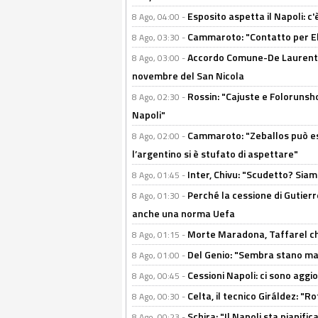
Esposito aspetta il Napoli: c
8 Ago, 04:00 -
Cammaroto: "Contatto per Elm
8 Ago, 03:30 -
Accordo Comune-De Laurentiis
8 Ago, 03:00 -
novembre del San Nicola
Rossin: "Cajuste e Folorunsh
8 Ago, 02:30 -
Napoli"
Cammaroto: "Zeballos può esse
8 Ago, 02:00 -
l’argentino si è stufato di aspettare"
Inter, Chivu: "Scudetto? Siam
8 Ago, 01:45 -
Perché la cessione di Gutierre
8 Ago, 01:30 -
anche una norma Uefa
Morte Maradona, Taffarel cho
8 Ago, 01:15 -
Del Genio: "Sembra stano ma è 
8 Ago, 01:00 -
Cessioni Napoli: ci sono agg
8 Ago, 00:45 -
Celta, il tecnico Giráldez: "
8 Ago, 00:30 -
Schira: "Il Napoli sta pianifi
8 Ago, 00:23 -