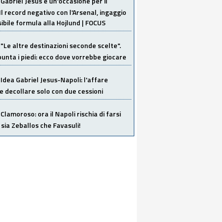
Gabriel Jesus è un'occasione per il
Il record negativo con l'Arsenal, ingaggio
sibile formula alla Hojlund | FOCUS
"Le altre destinazioni seconde scelte".
unta i piedi: ecco dove vorrebbe giocare
Idea Gabriel Jesus-Napoli: l'affare
 decollare solo con due cessioni
Clamoroso: ora il Napoli rischia di farsi
 sia Zeballos che Favasuli!