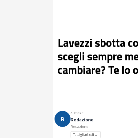
Lavezzi sbotta c
scegli sempre m
cambiare? Te lo o
AUTORE
R
Redazione
Redazione
Tutti gli articoli →