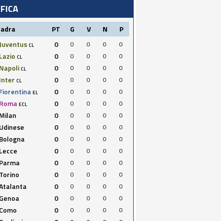
IFICA
uadra
PT
G
V
N
P
Juventus
0
0
0
0
0
CL
Lazio
0
0
0
0
0
CL
Napoli
0
0
0
0
0
CL
Inter
0
0
0
0
0
CL
Fiorentina
0
0
0
0
0
EL
Roma
0
0
0
0
0
ECL
Milan
0
0
0
0
0
Udinese
0
0
0
0
0
Bologna
0
0
0
0
0
Lecce
0
0
0
0
0
Parma
0
0
0
0
0
Torino
0
0
0
0
0
Atalanta
0
0
0
0
0
Genoa
0
0
0
0
0
Como
0
0
0
0
0