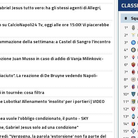
CLASS
iel Jesus tutto vero: ha gli stessi agenti di Allegri,
#
Sq
o su CalcioNapoli24 Tv, oggi alle ore 15:00! Vi piacerebbe
1º
2º
ammazione della settimana: a Castel di Sangro l'incontro
3º
4º
5º
pzione Juan Musso in caso di addio di Vanja Milinkovic-
6º
7º
piaciuto". La reazione di De Bruyne vedendo Napoli-
8º
9º
 in tournée: cosa filtra
10º
 Lobotka! Allenamento 'insolito' per i portieri | VIDEO
11º
12º
13º
sea vuole l'obbligo condizionato, il punto - SKY
14º
e, Gabriel Jesus solo ad una condizione"
15º
redi: "Vergogna, la parola 'estorsione' non fa parte del