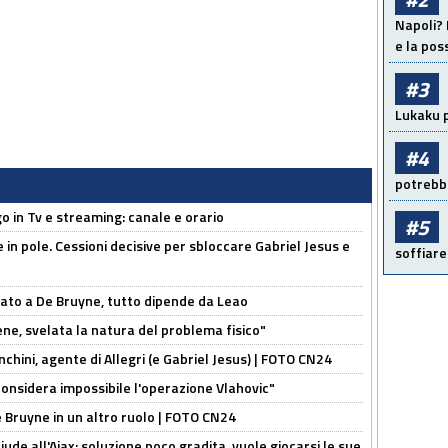
Napoli? 
e la pos
#3
Lukaku p
#4
potrebbe
o in Tv e streaming: canale e orario
#5
e in pole. Cessioni decisive per sbloccare Gabriel Jesus e
soffiare
sato a De Bruyne, tutto dipende da Leao
e, svelata la natura del problema fisico"
chini, agente di Allegri (e Gabriel Jesus) | FOTO CN24
considera impossibile l'operazione Vlahovic"
De Bruyne in un altro ruolo | FOTO CN24
de all'Ajax: soluzione poco gradita, vuole giocarsi le sue