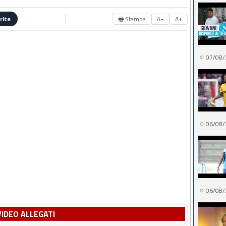
🖶 Stampa
A−
A+
rite
07/08/
06/08/
06/08/
VIDEO ALLEGATI