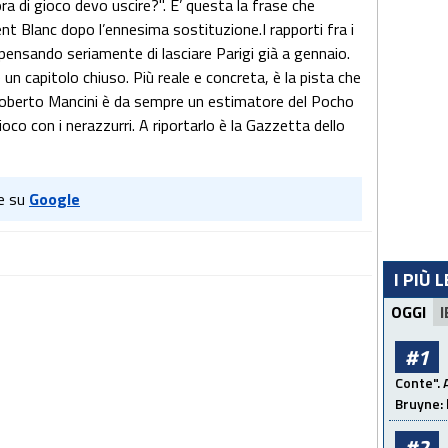
ora di gioco devo uscire?". E’ questa la frase che
t Blanc dopo l’ennesima sostituzione.I rapporti fra i
a pensando seriamente di lasciare Parigi già a gennaio.
un capitolo chiuso. Più reale e concreta, è la pista che
. Roberto Mancini è da sempre un estimatore del Pocho
ioco con i nerazzurri. A riportarlo è la Gazzetta dello
e su
Google
I PIÙ 
OGGI
I
#1
Conte". 
Bruyne: 
#2