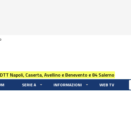
0
 DTT Napoli, Caserta, Avellino e Benevento e 84 Salerno
UM
SERIE A
INFORMAZIONI
WEB TV