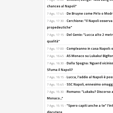
chances al Napoli"
De Bruyne come Pirlo o Modric
7 Ago, 17:45 -
Cerchione: "Il Napoli osserv
7 Ago, 17:30 -
propedeutiche"
Del Genio: "Lucca alto 2 metri
7 Ago, 17:15 -
qualità"
Compleanno in casa Napoli: o
7 Ago, 17:00 -
AS Monaco su Lukaku! BigRom
7 Ago, 16:45 -
Dalla Spagna: ‘Aguerd viciniss
7 Ago, 16:30 -
Sfuma il Napoli?
Lucca, l'addio al Napoli è poss
7 Ago, 16:15 -
SSC Napoli, ennesimo omaggi
7 Ago, 15:45 -
Romano: "Lukaku? Discorso ap
7 Ago, 15:30 -
Monaco..."
"Spero capiti anche a te" l'i
7 Ago, 15:15 -
discutere