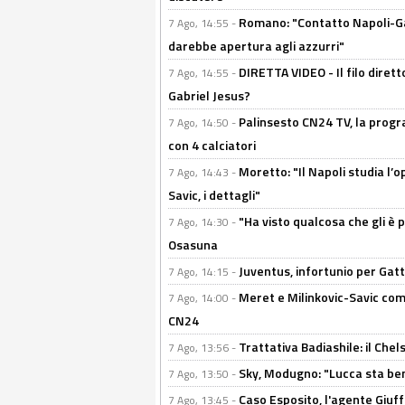
Romano: "Contatto Napoli-Gabr
7 Ago, 14:55 -
darebbe apertura agli azzurri"
DIRETTA VIDEO - Il filo dirett
7 Ago, 14:55 -
Gabriel Jesus?
Palinsesto CN24 TV, la progr
7 Ago, 14:50 -
con 4 calciatori
Moretto: "Il Napoli studia l’o
7 Ago, 14:43 -
Savic, i dettagli"
"Ha visto qualcosa che gli è 
7 Ago, 14:30 -
Osasuna
Juventus, infortunio per Gatti
7 Ago, 14:15 -
Meret e Milinkovic-Savic come
7 Ago, 14:00 -
CN24
Trattativa Badiashile: il Chel
7 Ago, 13:56 -
Sky, Modugno: "Lucca sta ben
7 Ago, 13:50 -
Caso Esposito, l'agente Giuff
7 Ago, 13:45 -