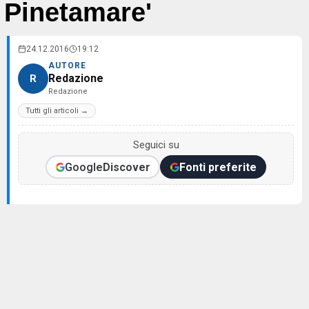
Pinetamare'
24.12.2016
19:12
AUTORE
Redazione
R
Redazione
Tutti gli articoli →
Seguici su
Google
Discover
Fonti preferite