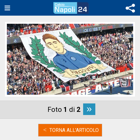
»
Foto
1
di
2
<
TORNA ALL'ARTICOLO