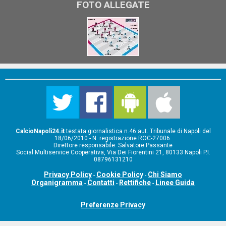
FOTO ALLEGATE
CalcioNapoli24.it
testata giornalistica n.46 aut. Tribunale di Napoli del
18/06/2010 - N. registrazione ROC-27006.
Direttore responsabile: Salvatore Passante
Social Multiservice Cooperativa, Via Dei Fiorentini 21, 80133 Napoli P.I.
08796131210
Privacy Policy
Cookie Policy
Chi Siamo
-
-
Organigramma
Contatti
Rettifiche
Linee Guida
-
-
-
Preferenze Privacy