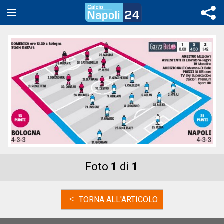
Foto
1
di
1
<
TORNA ALL'ARTICOLO