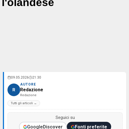
l'olandese
09.05.2026
21:30
AUTORE
Redazione
R
Redazione
Tutti gli articoli →
Seguici su
Google
Discover
Fonti preferite