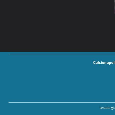
Calcionapol
testata g