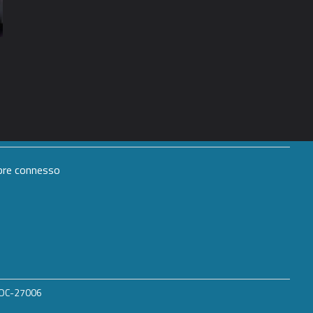
mpre connesso
 ROC-27006