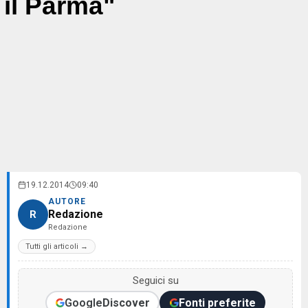
il Parma"
19.12.2014
09:40
AUTORE
Redazione
R
Redazione
Tutti gli articoli →
Seguici su
Google
Discover
Fonti preferite