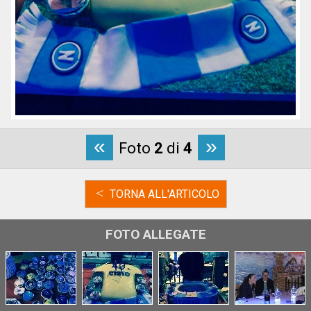
«
»
Foto
2
di
4
<
TORNA ALL'ARTICOLO
FOTO ALLEGATE