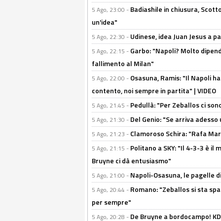
Badiashile in chiusura, Scotto
5 Ago, 23:00 -
un'idea"
Udinese, idea Juan Jesus a p
5 Ago, 22:30 -
Garbo: "Napoli? Molto dipender
5 Ago, 22:15 -
fallimento al Milan"
Osasuna, Ramis: "Il Napoli ha
5 Ago, 22:00 -
contento, noi sempre in partita" | VIDEO
Pedullà: "Per Zeballos ci son
5 Ago, 21:45 -
Del Genio: "Se arriva adesso 
5 Ago, 21:30 -
Clamoroso Schira: "Rafa Mari
5 Ago, 21:23 -
Politano a SKY: "Il 4-3-3 è i
5 Ago, 21:15 -
Bruyne ci dà entusiasmo"
Napoli-Osasuna, le pagelle di
5 Ago, 21:00 -
Romano: "Zeballos si sta sp
5 Ago, 20:44 -
per sempre"
De Bruyne a bordocampo! KDB
5 Ago, 20:28 -