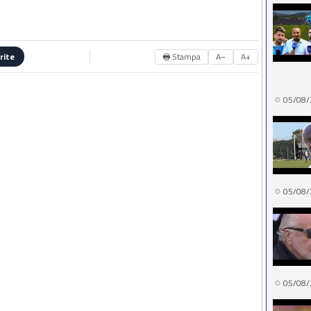
🖶 Stampa
A−
A+
rite
05/08/
05/08/
05/08/