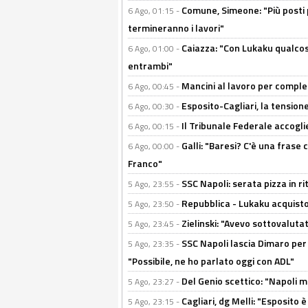
Comune, Simeone: "Più posti
6 Ago, 01:15 -
termineranno i lavori"
Caiazza: "Con Lukaku qualcos
6 Ago, 01:00 -
entrambi"
Mancini al lavoro per completa
6 Ago, 00:45 -
Esposito-Cagliari, la tensione
6 Ago, 00:30 -
Il Tribunale Federale accoglie 
6 Ago, 00:15 -
Galli: "Baresi? C'è una frase
6 Ago, 00:00 -
Franco"
SSC Napoli: serata pizza in ri
5 Ago, 23:55 -
Repubblica - Lukaku acquisto
5 Ago, 23:50 -
Zielinski: "Avevo sottovaluta
5 Ago, 23:45 -
SSC Napoli lascia Dimaro per 
5 Ago, 23:35 -
"Possibile, ne ho parlato oggi con ADL"
Del Genio scettico: "Napoli m
5 Ago, 23:27 -
Cagliari, dg Melli: "Esposito
5 Ago, 23:15 -