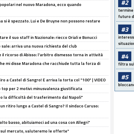
#2
 popolari nel nuovo Maradona, ecco quando
termine 
futuro d
a si è spezzato. Lui e De Bruyne non possono restare
#3
interess
re il suo staff in Nazionale: riecco Oriali e Bonucci
situazio
 sale: arriva una nuova richiesta del club
il ricorso di Abisso: l'arbitro dismesso torna in attività
#4
 che mi disse Maradona che racchiude tutta la forza di
filtra s
#5
tiro a Castel di Sangro! E arriva la torta col "100" | VIDEO
bloccand
 top per 2 motivi: minusvalenza giustificata
to la difficoltà del trasferimento dal Napoli"
un ritiro lungo a Castel di Sangro? Il sindaco Caruso:
olto basso, abituiamoci ad una cosa con Allegri"
 è sul mercato, valuteremo le offerte"