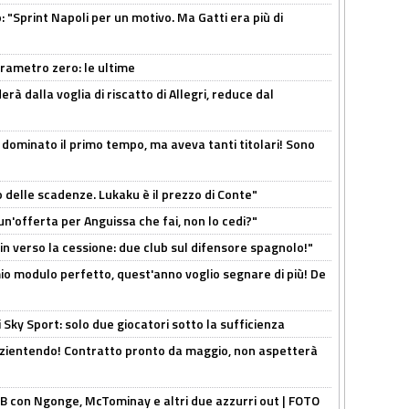
: "Sprint Napoli per un motivo. Ma Gatti era più di
arametro zero: le ultime
à dalla voglia di riscatto di Allegri, reduce dal
 dominato il primo tempo, ma aveva tanti titolari! Sono
o delle scadenze. Lukaku è il prezzo di Conte"
un'offerta per Anguissa che fai, non lo cedi?"
n verso la cessione: due club sul difensore spagnolo!"
l mio modulo perfetto, quest'anno voglio segnare di più! De
 Sky Sport: solo due giocatori sotto la sufficienza
azientendo! Contratto pronto da maggio, non aspetterà
 con Ngonge, McTominay e altri due azzurri out | FOTO