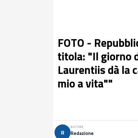
FOTO - Repubblic
titola: "Il giorn
Laurentiis dà la c
mio a vita""
AUTORE
R
Redazione