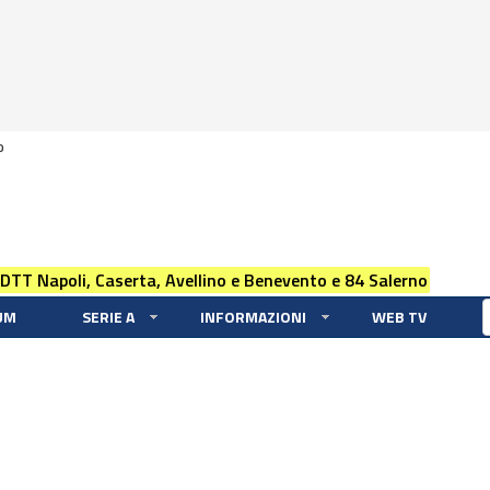
0
 DTT Napoli, Caserta, Avellino e Benevento e 84 Salerno
UM
SERIE A
INFORMAZIONI
WEB TV