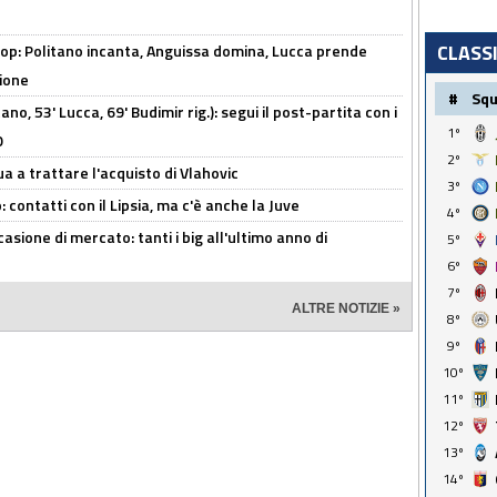
CLASS
op: Politano incanta, Anguissa domina, Lucca prende
zione
#
Sq
no, 53' Lucca, 69' Budimir rig.): segui il post-partita con i
1º
O
2º
ua a trattare l'acquisto di Vlahovic
3º
 contatti con il Lipsia, ma c'è anche la Juve
4º
asione di mercato: tanti i big all'ultimo anno di
5º
6º
7º
ALTRE NOTIZIE »
8º
9º
10º
11º
12º
13º
14º