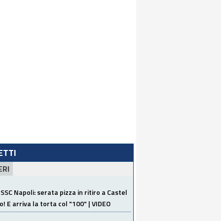
LETTI
ERI
SSC Napoli: serata pizza in ritiro a Castel
o! E arriva la torta col "100" | VIDEO