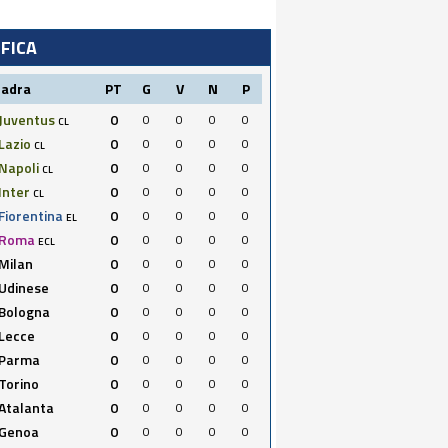
IFICA
uadra
PT
G
V
N
P
Juventus
0
0
0
0
0
CL
Lazio
0
0
0
0
0
CL
Napoli
0
0
0
0
0
CL
Inter
0
0
0
0
0
CL
Fiorentina
0
0
0
0
0
EL
Roma
0
0
0
0
0
ECL
Milan
0
0
0
0
0
Udinese
0
0
0
0
0
Bologna
0
0
0
0
0
Lecce
0
0
0
0
0
Parma
0
0
0
0
0
Torino
0
0
0
0
0
Atalanta
0
0
0
0
0
Genoa
0
0
0
0
0