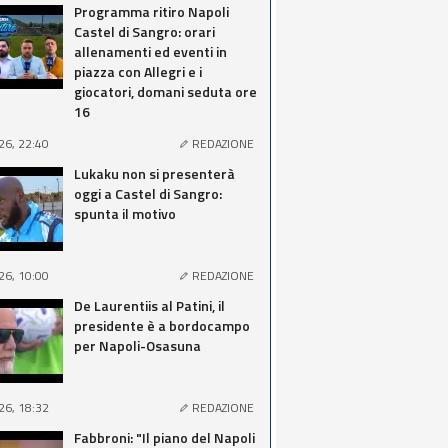
Programma ritiro Napoli
Castel di Sangro: orari
allenamenti ed eventi in
piazza con Allegri e i
giocatori, domani seduta ore
16
26, 22:40
REDAZIONE
Lukaku non si presenterà
oggi a Castel di Sangro:
spunta il motivo
26, 10:00
REDAZIONE
De Laurentiis al Patini, il
presidente è a bordocampo
per Napoli-Osasuna
26, 18:32
REDAZIONE
Fabbroni: "Il piano del Napoli