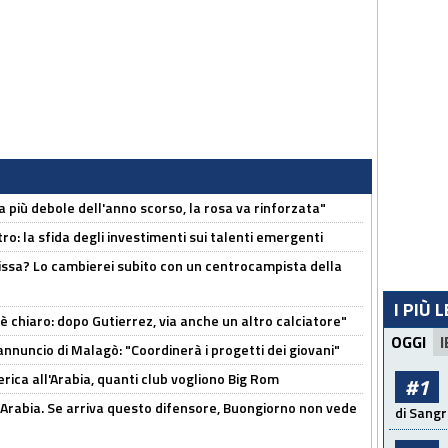
a più debole dell'anno scorso, la rosa va rinforzata"
ro: la sfida degli investimenti sui talenti emergenti
uissa? Lo cambierei subito con un centrocampista della
I PIÙ 
 è chiaro: dopo Gutierrez, via anche un altro calciatore"
OGGI
I
'annuncio di Malagò: "Coordinerà i progetti dei giovani"
erica all'Arabia, quanti club vogliono Big Rom
#1
 Arabia. Se arriva questo difensore, Buongiorno non vede
di Sangr