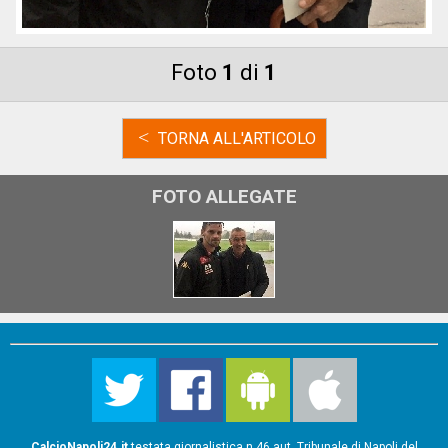
Foto
1
di
1
<
TORNA ALL'ARTICOLO
FOTO ALLEGATE
CalcioNapoli24.it
testata giornalistica n.46 aut. Tribunale di Napoli del