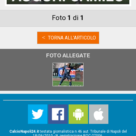
Foto
1
di
1
<
TORNA ALL'ARTICOLO
FOTO ALLEGATE
CalcioNapoli24.it
testata giornalistica n.46 aut. Tribunale di Napoli del
18/06/2010 - N. registrazione ROC-27006.