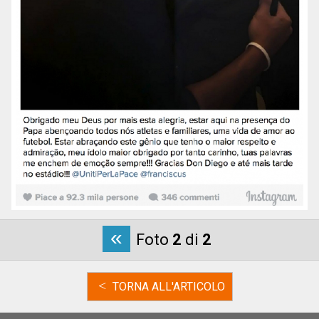
«
Foto
2
di
2
<
TORNA ALL'ARTICOLO