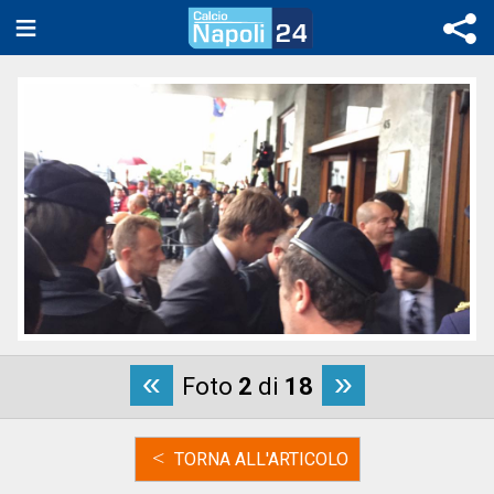
«
»
Foto
2
di
18
<
TORNA ALL'ARTICOLO