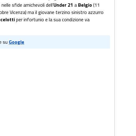
o
nelle sfide amichevoli dell’
Under 21
a
Belgio
(11
obre Vicenza) ma il giovane terzino sinistro azzurro
celotti
per infortunio e la sua condizione va
e su
Google