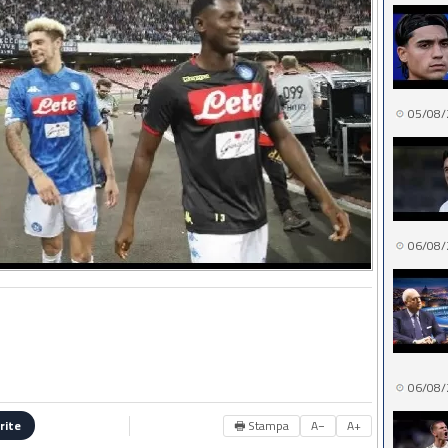
05/08/
06/08/
06/08/
🖶 Stampa
A−
A+
rite