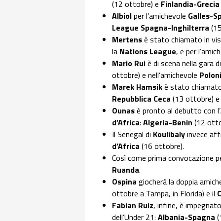
(12 ottobre) e
Finlandia-Greci
Albiol
per l’amichevole
Galles-
League Spagna-Inghilterra
(15
Mertens
è stato chiamato in vis
la
Nations League
, e per l’ami
Mario Rui
è di scena nella gara d
ottobre) e nell’amichevole
Polon
Marek Hamsik
è stato chiamato 
Repubblica Ceca
(13 ottobre) 
Ounas
è pronto al debutto con l’
d’Africa
:
Algeria-Benin
(12 ott
Il Senegal di
Koulibaly
invece aff
d’Africa
(16 ottobre).
Così come prima convocazione p
Ruanda
.
Ospina
giocherà la doppia amich
ottobre a Tampa, in Florida) e il
Fabian Ruiz
, infine, è impegnato
dell’Under 21:
Albania-Spagna
(