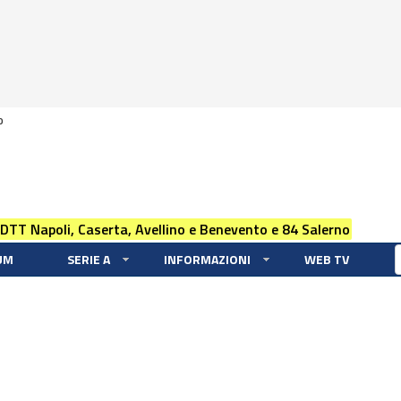
0
 DTT Napoli, Caserta, Avellino e Benevento e 84 Salerno
UM
SERIE A
INFORMAZIONI
WEB TV