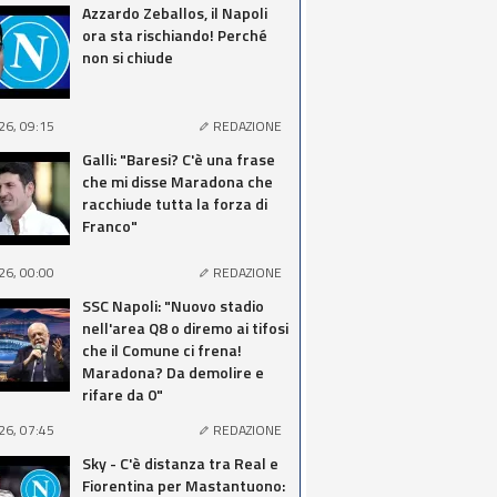
Azzardo Zeballos, il Napoli
ora sta rischiando! Perché
non si chiude
26, 09:15
REDAZIONE
Galli: "Baresi? C'è una frase
che mi disse Maradona che
racchiude tutta la forza di
Franco"
26, 00:00
REDAZIONE
SSC Napoli: "Nuovo stadio
nell'area Q8 o diremo ai tifosi
che il Comune ci frena!
Maradona? Da demolire e
rifare da 0"
26, 07:45
REDAZIONE
Sky - C'è distanza tra Real e
Fiorentina per Mastantuono: