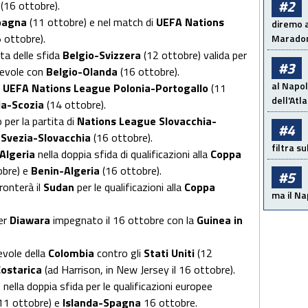
#2
a
(16 ottobre).
Spagna
(11 ottobre) e nel match di
UEFA Nations
diremo a
 ottobre).
Maradon
ta delle sfida
Belgio-Svizzera
(12 ottobre) valida per
#3
chevole con
Belgio-Olanda
(16 ottobre).
al Napol
i
UEFA Nations League Polonia-Portogallo
(11
dell'Atl
ia-Scozia
(14 ottobre).
per la partita di
Nations League Slovacchia-
#4
e
Svezia-Slovacchia
(16 ottobre).
filtra s
Algeria
nella doppia sfida di qualificazioni alla
Coppa
obre) e
Benin-Algeria
(16 ottobre).
#5
ronterà il
Sudan
per le qualificazioni alla
Coppa
ma il Na
er
Diawara
impegnato il 16 ottobre con la
Guinea in
evole della
Colombia
contro gli
Stati Uniti
(12
Costarica
(ad Harrison, in New Jersey il 16 ottobre).
 nella doppia sfida per le qualificazioni europee
11 ottobre) e
Islanda-Spagna
16 ottobre.