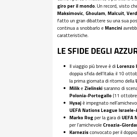
giro per il mondo
. Un record, visto c
Maksimovic
,
Ghoulam
,
Malcuit
,
Verd
fatto un gran dibattere su una sua poss
continua a snobbarlo e
Mancini
avrebb
caratteristiche.
LE SFIDE DEGLI AZZU
Il viaggio più breve è di
Lorenzo 
doppia sfida dell’Italia: il 10 ott
la prima giornata di ritorno della
Milik
e
Zielinski
saranno di scena
Polonia-Portogallo
(11 ottobre
Hysaj
è impegnato nell’amichev
UEFA Nations League Israele-
Marko Rog
per la gara di
UEFA N
per l’amichevole
Croazia-Giorda
Karnezis
convocato per il doppi