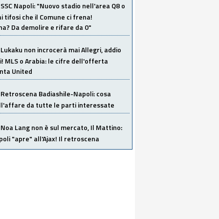
SSC Napoli: "Nuovo stadio nell'area Q8 o
i tifosi che il Comune ci frena!
a? Da demolire e rifare da 0"
Lukaku non incrocerà mai Allegri, addio
i! MLS o Arabia: le cifre dell'offerta
anta United
Retroscena Badiashile-Napoli: cosa
ull'affare da tutte le parti interessate
Noa Lang non è sul mercato, Il Mattino:
poli "apre" all'Ajax! Il retroscena