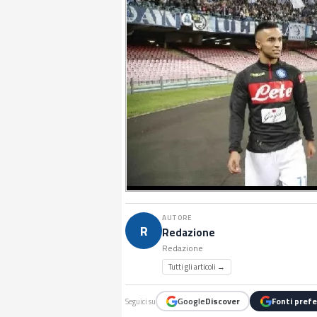
AUTORE
R
Redazione
Redazione
Tutti gli articoli →
Google
Discover
Fonti prefe
Seguici su