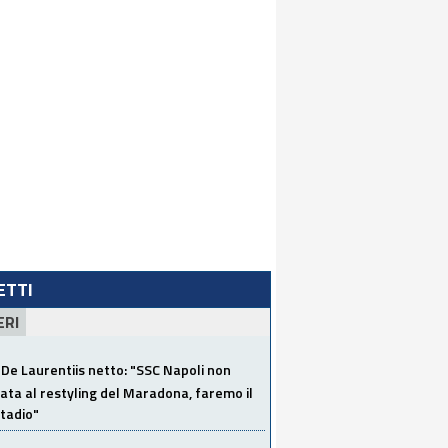
LETTI
ERI
De Laurentiis netto: "SSC Napoli non
ata al restyling del Maradona, faremo il
tadio"