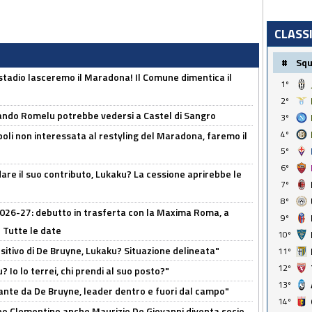
CLASS
#
Sq
 stadio lasceremo il Maradona! Il Comune dimentica il
1º
2º
ando Romelu potrebbe vedersi a Castel di Sangro
3º
4º
oli non interessata al restyling del Maradona, faremo il
5º
6º
are il suo contributo, Lukaku? La cessione aprirebbe le
7º
8º
 2026-27: debutto in trasferta con la Maxima Roma, a
9º
 Tutte le date
10º
tivo di De Bruyne, Lukaku? Situazione delineata"
11º
12º
? Io lo terrei, chi prendi al suo posto?"
13º
ante da De Bruyne, leader dentro e fuori dal campo"
14º
dopo Clementino anche Maurizio De Giovanni diventa socio