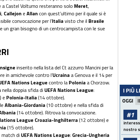
he a Castel Volturno resteranno solo
Meret
,
i
,
Callejon
e
Allan
con quest’ultimo per il quale si è
ibile convocazione per l’
Italia
visto che il
Brasile
e un gran bisogno di un centrocampista con le sue
RRI
Insigne
inserito nella lista del Ct azzurro Mancini per la
obre in amichevole contro l’
Ucraina
a Genova e il 14 per
UEFA Nations League
contro la
Polonia
a Chorzow.
I PIÙ 
 nella doppia sfida di
UEFA Nations League
:
) e
Polonia-Italia
(14 ottobre).
OGGI
I
ole
Albania-Giordania
(10 ottobre) e nella sfida di
Albania
(14 ottobre). Ritrova la convocazione.
#1
ations League Croazia-Inghilterra
(12 ottobre) e
interess
nia
(15 ottobre).
nostro s
o match di
UEFA Nations League
:
Grecia-Ungheria