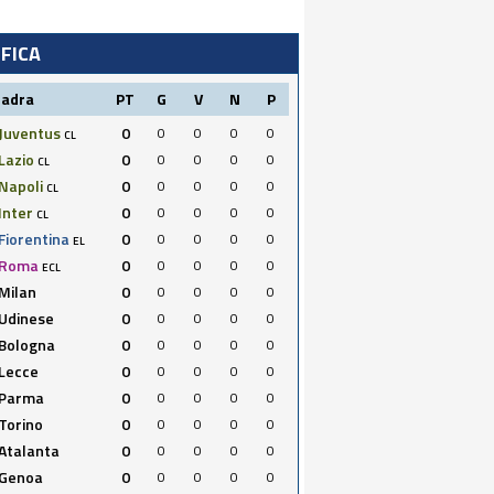
IFICA
uadra
PT
G
V
N
P
Juventus
0
0
0
0
0
CL
Lazio
0
0
0
0
0
CL
Napoli
0
0
0
0
0
CL
Inter
0
0
0
0
0
CL
Fiorentina
0
0
0
0
0
EL
Roma
0
0
0
0
0
ECL
Milan
0
0
0
0
0
Udinese
0
0
0
0
0
Bologna
0
0
0
0
0
Lecce
0
0
0
0
0
Parma
0
0
0
0
0
Torino
0
0
0
0
0
Atalanta
0
0
0
0
0
Genoa
0
0
0
0
0