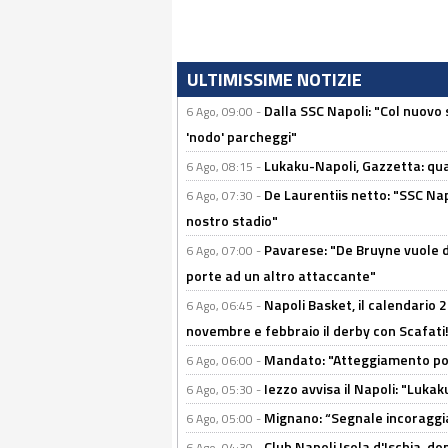
ULTIMISSIME NOTIZIE
Dalla SSC Napoli: "Col nuovo
6 Ago, 09:00 -
'nodo' parcheggi"
Lukaku-Napoli, Gazzetta: qu
6 Ago, 08:15 -
De Laurentiis netto: "SSC Nap
6 Ago, 07:30 -
nostro stadio"
Pavarese: "De Bruyne vuole d
6 Ago, 07:00 -
porte ad un altro attaccante"
Napoli Basket, il calendario
6 Ago, 06:45 -
novembre e febbraio il derby con Scafati!
Mandato: "Atteggiamento posi
6 Ago, 06:00 -
Iezzo avvisa il Napoli: "Lukaku
6 Ago, 05:30 -
Mignano: “Segnale incoraggi
6 Ago, 05:00 -
Club Napoli Isola d'Ischia, 
6 Ago, 04:30 -