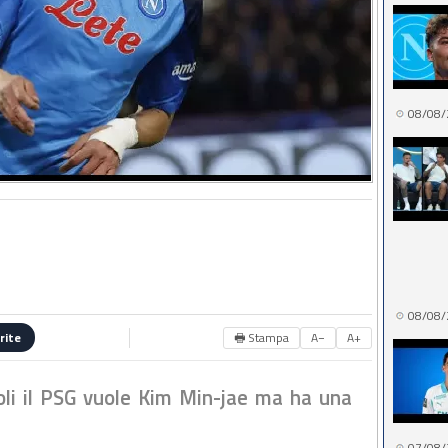
08/08/
08/08/
🖶 Stampa
A−
A+
rite
li il PSG vuole Kim Min-jae ma ha una
07/08/