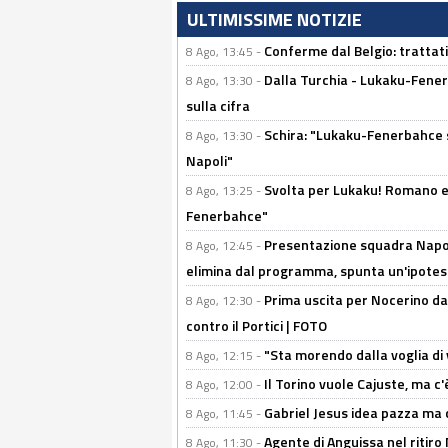
ULTIMISSIME NOTIZIE
Conferme dal Belgio: trattativ
8 Ago, 13:45 -
Dalla Turchia - Lukaku-Fener
8 Ago, 13:30 -
sulla cifra
Schira: "Lukaku-Fenerbahce si
8 Ago, 13:30 -
Napoli"
Svolta per Lukaku! Romano e 
8 Ago, 13:25 -
Fenerbahce"
Presentazione squadra Napoli
8 Ago, 12:45 -
elimina dal programma, spunta un'ipotes
Prima uscita per Nocerino da
8 Ago, 12:30 -
contro il Portici | FOTO
"Sta morendo dalla voglia di 
8 Ago, 12:15 -
Il Torino vuole Cajuste, ma c
8 Ago, 12:00 -
Gabriel Jesus idea pazza ma c
8 Ago, 11:45 -
Agente di Anguissa nel ritiro 
8 Ago, 11:30 -