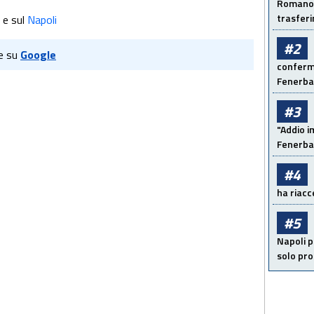
Romano: 
trasfer
e sul
Napoli
#2
e su
Google
conferma
Fenerb
#3
"Addio i
Fenerba
#4
ha riacce
#5
Napoli p
solo pr