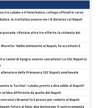
a tra Lukaku e il Fenerbahce, colloqui ufficiali in corso
bahce, la trattativa avanza ma c'è distanza col Napoli
 procede, rifiutate altre tre offerte: la richiesta del
Moretto: "Addio imminente al Napoli, ha accettato il
 a Castel di Sangro: evento cancellato? La SSC Napoli lo
i
 allenatore della Primavera SSC Napoli: amichevole
venire in Turchia": Lukaku pronto a dire addio al Napoli?
'è un'idea differente da quella del Napoli
oncreta! L'Arsenal fa il prezzo per cederlo al Napoli
Napoli: futuro al bivio, due ipotesi per il centrocampista