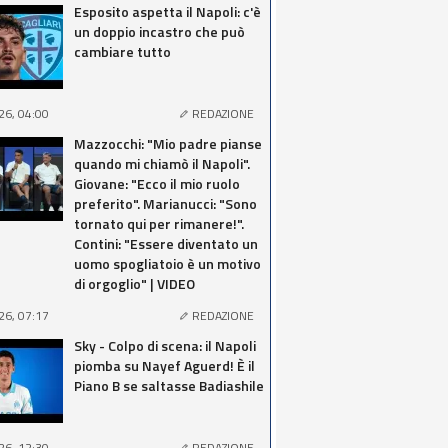
Esposito aspetta il Napoli: c'è
un doppio incastro che può
cambiare tutto
26, 04:00
REDAZIONE
Mazzocchi: "Mio padre pianse
quando mi chiamò il Napoli".
Giovane: "Ecco il mio ruolo
preferito". Marianucci: "Sono
tornato qui per rimanere!".
Contini: "Essere diventato un
uomo spogliatoio è un motivo
di orgoglio" | VIDEO
26, 07:17
REDAZIONE
Sky - Colpo di scena: il Napoli
piomba su Nayef Aguerd! È il
Piano B se saltasse Badiashile
26, 12:30
REDAZIONE