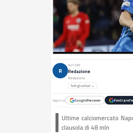
AUTORE
R
Redazione
Redazione
Tutti gli articoli →
Google
Discover
Fonti prefe
Seguici su
Ultime calciomercato Napo
clausola di 48 mln