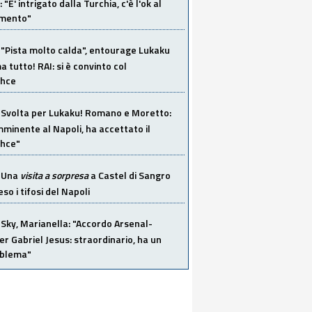
"E' intrigato dalla Turchia, c'è l'ok al
imento"
"Pista molto calda", entourage Lukaku
 tutto! RAI: si è convinto col
ahce
Svolta per Lukaku! Romano e Moretto:
mminente al Napoli, ha accettato il
hce"
Una
visita a sorpresa
a Castel di Sangro
so i tifosi del Napoli
Sky, Marianella: "Accordo Arsenal-
er Gabriel Jesus: straordinario, ha un
oblema"