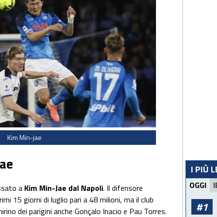
Kim Min-jae
jae
I PIÙ 
OGGI
I
ssato a
Kim Min-Jae dal Napoli
. Il difensore
mi 15 giorni di luglio pari a 48 milioni, ma il club
#1
irino dei parigini anche Gonçalo Inacio e Pau Torres.