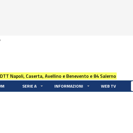
0
 DTT Napoli, Caserta, Avellino e Benevento e 84 Salerno
UM
SERIE A
INFORMAZIONI
WEB TV