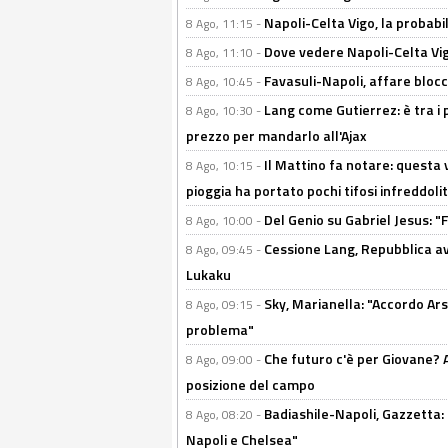
Napoli-Celta Vigo, la probabi
8 Ago, 11:15 -
Dove vedere Napoli-Celta Vig
8 Ago, 11:10 -
Favasuli-Napoli, affare bloc
8 Ago, 10:45 -
Lang come Gutierrez: è tra i p
8 Ago, 10:30 -
prezzo per mandarlo all'Ajax
Il Mattino fa notare: questa v
8 Ago, 10:15 -
pioggia ha portato pochi tifosi infreddolit
Del Genio su Gabriel Jesus: "F
8 Ago, 10:00 -
Cessione Lang, Repubblica avv
8 Ago, 09:45 -
Lukaku
Sky, Marianella: "Accordo Ars
8 Ago, 09:15 -
problema"
Che futuro c'è per Giovane? Al
8 Ago, 09:00 -
posizione del campo
Badiashile-Napoli, Gazzetta: 
8 Ago, 08:20 -
Napoli e Chelsea"