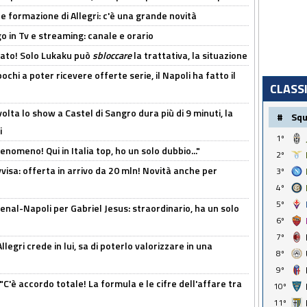
le formazione di Allegri: c'è una grande novità
o in Tv e streaming: canale e orario
cato! Solo Lukaku può
sbloccare
la trattativa, la situazione
ochi a poter ricevere offerte serie, il Napoli ha fatto il
CLASS
olta lo show a Castel di Sangro dura più di 9 minuti, la
#
Sq
i
1º
enomeno! Qui in Italia top, ho un solo dubbio..."
2º
isa: offerta in arrivo da 20 mln! Novità anche per
3º
4º
5º
enal-Napoli per Gabriel Jesus: straordinario, ha un solo
6º
7º
legri crede in lui, sa di poterlo valorizzare in una
8º
9º
"C'è accordo totale! La formula e le cifre dell'affare tra
10º
11º