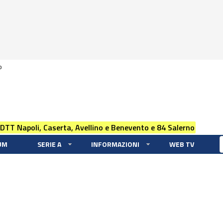
0
 DTT Napoli, Caserta, Avellino e Benevento e 84 Salerno
UM
SERIE A
INFORMAZIONI
WEB TV