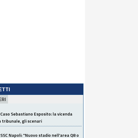
LETTI
ERI
Caso Sebastiano Esposito: la vicenda
n tribunale, gli scenari
SSC Napoli: "Nuovo stadio nell'area Q8 o