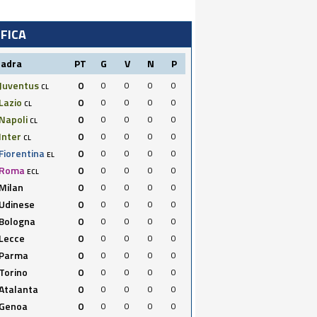
IFICA
uadra
PT
G
V
N
P
Juventus
0
0
0
0
0
CL
Lazio
0
0
0
0
0
CL
Napoli
0
0
0
0
0
CL
Inter
0
0
0
0
0
CL
Fiorentina
0
0
0
0
0
EL
Roma
0
0
0
0
0
ECL
Milan
0
0
0
0
0
Udinese
0
0
0
0
0
Bologna
0
0
0
0
0
Lecce
0
0
0
0
0
Parma
0
0
0
0
0
Torino
0
0
0
0
0
Atalanta
0
0
0
0
0
Genoa
0
0
0
0
0