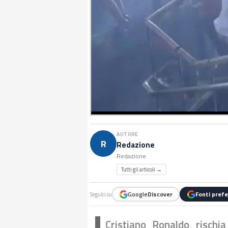
AUTORE
R
Redazione
Redazione
Tutti gli articoli →
Google
Discover
Fonti prefe
Seguici su
Cristiano Ronaldo rischi