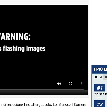
I PIÙ 
OGGI
I
#1
finisce i
#2
 di reclusione fino all'ergastolo. Lo riferisce il Corriere