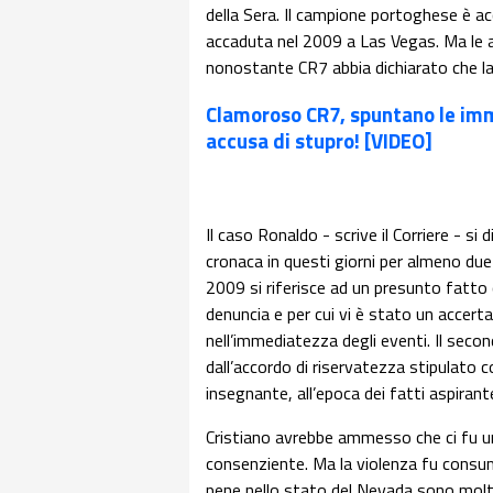
della Sera. Il campione portoghese è a
accaduta nel 2009 a Las Vegas. Ma le a
nonostante CR7 abbia dichiarato che l
Clamoroso CR7, spuntano le imma
accusa di stupro! [VIDEO]
Il caso Ronaldo - scrive il Corriere - si
cronaca in questi giorni per almeno due 
2009 si riferisce ad un presunto fatt
denuncia e per cui vi è stato un accert
nell’immediatezza degli eventi. Il seco
dall’accordo di riservatezza stipulato
insegnante, all’epoca dei fatti aspiran
Cristiano avrebbe ammesso che ci fu u
consenziente. Ma la violenza fu consum
pene nello stato del Nevada sono molto