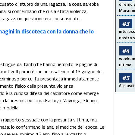
ccusato di stupro da una ragazza, la cosa sarebbe
diremo a
Maradon
nalisi confermano che ci sia stata violenza,
a ragazza in questione era consensiente.
#3
gini in discoteca con la donna che lo
interess
nostro s
#4
weekend!
 distingue dai tanti che hanno riempito le pagine di
ultime
motivi. Il primo è che pur risalendo al 13 giugno del
#5
o criminoso per cui fu presentata immediatamente
è in usci
amento fisico della presunta violenza
ndo è la curiosa difesa del calciatore come emerge
 con la presunta vittima,Kathryn Mayorga, 34 anni
te modella.
n rapporto sessuale con la presunta vittima, ma
ata: lo confermano le analisi mediche dell’epoca. Le
 severe: minimo 15 anni fino all'ergastolo.