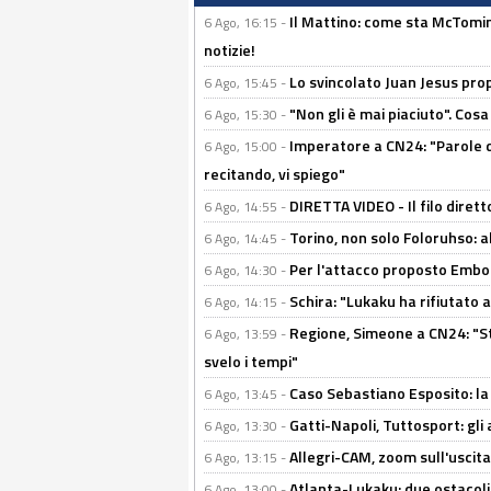
Il Mattino: come sta McTomi
6 Ago, 16:15 -
notizie!
Lo svincolato Juan Jesus prop
6 Ago, 15:45 -
"Non gli è mai piaciuto". Cosa
6 Ago, 15:30 -
Imperatore a CN24: "Parole d
6 Ago, 15:00 -
recitando, vi spiego"
DIRETTA VIDEO - Il filo dirett
6 Ago, 14:55 -
Torino, non solo Foloruhso: a
6 Ago, 14:45 -
Per l'attacco proposto Embolo
6 Ago, 14:30 -
Schira: "Lukaku ha rifiutato 
6 Ago, 14:15 -
Regione, Simeone a CN24: "St
6 Ago, 13:59 -
svelo i tempi"
Caso Sebastiano Esposito: la v
6 Ago, 13:45 -
Gatti-Napoli, Tuttosport: gli
6 Ago, 13:30 -
Allegri-CAM, zoom sull'uscit
6 Ago, 13:15 -
Atlanta-Lukaku: due ostacoli
6 Ago, 13:00 -