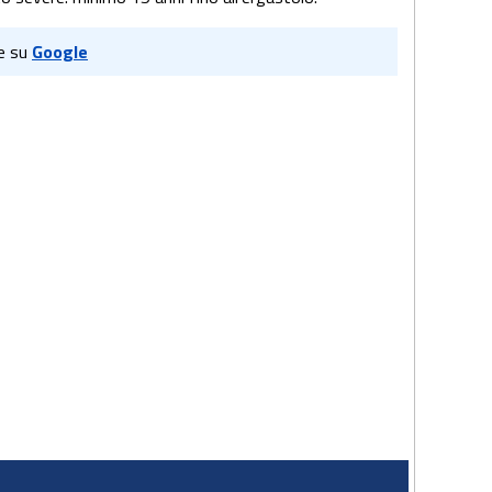
e su
Google