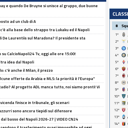
nay e quando De Bruyne si unisce al gruppo, due buone
CLASS
osto ad un club di A
#
Sq
 c'è alla base dello strappo tra Lukaku ed il Napoli
1º
i De Laurentiis sul Maradona? Il presidente sta
2º
3º
o su CalcioNapoli24 Tv, oggi alle ore 15:00!
4º
ltra idea dal Napoli
5º
6º
: c'è anche il Milan, il prezzo
7º
alcune offerte da Arabia e MLS: la priorità è l'Europa"
8º
adio? Al progetto ADL manca tutto, noi siamo pronti! Vi
9º
10º
icenda finisce in tribunale, gli scenari
11º
12º
 azzurri sono ancora tiepidi sul difensore
13º
a dal basso del Napoli 2026-27 | VIDEO CN24
14º
 rendono il trasferimento quasi impossibile ad oggi