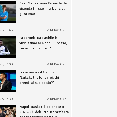
Caso Sebastiano Esposito: la
vicenda finisce in tribunale,
gli scenari
26, 13:45
REDAZIONE
Fabbroni: "Badiashile è
vicinissimo al Napoli! Grosso,
tecnico e mancino"
26, 01:00
REDAZIONE
Iezzo avvisa il Napoli:
"Lukaku? Io lo terrei, chi
prendi al suo posto?"
26, 05:30
REDAZIONE
Napoli Basket, il calendario
2026-27: debutto in trasferta
con la Maxima Roma, a