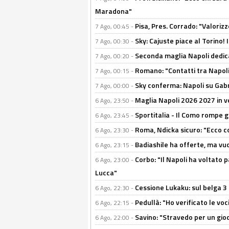
Maradona"
Pisa, Pres. Corrado: "Valoriz
7 Ago, 00:45 -
Sky: Cajuste piace al Torino!
7 Ago, 00:30 -
Seconda maglia Napoli dedica
7 Ago, 00:20 -
Romano: "Contatti tra Napoli 
7 Ago, 00:15 -
Sky conferma: Napoli su Gabr
7 Ago, 00:00 -
Maglia Napoli 2026 2027 in ve
6 Ago, 23:50 -
Sportitalia - Il Como rompe g
6 Ago, 23:45 -
Roma, Ndicka sicuro: "Ecco c
6 Ago, 23:30 -
Badiashile ha offerte, ma vu
6 Ago, 23:15 -
Corbo: "Il Napoli ha voltato 
6 Ago, 23:00 -
Lucca"
Cessione Lukaku: sul belga 3 
6 Ago, 22:30 -
Pedullà: "Ho verificato le vo
6 Ago, 22:15 -
Savino: "Stravedo per un gio
6 Ago, 22:00 -