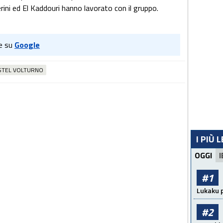
rini ed El Kaddouri hanno lavorato con il gruppo.
e su
Google
STEL VOLTURNO
I PIÙ 
OGGI
I
#1
Lukaku p
#2