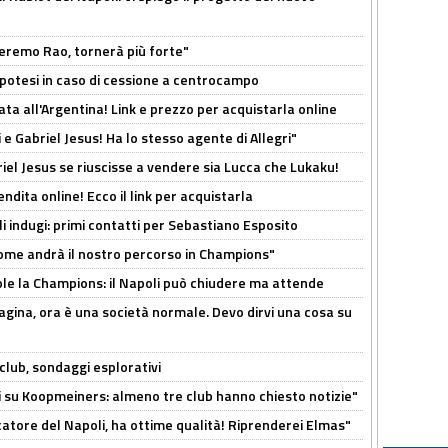
zeremo Rao, tornerà più forte"
 Ipotesi in caso di cessione a centrocampo
ta all'Argentina! Link e prezzo per acquistarla online
e Gabriel Jesus! Ha lo stesso agente di Allegri"
iel Jesus se riuscisse a vendere sia Lucca che Lukaku!
ndita online! Ecco il link per acquistarla
li indugi: primi contatti per Sebastiano Esposito
ome andrà il nostro percorso in Champions"
ole la Champions: il Napoli può chiudere ma attende
pagina, ora è una società normale. Devo dirvi una cosa su
club, sondaggi esplorativi
ci su Koopmeiners: almeno tre club hanno chiesto notizie"
catore del Napoli, ha ottime qualità! Riprenderei Elmas"