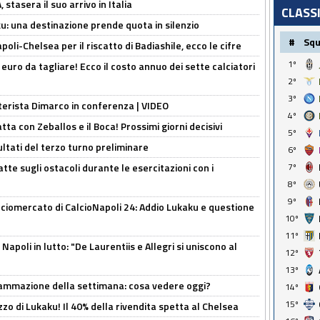
stasera il suo arrivo in Italia
CLASS
ku: una destinazione prende quota in silenzio
#
Sq
oli-Chelsea per il riscatto di Badiashile, ecco le cifre
1º
i euro da tagliare! Ecco il costo annuo dei sette calciatori
2º
3º
nterista Dimarco in conferenza | VIDEO
4º
atta con Zeballos e il Boca! Prossimi giorni decisivi
5º
ultati del terzo turno preliminare
6º
tte sugli ostacoli durante le esercitazioni con i
7º
8º
9º
ciomercato di CalcioNapoli 24: Addio Lukaku e questione
10º
11º
apoli in lutto: "De Laurentiis e Allegri si uniscono al
12º
13º
rammazione della settimana: cosa vedere oggi?
14º
15º
rezzo di Lukaku! Il 40% della rivendita spetta al Chelsea