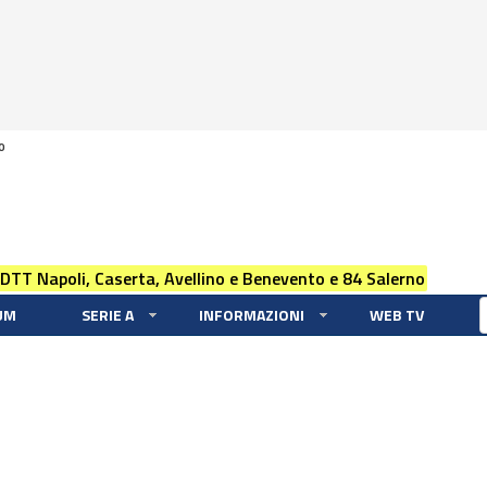
0
 DTT Napoli, Caserta, Avellino e Benevento e 84 Salerno
UM
SERIE A
INFORMAZIONI
WEB TV