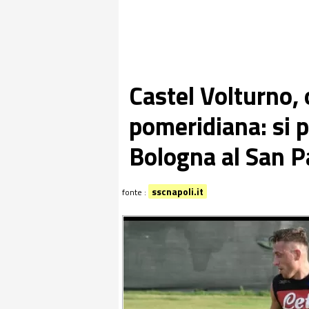
Castel Volturno,
pomeridiana: si p
Bologna al San P
sscnapoli.it
fonte :