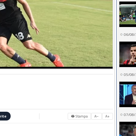
06/08/
05/08/
07/08/
🖶 Stampa
A−
A+
rite