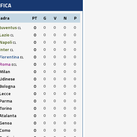
IFICA
uadra
PT
G
V
N
P
Juventus
0
0
0
0
0
CL
Lazio
0
0
0
0
0
CL
Napoli
0
0
0
0
0
CL
Inter
0
0
0
0
0
CL
Fiorentina
0
0
0
0
0
EL
Roma
0
0
0
0
0
ECL
Milan
0
0
0
0
0
Udinese
0
0
0
0
0
Bologna
0
0
0
0
0
Lecce
0
0
0
0
0
Parma
0
0
0
0
0
Torino
0
0
0
0
0
Atalanta
0
0
0
0
0
Genoa
0
0
0
0
0
Como
0
0
0
0
0