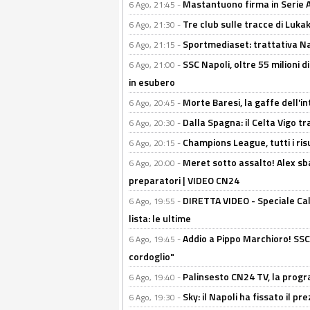
Mastantuono firma in Serie A, 
6 Ago, 21:45 -
Tre club sulle tracce di Luka
6 Ago, 21:30 -
Sportmediaset: trattativa Nap
6 Ago, 21:15 -
SSC Napoli, oltre 55 milioni d
6 Ago, 21:00 -
in esubero
Morte Baresi, la gaffe dell'i
6 Ago, 20:45 -
Dalla Spagna: il Celta Vigo tr
6 Ago, 20:30 -
Champions League, tutti i ris
6 Ago, 20:15 -
Meret sotto assalto! Alex sba
6 Ago, 20:00 -
preparatori | VIDEO CN24
DIRETTA VIDEO - Speciale Cal
6 Ago, 19:55 -
lista: le ultime
Addio a Pippo Marchioro! SSC N
6 Ago, 19:45 -
cordoglio"
Palinsesto CN24 TV, la prog
6 Ago, 19:40 -
Sky: il Napoli ha fissato il p
6 Ago, 19:30 -