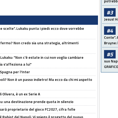
potrebbe
#3
Jesus! H
e scelte". Lukaku punta i piedi: ecco dove vorrebbe
#4
Conte". 
 fermo? Non credo sia una strategia, altrimenti
Bruyne: 
#5
Lukaku: "Non c'è estate in cui non voglia cambiare
suo Napo
a s'affeziona a lui"
GRAFIC
 Spagna per l'Inter
poli? Non è un passo indietro! Ma ecco da chi mi aspetto
i Olivera, è un ex Serie A
ku: una destinazione prende quota in silenzio
sarà proprietario del gioco FC2027, cifra folle
 il Rabiot del Napoli. Vi spiego il progetto del nuovo