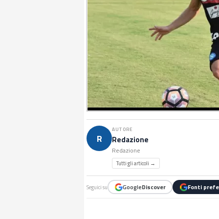
AUTORE
R
Redazione
Redazione
Tutti gli articoli →
Google
Discover
Fonti prefe
Seguici su