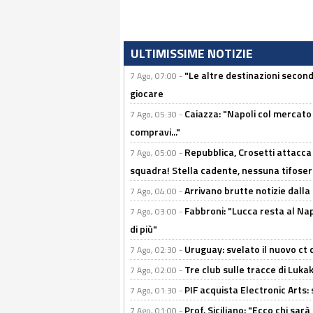
ULTIMISSIME NOTIZIE
"Le altre destinazioni second
7 Ago, 07:00 -
giocare
Caiazza: "Napoli col mercato
7 Ago, 05:30 -
compravi..."
Repubblica, Crosetti attacca 
7 Ago, 05:00 -
squadra! Stella cadente, nessuna tifoseri
Arrivano brutte notizie dalla
7 Ago, 04:00 -
Fabbroni: "Lucca resta al Na
7 Ago, 03:00 -
di più"
Uruguay: svelato il nuovo ct d
7 Ago, 02:30 -
Tre club sulle tracce di Luka
7 Ago, 02:00 -
PIF acquista Electronic Arts: 
7 Ago, 01:30 -
Prof. Siciliano: "Ecco chi sarà
7 Ago, 01:00 -