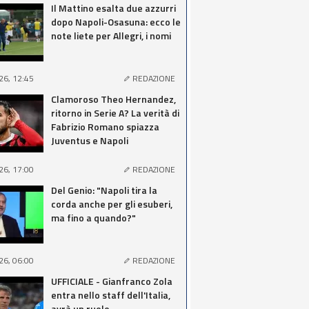
Il Mattino esalta due azzurri
dopo Napoli-Osasuna: ecco le
note liete per Allegri, i nomi
26, 12:45
REDAZIONE
Clamoroso Theo Hernandez,
ritorno in Serie A? La verità di
Fabrizio Romano spiazza
Juventus e Napoli
26, 17:00
REDAZIONE
Del Genio: "Napoli tira la
corda anche per gli esuberi,
ma fino a quando?"
26, 06:00
REDAZIONE
UFFICIALE - Gianfranco Zola
entra nello staff dell'Italia,
avrà un ruolo