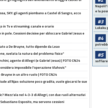
Napoli? 
e la pos
ssa, SKY: gli agenti piombano a Castel di Sangro, ecco
#3
o in Tv e streaming: canale e orario
Lukaku p
e in pole. Cessioni decisive per sbloccare Gabriel Jesus e
#4
potrebbe
sato a De Bruyne, tutto dipende da Leao
e, svelata la natura del problema fisico"
#5
chini, agente di Allegri (e Gabriel Jesus) | FOTO CN24
soffiare
considera impossibile l'operazione Vlahovic"
De Bruyne in un altro ruolo | FOTO CN24
de all'Ajax: soluzione poco gradita, vuole giocarsi le sue
? Mezz'ala nel 4-3-3 di Allegri, con due ruoli alternativi
a Sebastiano Esposito, ma servono cessioni