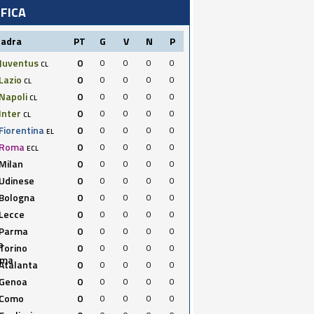
IFICA
uadra
PT
G
V
N
P
Juventus
0
0
0
0
0
CL
Lazio
0
0
0
0
0
CL
Napoli
0
0
0
0
0
CL
Inter
0
0
0
0
0
CL
Fiorentina
0
0
0
0
0
EL
Roma
0
0
0
0
0
ECL
Milan
0
0
0
0
0
Udinese
0
0
0
0
0
Bologna
0
0
0
0
0
Lecce
0
0
0
0
0
Parma
0
0
0
0
0
Torino
0
0
0
0
0
Atalanta
0
0
0
0
0
Genoa
0
0
0
0
0
Como
0
0
0
0
0