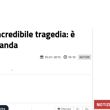
credibile tragedia: è
landa
10-01-2015
19:10
NOTIZIE
NOTIZ
🖶 Stampa
A−
A+
rite