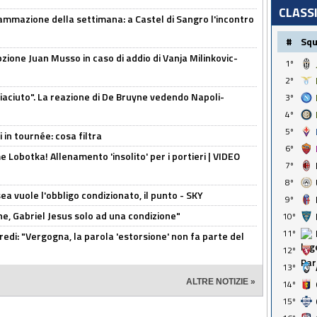
CLASS
ammazione della settimana: a Castel di Sangro l'incontro
#
Sq
pzione Juan Musso in caso di addio di Vanja Milinkovic-
1º
2º
piaciuto". La reazione di De Bruyne vedendo Napoli-
3º
4º
5º
 in tournée: cosa filtra
6º
 Lobotka! Allenamento 'insolito' per i portieri | VIDEO
7º
8º
sea vuole l'obbligo condizionato, il punto - SKY
9º
e, Gabriel Jesus solo ad una condizione"
10º
11º
redi: "Vergogna, la parola 'estorsione' non fa parte del
12º
13º
ALTRE NOTIZIE »
14º
15º