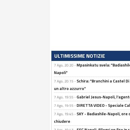
ULTIMISSIME NOTIZIE
Mpasinkatu svela: "Badiashil
7 Ago, 20:20 -
Napoli"
Schira: "Branchini a Castel Di
7 Ago, 20:15 -
un altro azzurro"
Gabriel Jesus-Napoli, l'agente:
7 Ago, 19:55 -
DIRETTA VIDEO - Speciale Cal
7 Ago, 19:55 -
SKY - Badiashile-Napoli, ore 
7 Ago, 19:45 -
chiudere
SSC Napoli, Allegri on fire in 
7 Ago, 19:43 -