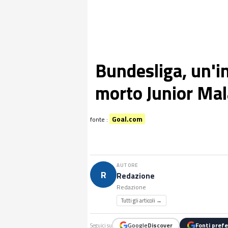
Bundesliga, un'in
morto Junior Ma
Goal.com
fonte :
AUTORE
R
Redazione
Redazione
Tutti gli articoli →
Google
Discover
Fonti prefe
Seguici su