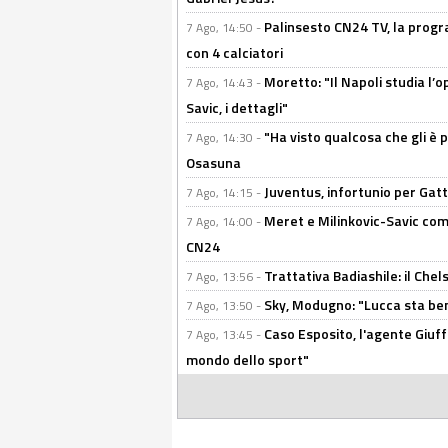
Palinsesto CN24 TV, la progr
7 Ago, 14:50 -
con 4 calciatori
Moretto: "Il Napoli studia l’o
7 Ago, 14:43 -
Savic, i dettagli"
"Ha visto qualcosa che gli è 
7 Ago, 14:30 -
Osasuna
Juventus, infortunio per Gatti
7 Ago, 14:15 -
Meret e Milinkovic-Savic come
7 Ago, 14:00 -
CN24
Trattativa Badiashile: il Chel
7 Ago, 13:56 -
Sky, Modugno: "Lucca sta ben
7 Ago, 13:50 -
Caso Esposito, l'agente Giuff
7 Ago, 13:45 -
mondo dello sport"