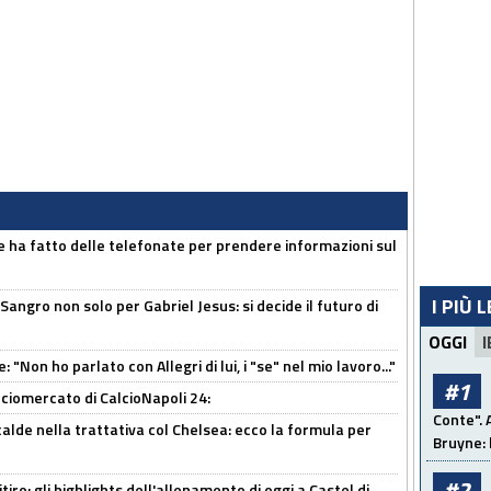
e ha fatto delle telefonate per prendere informazioni sul
I PIÙ 
 Sangro non solo per Gabriel Jesus: si decide il futuro di
OGGI
I
 "Non ho parlato con Allegri di lui, i "se" nel mio lavoro..."
#1
ciomercato di CalcioNapoli 24:
Conte". 
calde nella trattativa col Chelsea: ecco la formula per
Bruyne: 
#2
ritiro: gli highlights dell'allenamento di oggi a Castel di