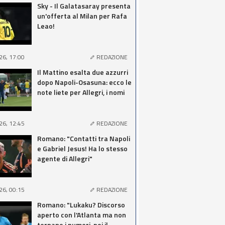
Sky - Il Galatasaray presenta
un'offerta al Milan per Rafa
Leao!
26, 17:00
REDAZIONE
Il Mattino esalta due azzurri
dopo Napoli-Osasuna: ecco le
note liete per Allegri, i nomi
26, 12:45
REDAZIONE
Romano: "Contatti tra Napoli
e Gabriel Jesus! Ha lo stesso
agente di Allegri"
26, 00:15
REDAZIONE
Romano: "Lukaku? Discorso
aperto con l'Atlanta ma non
tornano i numeri, poi il