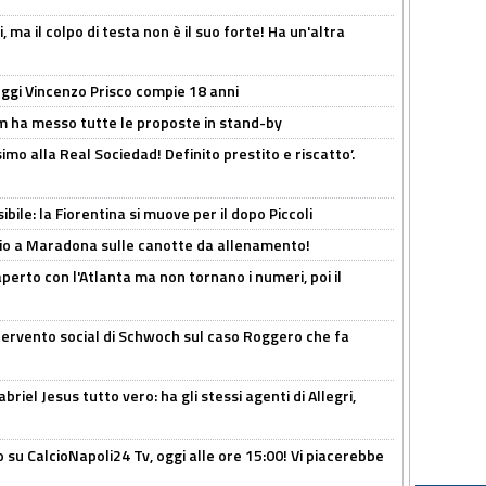
, ma il colpo di testa non è il suo forte! Ha un'altra
ggi Vincenzo Prisco compie 18 anni
 ha messo tutte le proposte in stand-by
imo alla Real Sociedad! Definito prestito e riscatto’.
ibile: la Fiorentina si muove per il dopo Piccoli
o a Maradona sulle canotte da allenamento!
erto con l'Atlanta ma non tornano i numeri, poi il
ntervento social di Schwoch sul caso Roggero che fa
iel Jesus tutto vero: ha gli stessi agenti di Allegri,
o su CalcioNapoli24 Tv, oggi alle ore 15:00! Vi piacerebbe