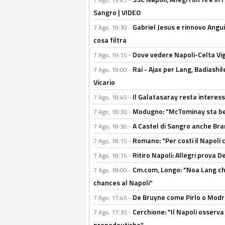
Sangro | VIDEO
Gabriel Jesus e rinnovo Angui
7 Ago, 19:30 -
cosa filtra
Dove vedere Napoli-Celta Vig
7 Ago, 19:15 -
Rai - Ajax per Lang, Badiashil
7 Ago, 19:00 -
Vicario
Il Galatasaray resta interes
7 Ago, 18:45 -
Modugno: "McTominay sta ben
7 Ago, 18:30 -
A Castel di Sangro anche Bran
7 Ago, 18:30 -
Romano: "Per costi il Napoli 
7 Ago, 18:15 -
Ritiro Napoli: Allegri prova 
7 Ago, 18:15 -
Cm.com, Longo: "Noa Lang chiu
7 Ago, 18:00 -
chances al Napoli"
De Bruyne come Pirlo o Modric
7 Ago, 17:45 -
Cerchione: "Il Napoli osserv
7 Ago, 17:30 -
propedeutiche"