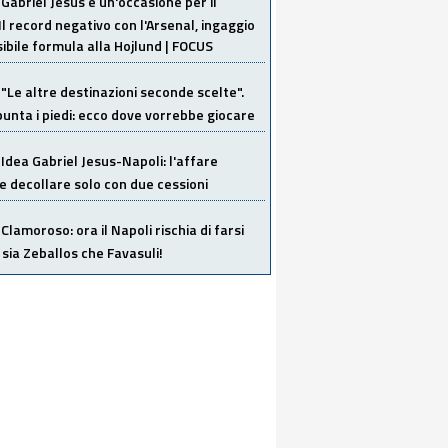
Gabriel Jesus è un'occasione per il
Il record negativo con l'Arsenal, ingaggio
sibile formula alla Hojlund | FOCUS
"Le altre destinazioni seconde scelte".
unta i piedi: ecco dove vorrebbe giocare
Idea Gabriel Jesus-Napoli: l'affare
 decollare solo con due cessioni
Clamoroso: ora il Napoli rischia di farsi
 sia Zeballos che Favasuli!