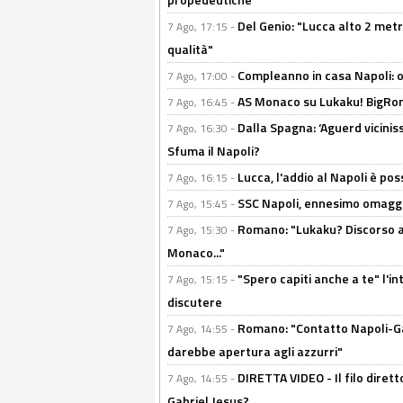
Del Genio: "Lucca alto 2 metri
7 Ago, 17:15 -
qualità"
Compleanno in casa Napoli: o
7 Ago, 17:00 -
AS Monaco su Lukaku! BigRom
7 Ago, 16:45 -
Dalla Spagna: ‘Aguerd viciniss
7 Ago, 16:30 -
Sfuma il Napoli?
Lucca, l'addio al Napoli è poss
7 Ago, 16:15 -
SSC Napoli, ennesimo omaggi
7 Ago, 15:45 -
Romano: "Lukaku? Discorso ap
7 Ago, 15:30 -
Monaco..."
"Spero capiti anche a te" l'i
7 Ago, 15:15 -
discutere
Romano: "Contatto Napoli-Gabr
7 Ago, 14:55 -
darebbe apertura agli azzurri"
DIRETTA VIDEO - Il filo dirett
7 Ago, 14:55 -
Gabriel Jesus?