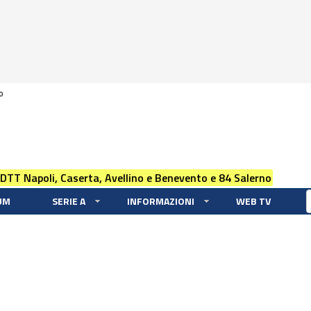
0
 DTT Napoli, Caserta, Avellino e Benevento e 84 Salerno
UM
SERIE A
INFORMAZIONI
WEB TV