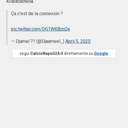
Kvaratskhelia.
Ça c’est de la connexion ?
pic.twitter.com/DG1WKBcn2e
— Djamel ?? (@Djaameel_)
April 5, 2025
segui
CalcioNapoli24.it
direttamente su
Google