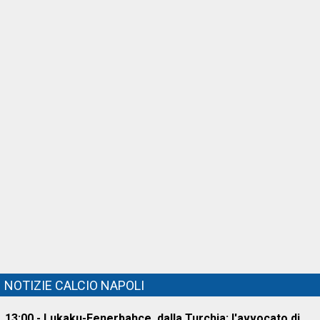
NOTIZIE CALCIO NAPOLI
13:00 - Lukaku-Fenerbahce, dalla Turchia: l'avvocato di