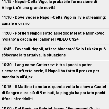
11:15 - Napoli-Celta Vigo, la probabile formazione di
Allegri: c'è una grande novità
11:10 - Dove vedere Napoli-Celta Vigo in Tv e streaming:
canale e orario
11:00 - Portieri Napoli sotto assedio: Meret e Milinkovic
'volano' a caccia del pallone! | VIDEO CN24
10:45 - Favasuli-Napoli, affare bloccato! Solo Lukaku può
sbloccare
la trattativa, la situazione
10:30 - Lang come Gutierrez: è tra i pochi a poter
ricevere offerte serie, il Napoli ha fatto il prezzo per
mandarlo all'Ajax
10:15 - Il Mattino fa notare: questa volta lo show a Castel
di Sangro dura più di 9 minuti, la pioggia ha portato pochi
tifosi infreddoliti
10:00 - Del Genio su Gabriel Jesus: "Fenomeno! Qui in