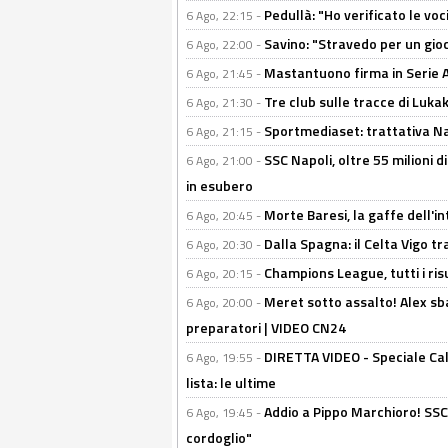
Pedullà: "Ho verificato le vo
6 Ago, 22:15 -
Savino: "Stravedo per un gio
6 Ago, 22:00 -
Mastantuono firma in Serie A, 
6 Ago, 21:45 -
Tre club sulle tracce di Luka
6 Ago, 21:30 -
Sportmediaset: trattativa Nap
6 Ago, 21:15 -
SSC Napoli, oltre 55 milioni d
6 Ago, 21:00 -
in esubero
Morte Baresi, la gaffe dell'i
6 Ago, 20:45 -
Dalla Spagna: il Celta Vigo tr
6 Ago, 20:30 -
Champions League, tutti i ris
6 Ago, 20:15 -
Meret sotto assalto! Alex sba
6 Ago, 20:00 -
preparatori | VIDEO CN24
DIRETTA VIDEO - Speciale Cal
6 Ago, 19:55 -
lista: le ultime
Addio a Pippo Marchioro! SSC N
6 Ago, 19:45 -
cordoglio"