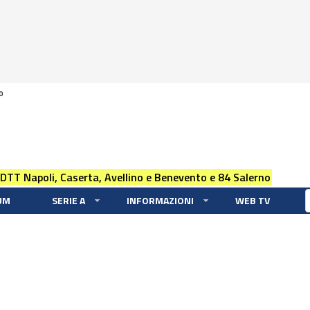
0
 DTT Napoli, Caserta, Avellino e Benevento e 84 Salerno
UM
SERIE A
INFORMAZIONI
WEB TV