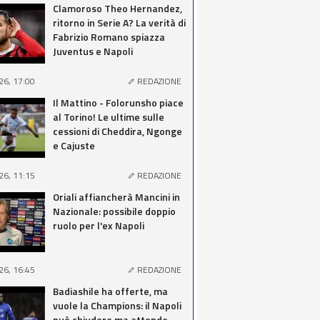
Clamoroso Theo Hernandez,
ritorno in Serie A? La verità di
Fabrizio Romano spiazza
Juventus e Napoli
26, 17:00
REDAZIONE
Il Mattino - Folorunsho piace
al Torino! Le ultime sulle
cessioni di Cheddira, Ngonge
e Cajuste
26, 11:15
REDAZIONE
Oriali affiancherà Mancini in
Nazionale: possibile doppio
ruolo per l'ex Napoli
26, 16:45
REDAZIONE
Badiashile ha offerte, ma
vuole la Champions: il Napoli
può chiudere ma attende