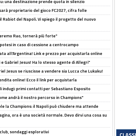
ku: una destinazione prende quota in silenzio
sarà proprietario del gioco FC2027, cifra folle
 il Rabiot del Napoli. Vi spiego il progetto del nuovo
zeremo Rao, tornerà più forte"
 Ipotesi in caso di cessione a centrocampo
ta all'Argentina! Link e prezzo per acquistarla online
e Gabriel Jesus! Ha lo stesso agente di Allegri"
iel Jesus se riuscisse a vendere sia Lucca che Lukaku!
ndita online! Ecco il link per acquistarla
li indugi: primi contatti per Sebastiano Esposito
ome andrà il nostro percorso in Champions"
ole la Champions: il Napoli può chiudere ma attende
pagina, ora è una società normale. Devo dirvi una cosa su
club, sondaggi esplorativi
CLASS