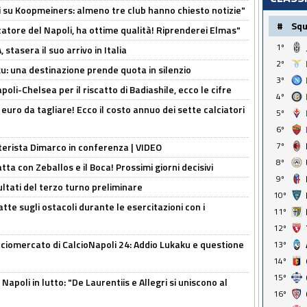
ci su Koopmeiners: almeno tre club hanno chiesto notizie"
#
Sq
catore del Napoli, ha ottime qualità! Riprenderei Elmas"
1º
stasera il suo arrivo in Italia
2º
ku: una destinazione prende quota in silenzio
3º
oli-Chelsea per il riscatto di Badiashile, ecco le cifre
4º
i euro da tagliare! Ecco il costo annuo dei sette calciatori
5º
6º
7º
nterista Dimarco in conferenza | VIDEO
8º
atta con Zeballos e il Boca! Prossimi giorni decisivi
9º
ultati del terzo turno preliminare
10º
tte sugli ostacoli durante le esercitazioni con i
11º
12º
ciomercato di CalcioNapoli 24: Addio Lukaku e questione
13º
14º
15º
apoli in lutto: "De Laurentiis e Allegri si uniscono al
16º