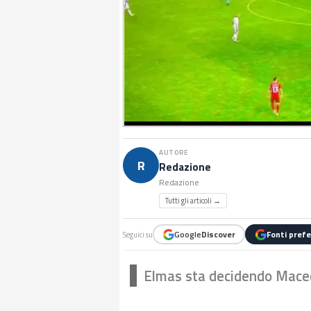
AUTORE
R
Redazione
Redazione
Tutti gli articoli →
Google
Discover
Fonti prefe
Seguici su
Elmas sta decidendo Mace