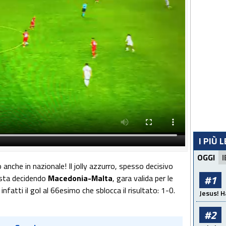
I PIÙ 
OGGI
I
anche in nazionale! Il jolly azzurro, spesso decisivo
 sta decidendo
Macedonia-Malta
, gara valida per le
#1
nfatti il gol al 66esimo che sblocca il risultato: 1-0.
Jesus! H
#2