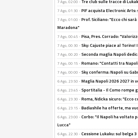
Tre club sulle tracce di Luka
7 Ago, 02:00 -
PIF acquista Electronic Arts: 
7 Ago, 01:30 -
Prof. Siciliano: "Ecco chi sarà
7 Ago, 01:00 -
Maradona"
Pisa, Pres. Corrado: "Valoriz
7 Ago, 00:45 -
Sky: Cajuste piace al Torino!
7 Ago, 00:30 -
Seconda maglia Napoli dedica
7 Ago, 00:20 -
Romano: "Contatti tra Napoli 
7 Ago, 00:15 -
Sky conferma: Napoli su Gabr
7 Ago, 00:00 -
Maglia Napoli 2026 2027 in ve
6 Ago, 23:50 -
Sportitalia - Il Como rompe g
6 Ago, 23:45 -
Roma, Ndicka sicuro: "Ecco c
6 Ago, 23:30 -
Badiashile ha offerte, ma vu
6 Ago, 23:15 -
Corbo: "Il Napoli ha voltato 
6 Ago, 23:00 -
Lucca"
Cessione Lukaku: sul belga 3 
6 Ago, 22:30 -