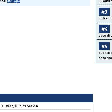
e su
Google
Lukaku p
#3
potrebbe
#4
caso di
#5
questo p
cosa sta
i Olivera, è un ex Serie A