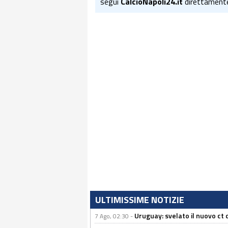
segui
CalcioNapoli24.it
direttament
ULTIMISSIME NOTIZIE
Uruguay: svelato il nuovo ct d
7 Ago, 02:30 -