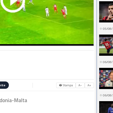
05/08/
06/08/
🖶 Stampa
A−
A+
rite
06/08/
donia-Malta