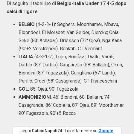
Di seguito il tabellino di
Belgio-Italia Under 17 4-5 dopo
calci di rigore
:
BELGIO
(4-2-3-1): Seghers; Moorthamer, Mbavu,
Bloondeel, El Morabet; Van Gelder, Dierckx; Onia
Seke (83' Achabar), Driessen (72' Ojea), Nga Kana
(90'+2 Verstrepen); Benktib. CT Vermant
ITALIA
(4-3-1-2): Lupo; Bonifazi, Diallo, Varali,
Dattilo (87' Dattilo); Gasparello (58' Ballarin), Okon,
Biondini (87' Fugazzola); Corigliano (67' Landi);
Perillo, Croci (58' Casagrande). CT Franceschini
GOL
: 85' Ojea, 90' Fugazzola
AMMONIZIONI
: 46' Biondini, 60' Ballarin, 74'
Casagrande, 86' Cobiella, 87' Ojea, 89' Moorthamer,
90' Fugazzola, 90'+5 Rocca
segui
CalcioNapoli24.it
direttamente su
Google