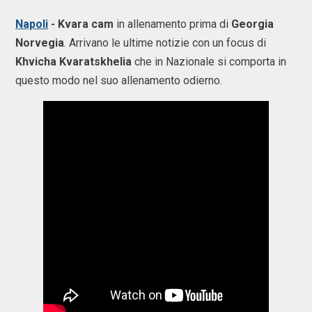
Napoli
- Kvara cam
in allenamento prima di
Georgia
Norvegia
. Arrivano le ultime notizie con un focus di
Khvicha Kvaratskhelia
che in Nazionale si comporta in
questo modo nel suo allenamento odierno.