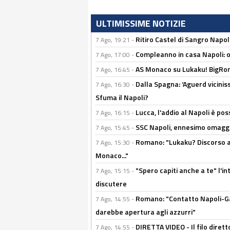
ULTIMISSIME NOTIZIE
Ritiro Castel di Sangro Napoli
7 Ago, 19:21 -
Compleanno in casa Napoli: o
7 Ago, 17:00 -
AS Monaco su Lukaku! BigRom
7 Ago, 16:45 -
Dalla Spagna: ‘Aguerd viciniss
7 Ago, 16:30 -
Sfuma il Napoli?
Lucca, l'addio al Napoli è poss
7 Ago, 16:15 -
SSC Napoli, ennesimo omaggi
7 Ago, 15:45 -
Romano: "Lukaku? Discorso ap
7 Ago, 15:30 -
Monaco..."
"Spero capiti anche a te" l'i
7 Ago, 15:15 -
discutere
Romano: "Contatto Napoli-Gabr
7 Ago, 14:55 -
darebbe apertura agli azzurri"
DIRETTA VIDEO - Il filo dirett
7 Ago, 14:55 -