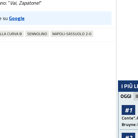
no: "
Vai, Zapatone!
"
e su
Google
ALLA CURVA B
SENNOLINO
NAPOLI-SASSUOLO 2-0
I PIÙ 
OGGI
I
#1
Conte". 
Bruyne: 
#2