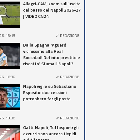
Allegri-CAM, zoom sull'uscita
dal basso del Napoli 2026-27
| VIDEO CN24
26, 13:15
REDAZIONE
Dalla Spagna: ‘Aguerd
vicinissimo alla Real
Sociedad! Definito prestito e
riscatto’. Sfuma il Napoli?
26, 16:30
REDAZIONE
Napoli vigile su Sebastiano
Esposito: due cessioni
potrebbero fargli posto
26, 13:30
REDAZIONE
Gatti-Napoli, Tuttosport: gli
azzurri sono ancora tiepidi
sul difensore