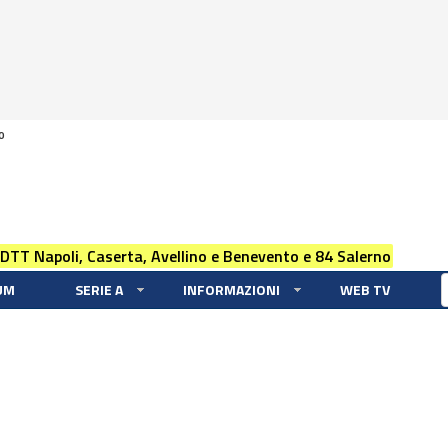
0
 DTT Napoli, Caserta, Avellino e Benevento e 84 Salerno
UM
SERIE A
INFORMAZIONI
WEB TV