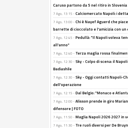
Caruso partono da 5 nel ritiro in Slovenia
Calciomercato Napoli: i detta
7 Ago, 13:15 -
Chi è Nayef Aguerd che piace al
7 Ago, 13:00 -
barrette di cioccolato e l'amicizia con un 
Pedullà: "Il Napoli voleva te
7 Ago, 12:45 -
all'anno"
Terza maglia rossa finalment
7 Ago, 12:40 -
Sky - Colpo di scena: il Napo
7 Ago, 12:30 -
Badiashile
Sky - Oggi contatti Napoli-Ch
7 Ago, 12:30 -
dell'operazione
Dal Belgio: "Monaco e Atlant
7 Ago, 12:15 -
Alisson prende in giro Marianu
7 Ago, 12:00 -
difensore | FOTO
Maglia Napoli 2026 2027 in ve
7 Ago, 11:50 -
Tre ruoli diversi per De Bru
7 Ago, 11:30 -