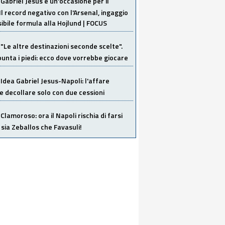
Gabriel Jesus è un'occasione per il
Il record negativo con l'Arsenal, ingaggio
sibile formula alla Hojlund | FOCUS
"Le altre destinazioni seconde scelte".
unta i piedi: ecco dove vorrebbe giocare
Idea Gabriel Jesus-Napoli: l'affare
 decollare solo con due cessioni
Clamoroso: ora il Napoli rischia di farsi
 sia Zeballos che Favasuli!