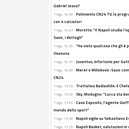
Gabriel Jesus?
Palinsesto CN24 TV, la progr
7 Ago, 14:50 -
con 4 calciatori
Moretto: "Il Napoli studia l’o
7 Ago, 14:43 -
Savic, i dettagli"
"Ha visto qualcosa che gli è 
7 Ago, 14:30 -
Osasuna
Juventus, infortunio per Gatti
7 Ago, 14:15 -
Meret e Milinkovic-Savic come
7 Ago, 14:00 -
CN24
Trattativa Badiashile: il Chel
7 Ago, 13:56 -
Sky, Modugno: "Lucca sta ben
7 Ago, 13:50 -
Caso Esposito, l'agente Giuff
7 Ago, 13:45 -
mondo dello sport"
Napoli vigile su Sebastiano E
7 Ago, 13:30 -
Napoli Basket, valutazioni in
7 Ago, 13:25 -