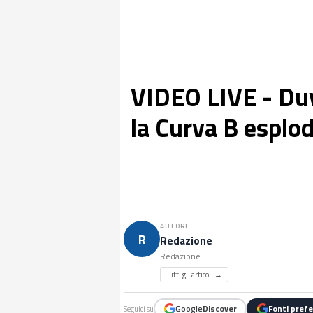
VIDEO LIVE - Duv
la Curva B esplod
AUTORE
R
Redazione
Redazione
Tutti gli articoli →
Google
Discover
Fonti prefe
Seguici su