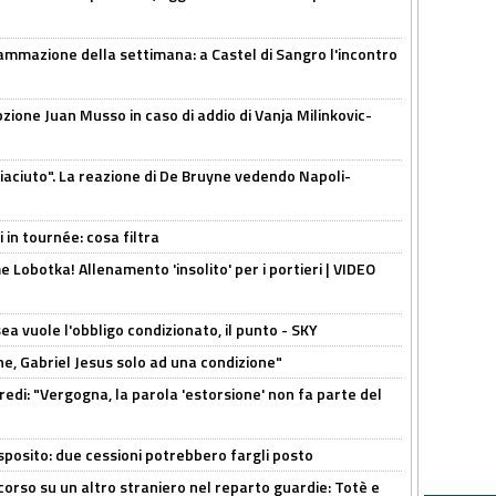
ammazione della settimana: a Castel di Sangro l'incontro
pzione Juan Musso in caso di addio di Vanja Milinkovic-
piaciuto". La reazione di De Bruyne vedendo Napoli-
 in tournée: cosa filtra
 Lobotka! Allenamento 'insolito' per i portieri | VIDEO
sea vuole l'obbligo condizionato, il punto - SKY
e, Gabriel Jesus solo ad una condizione"
redi: "Vergogna, la parola 'estorsione' non fa parte del
sposito: due cessioni potrebbero fargli posto
 corso su un altro straniero nel reparto guardie: Totè e