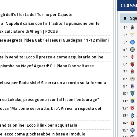
CLASS
gli dell'offerta del Torino per Cajuste
#
Sq
 Napoli: il calcio con l'infradito, la punizione per le
1º
ex calciatore di Allegri | FOCUS
2º
nere segreta l'idea Gabriel Jesus! Guadagna 11-12 milioni
3º
4º
e in vendita! Ecco il prezzo e come acquistarla online
5º
6º
li piomba su Nayef Aguerd! È il Piano B se saltasse
7º
8º
elsea per Badiashile! Si cerca un accordo sulla formula
9º
10º
a su Lukaku, proseguono i contatti con l'entourage"
11º
cci: "Ma come sei brutto, bro". Arriva la risposta del
12º
13º
14º
ndita online! Ecco il link per acquistarla
15º
yne: ecco come giocherebbe in base al modulo