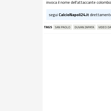
invoca il nome dell'attaccante colombia
segui
CalcioNapoli24.it
direttament
TAGS
SAN PAOLO
DUVAN ZAPATA
VIDEO D