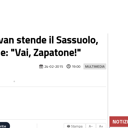
an stende il Sassuolo,
e: "Vai, Zapatone!"
24-02-2015
19:00
MULTIMEDIA
NOTIZ
🖶 Stampa
A−
A+
rite