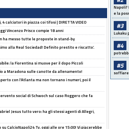
Napoli? 
e la pos
, 4 calciatori in piazza coi tifosi | DIRETTA VIDEO
#3
ggi Vincenzo Prisco compie 18 anni
Lukaku p
 ha messo tutte le proposte in stand-by
#4
imo alla Real Sociedad! Definito prestito e riscatto’.
potrebbe
ibile: la Fiorentina si muove per il dopo Piccoli
#5
o a Maradona sulle canotte da allenamento!
soffiare
erto con l'Atlanta ma non tornano i numeri, poi il
ntervento social di Schwoch sul caso Roggero che fa
iel Jesus tutto vero: ha gli stessi agenti di Allegri,
o su CalcioNapoli24 Tv, oggi alle ore 15:00! Vi piacerebbe