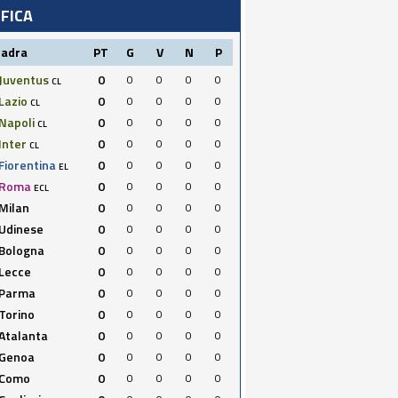
IFICA
uadra
PT
G
V
N
P
Juventus
0
0
0
0
0
CL
Lazio
0
0
0
0
0
CL
Napoli
0
0
0
0
0
CL
Inter
0
0
0
0
0
CL
Fiorentina
0
0
0
0
0
EL
Roma
0
0
0
0
0
ECL
Milan
0
0
0
0
0
Udinese
0
0
0
0
0
Bologna
0
0
0
0
0
Lecce
0
0
0
0
0
Parma
0
0
0
0
0
Torino
0
0
0
0
0
Atalanta
0
0
0
0
0
Genoa
0
0
0
0
0
Como
0
0
0
0
0