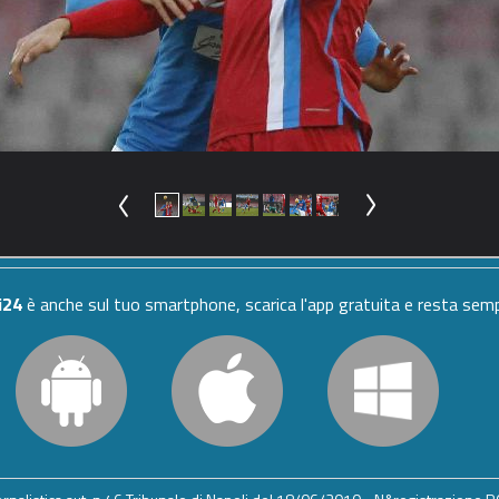
i24
è anche sul tuo smartphone, scarica l'app gratuita e resta se