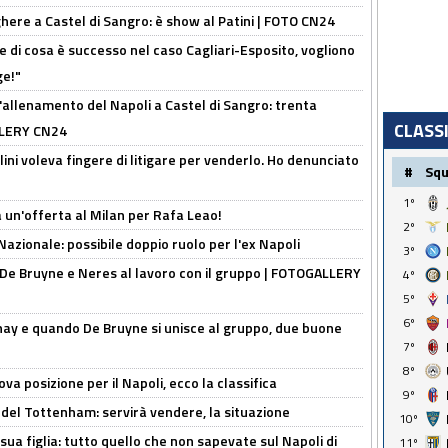
here a Castel di Sangro: è show al Patini | FOTO CN24
 di cosa è successo nel caso Cagliari-Esposito, vogliono
ge!"
'allenamento del Napoli a Castel di Sangro: trenta
CLASS
ALLERY CN24
lini voleva fingere di litigare per venderlo. Ho denunciato
#
Sq
1º
 un'offerta al Milan per Rafa Leao!
2º
Nazionale: possibile doppio ruolo per l'ex Napoli
3º
 De Bruyne e Neres al lavoro con il gruppo | FOTOGALLERY
4º
5º
6º
nay e quando De Bruyne si unisce al gruppo, due buone
7º
8º
a posizione per il Napoli, ecco la classifica
9º
 del Tottenham: servirà vendere, la situazione
10º
sua figlia: tutto quello che non sapevate sul Napoli di
11º