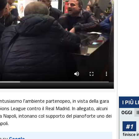
 entusiasmo l'ambiente partenopeo, in vista della gara
I PIÙ 
pions League contro il Real Madrid. In allegato, alcuni
OGGI
I
i, a Napoli, intonano col supporto del pianoforte uno dei
poli.
#1
finisce i
e su
Google