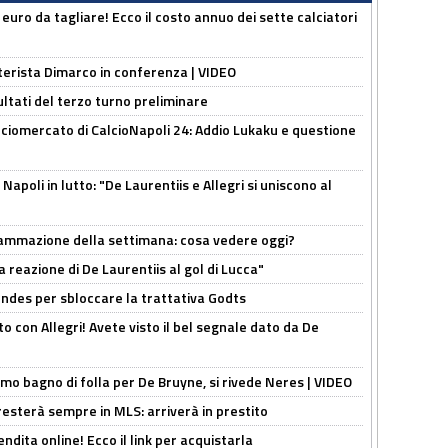
i euro da tagliare! Ecco il costo annuo dei sette calciatori
nterista Dimarco in conferenza | VIDEO
ultati del terzo turno preliminare
ciomercato di CalcioNapoli 24: Addio Lukaku e questione
apoli in lutto: "De Laurentiis e Allegri si uniscono al
rammazione della settimana: cosa vedere oggi?
la reazione di De Laurentiis al gol di Lucca"
ndes per sbloccare la trattativa Godts
o con Allegri! Avete visto il bel segnale dato da De
rimo bagno di folla per De Bruyne, si rivede Neres | VIDEO
sterà sempre in MLS: arriverà in prestito
ndita online! Ecco il link per acquistarla