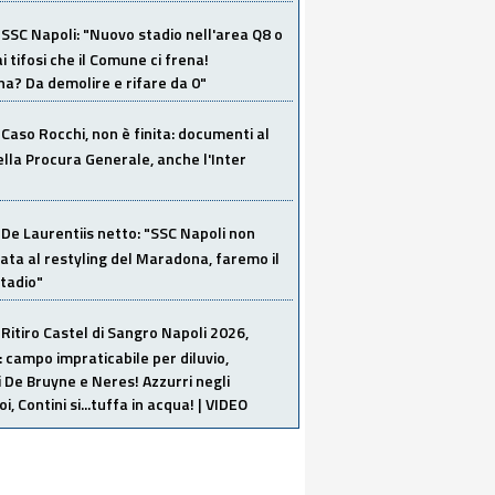
SSC Napoli: "Nuovo stadio nell'area Q8 o
i tifosi che il Comune ci frena!
a? Da demolire e rifare da 0"
Caso Rocchi, non è finita: documenti al
ella Procura Generale, anche l'Inter
De Laurentiis netto: "SSC Napoli non
ata al restyling del Maradona, faremo il
tadio"
Ritiro Castel di Sangro Napoli 2026,
: campo impraticabile per diluvio,
i De Bruyne e Neres! Azzurri negli
i, Contini si...tuffa in acqua! | VIDEO