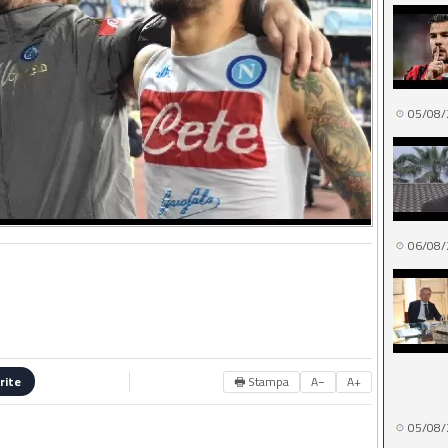
05/08/
06/08/
🖶 Stampa
A−
A+
rite
05/08/