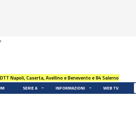
0
 DTT Napoli, Caserta, Avellino e Benevento e 84 Salerno
UM
SERIE A
INFORMAZIONI
WEB TV