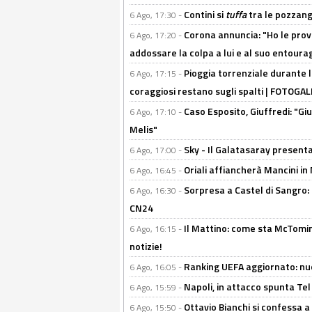
Contini si
tuffa
tra le pozzang
6 Ago, 17:30 -
Corona annuncia: "Ho le prove
6 Ago, 17:20 -
addossare la colpa a lui e al suo entoura
Pioggia torrenziale durante l
6 Ago, 17:15 -
coraggiosi restano sugli spalti | FOTOG
Caso Esposito, Giuffredi: "Giu
6 Ago, 17:10 -
Melis"
Sky - Il Galatasaray presenta
6 Ago, 17:00 -
Oriali affiancherà Mancini in 
6 Ago, 16:45 -
Sorpresa a Castel di Sangro:
6 Ago, 16:30 -
CN24
Il Mattino: come sta McTomi
6 Ago, 16:15 -
notizie!
Ranking UEFA aggiornato: nuov
6 Ago, 16:05 -
Napoli, in attacco spunta Tel
6 Ago, 15:59 -
Ottavio Bianchi si confessa a 
6 Ago, 15:50 -