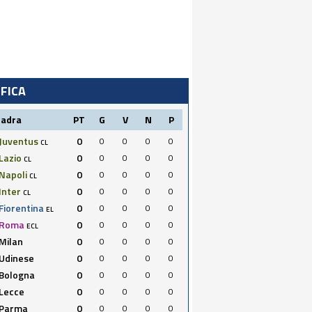
IFICA
uadra
PT
G
V
N
P
Juventus
0
0
0
0
0
CL
Lazio
0
0
0
0
0
CL
Napoli
0
0
0
0
0
CL
Inter
0
0
0
0
0
CL
Fiorentina
0
0
0
0
0
EL
Roma
0
0
0
0
0
ECL
Milan
0
0
0
0
0
Udinese
0
0
0
0
0
Bologna
0
0
0
0
0
Lecce
0
0
0
0
0
Parma
0
0
0
0
0