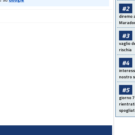
#2
diremo a
Maradon
#3
vaglio d
rischia
#4
interess
nostro s
#5
giorno 7
rientrat
spogliato