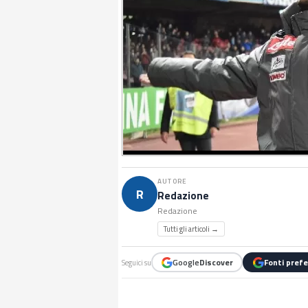
AUTORE
R
Redazione
Redazione
Tutti gli articoli →
Google
Discover
Fonti prefe
Seguici su