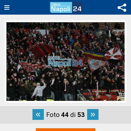
«
»
Foto
44
di
53