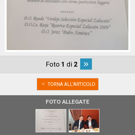
»
Foto
1
di
2
<
TORNA ALL'ARTICOLO
FOTO ALLEGATE