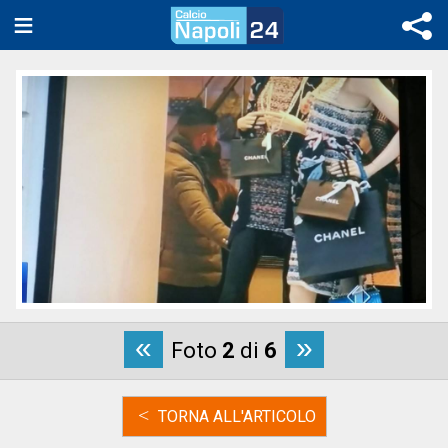
«
»
Foto
2
di
6
<
TORNA ALL'ARTICOLO