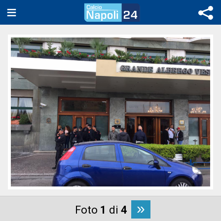
»
Foto
1
di
4