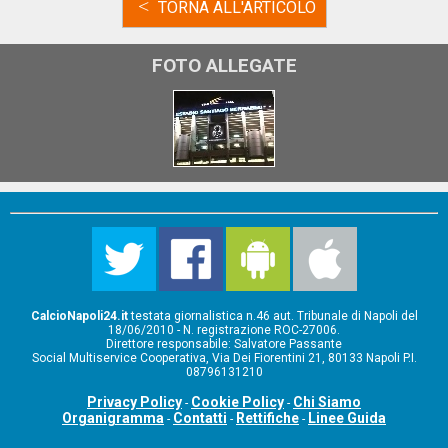
<
TORNA ALL'ARTICOLO
FOTO ALLEGATE
CalcioNapoli24.it
testata giornalistica n.46 aut. Tribunale di Napoli del
18/06/2010 - N. registrazione ROC-27006.
Direttore responsabile: Salvatore Passante
Social Multiservice Cooperativa, Via Dei Fiorentini 21, 80133 Napoli P.I.
08796131210
Privacy Policy
Cookie Policy
Chi Siamo
-
-
Organigramma
Contatti
Rettifiche
Linee Guida
-
-
-