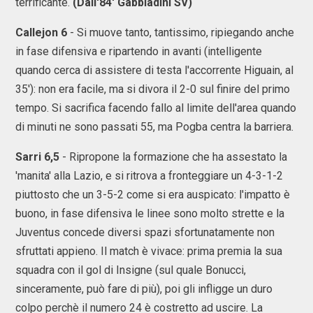
terrificante.
(Dall'84' Gabbiadini SV)
Callejon 6
- Si muove tanto, tantissimo, ripiegando anche
in fase difensiva e ripartendo in avanti (intelligente
quando cerca di assistere di testa l'accorrente Higuain, al
35'): non era facile, ma si divora il 2-0 sul finire del primo
tempo. Si sacrifica facendo fallo al limite dell'area quando
di minuti ne sono passati 55, ma Pogba centra la barriera.
Sarri
6,5
- Ripropone la formazione che ha assestato la
'manita' alla Lazio, e si ritrova a fronteggiare un 4-3-1-2
piuttosto che un 3-5-2 come si era auspicato: l'impatto è
buono, in fase difensiva le linee sono molto strette e la
Juventus concede diversi spazi sfortunatamente non
sfruttati appieno. Il match è vivace: prima premia la sua
squadra con il gol di Insigne (sul quale Bonucci,
sinceramente, può fare di più), poi gli infligge un duro
colpo perchè il numero 24 è costretto ad uscire. La