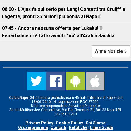
08:00 - L'Ajax fa sul serio per Lang! Contatti tra Cruijff e
l'agente, pronti 25 milioni più bonus al Napoli
07:45 - Ancora nessuna offerta per Lukaku! Il
Fenerbahce si è fatto avanti, "no" all'Arabia Saudita
Altre Notizie »
CalcioNapoli24.it
testata giornalistica n.46 aut. Tribunale di Napoli del
18/06/2010 - N. registrazione ROC-27006.
Direttore responsabile: Salvatore Passante
Social Multiservice Cooperativa, Via Dei Fiorentini 21, 80133 Napoli P.I.
08796131210
Privacy Policy
Cookie Policy
Chi Siamo
-
-
Organigramma
Contatti
Rettifiche
Linee Guida
-
-
-