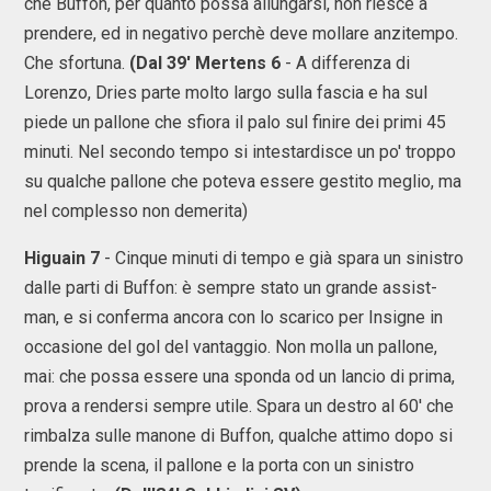
che Buffon, per quanto possa allungarsi, non riesce a
prendere, ed in negativo perchè deve mollare anzitempo.
Che sfortuna.
(Dal 39' Mertens 6
- A differenza di
Lorenzo, Dries parte molto largo sulla fascia e ha sul
piede un pallone che sfiora il palo sul finire dei primi 45
minuti. Nel secondo tempo si intestardisce un po' troppo
su qualche pallone che poteva essere gestito meglio, ma
nel complesso non demerita)
Higuain 7
- Cinque minuti di tempo e già spara un sinistro
dalle parti di Buffon: è sempre stato un grande assist-
man, e si conferma ancora con lo scarico per Insigne in
occasione del gol del vantaggio. Non molla un pallone,
mai: che possa essere una sponda od un lancio di prima,
prova a rendersi sempre utile. Spara un destro al 60' che
rimbalza sulle manone di Buffon, qualche attimo dopo si
prende la scena, il pallone e la porta con un sinistro