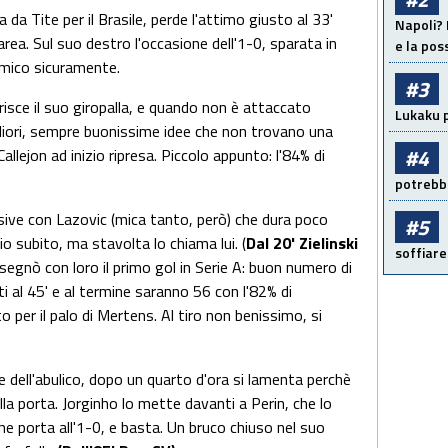
da Tite per il Brasile, perde l'attimo giusto al 33'
Napoli? 
area. Sul suo destro l'occasione dell'1-0, sparata in
e la pos
amico sicuramente.
#3
isce il suo giropalla, e quando non è attaccato
Lukaku p
gliori, sempre buonissime idee che non trovano una
#4
Callejon ad inizio ripresa. Piccolo appunto: l'84% di
potrebbe
sive con Lazovic (mica tanto, però) che dura poco
#5
subito, ma stavolta lo chiama lui. (
Dal 20' Zielinski
soffiare
segnò con loro il primo gol in Serie A: buon numero di
i al 45' e al termine saranno 56 con l'82% di
o per il palo di Mertens. Al tiro non benissimo, si
te dell'abulico, dopo un quarto d'ora si lamenta perchè
la porta. Jorginho lo mette davanti a Perin, che lo
he porta all'1-0, e basta. Un bruco chiuso nel suo