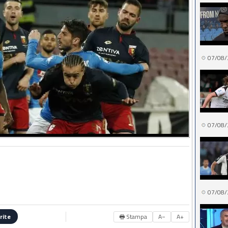
07/08/
07/08/
07/08/
🖶 Stampa
A−
A+
rite