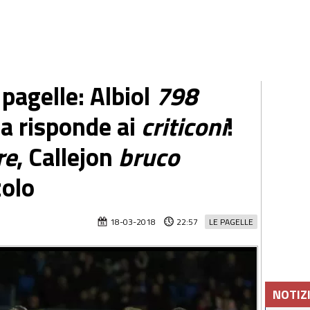
pagelle: Albiol
798
na risponde ai
criticoni
!
re
, Callejon
bruco
zolo
18-03-2018
22:57
LE PAGELLE
NOTIZ