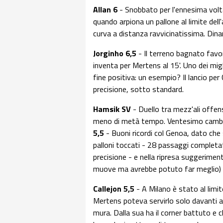
Allan 6
- Snobbato per l'ennesima volta 
quando arpiona un pallone al limite dell'
curva a distanza ravvicinatissima. Din
Jorginho 6,5
- Il terreno bagnato favor
inventa per Mertens al 15'. Uno dei mi
fine positiva: un esempio? Il lancio per 
precisione, sotto standard.
Hamsik SV
- Duello tra mezz'ali offen
meno di metà tempo. Ventesimo cambio 
5,5
- Buoni ricordi col Genoa, dato che 
palloni toccati - 28 passaggi completat
precisione - e nella ripresa suggeriment
muove ma avrebbe potuto far meglio)
Callejon 5,5
- A Milano è stato al limi
Mertens poteva servirlo solo davanti al
mura. Dalla sua ha il corner battuto e c