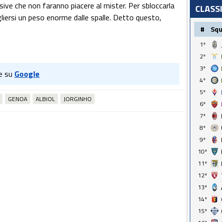
ensive che non faranno piacere al mister. Per sbloccarla
CLASS
gliersi un peso enorme dalle spalle. Detto questo,
#
Sq
1º
2º
3º
e su
Google
4º
5º
GENOA
ALBIOL
JORGINHO
6º
7º
8º
9º
10º
11º
12º
13º
14º
15º