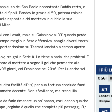
'applauso del San Paolo nonostante l'addio certo, e
a di Spolli. Pandev lo grazia al 59', poteva colpirla
ella risposta a chi metteva in dubbio la sua
 Milan.
li con Laxalt, male su Galabinov al 33' quando perde
empo meglio in fase offensiva, sbaglia diversi tocchi
portantissimo su Taarabt lanciato a campo aperto.
ov, tre gol in Serie A. Lo tiene a bada, che problemi. E
nore di mettere a segno il gol che permette alla
98 giorni, col Frosinone nel 2016. Per lui anche sei
I PIÙ 
OGGI
I
udita facilità all'11', per sua fortuna conclude fuori.
#1
mmato decente. Non sfavillante, ma tranquilla.
Conte". 
a da farlo rimanere un po' basso, escludendo qualche
Bruyne: 
opo Jorginho è quello che completa più passaggi, 87.
#2