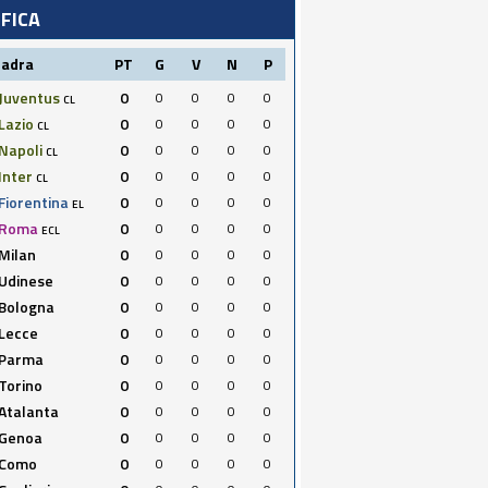
IFICA
uadra
PT
G
V
N
P
Juventus
0
0
0
0
0
CL
Lazio
0
0
0
0
0
CL
Napoli
0
0
0
0
0
CL
Inter
0
0
0
0
0
CL
Fiorentina
0
0
0
0
0
EL
Roma
0
0
0
0
0
ECL
Milan
0
0
0
0
0
Udinese
0
0
0
0
0
Bologna
0
0
0
0
0
Lecce
0
0
0
0
0
Parma
0
0
0
0
0
Torino
0
0
0
0
0
Atalanta
0
0
0
0
0
Genoa
0
0
0
0
0
Como
0
0
0
0
0