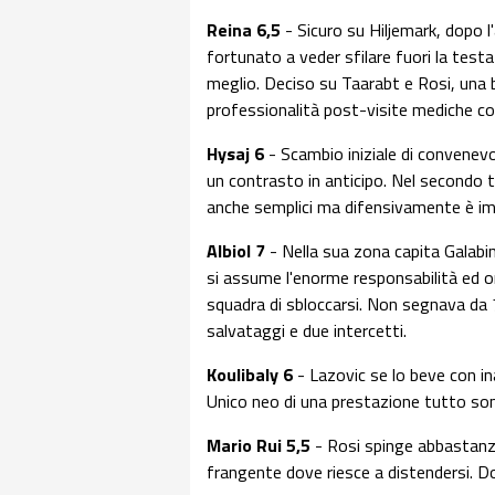
Reina 6,5
- Sicuro su Hiljemark, dopo l
fortunato a veder sfilare fuori la testat
meglio. Deciso su Taarabt e Rosi, una b
professionalità post-visite mediche col
Hysaj 6
- Scambio iniziale di convenevo
un contrasto in anticipo. Nel secondo t
anche semplici ma difensivamente è im
Albiol 7
- Nella sua zona capita Galabin
si assume l'enorme responsabilità ed o
squadra di sbloccarsi. Non segnava da 7
salvataggi e due intercetti.
Koulibaly 6
- Lazovic se lo beve con ina
Unico neo di una prestazione tutto so
Mario Rui 5,5
- Rosi spinge abbastanz
frangente dove riesce a distendersi. D