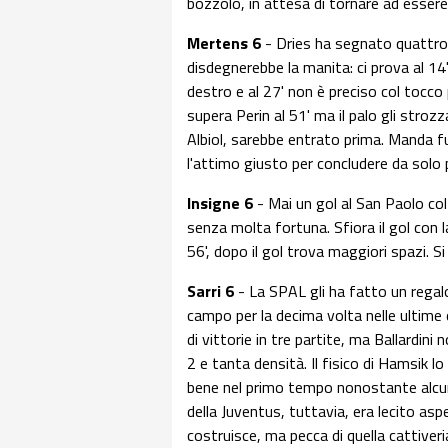
bozzolo, in attesa di tornare ad essere
Mertens 6
- Dries ha segnato quattro 
disdegnerebbe la manita: ci prova al 14
destro e al 27' non è preciso col tocc
supera Perin al 51' ma il palo gli strozza 
Albiol, sarebbe entrato prima. Manda fuo
l'attimo giusto per concludere da solo
Insigne 6
- Mai un gol al San Paolo co
senza molta fortuna. Sfiora il gol con la
56', dopo il gol trova maggiori spazi. Si
Sarri 6
- La SPAL gli ha fatto un regalo
campo per la decima volta nelle ultime q
di vittorie in tre partite, ma Ballardini
2 e tanta densità. Il fisico di Hamsik lo
bene nel primo tempo nonostante alcune
della Juventus, tuttavia, era lecito aspe
costruisce, ma pecca di quella cattiveri