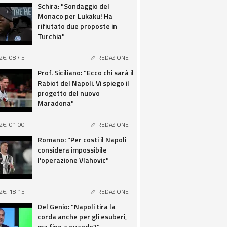
Schira: "Sondaggio del
Monaco per Lukaku! Ha
rifiutato due proposte in
Turchia"
26, 08:45
REDAZIONE
Prof. Siciliano: "Ecco chi sarà il
Rabiot del Napoli. Vi spiego il
progetto del nuovo
Maradona"
26, 01:00
REDAZIONE
Romano: "Per costi il Napoli
considera impossibile
l'operazione Vlahovic"
26, 18:15
REDAZIONE
Del Genio: "Napoli tira la
corda anche per gli esuberi,
ma fino a quando?"