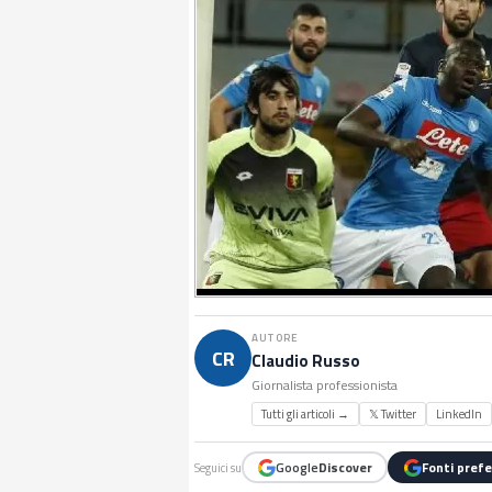
AUTORE
CR
Claudio Russo
Giornalista professionista
Tutti gli articoli →
𝕏 Twitter
LinkedIn
Google
Discover
Fonti prefe
Seguici su