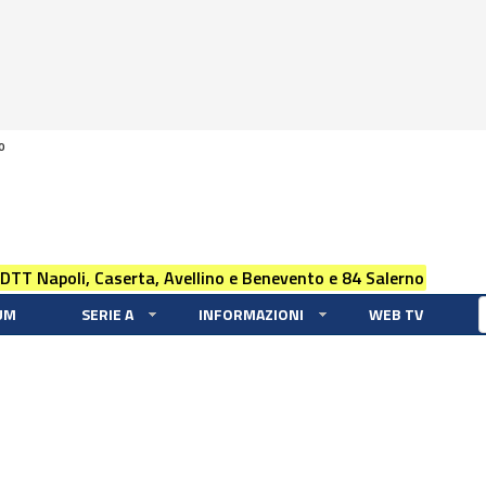
0
 DTT Napoli, Caserta, Avellino e Benevento e 84 Salerno
UM
SERIE A
INFORMAZIONI
WEB TV