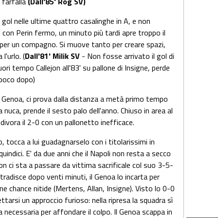
 farfalla
(Dall'85' Rog SV)
gol nelle ultime quattro casalinghe in A, e non
' con Perin fermo, un minuto più tardi apre troppo il
o per un compagno. Si muove tanto per creare spazi,
l'urlo. (
Dall'81' Milik SV
- Non fosse arrivato il gol di
ri tempo Callejon all'83' su pallone di Insigne, perde
 poco dopo)
l Genoa, ci prova dalla distanza a metà primo tempo
 nuca, prende il sesto palo dell'anno. Chiuso in area al
 divora il 2-0 con un pallonetto inefficace.
, tocca a lui guadagnarselo con i titolarissimi in
uindici. E' da due anni che il Napoli non resta a secco
 non ci sta a passare da vittima sacrificale col suo 3-5-
 tradisce dopo venti minuti, il Genoa lo incarta per
 chance nitide (Mertens, Allan, Insigne). Visto lo 0-0
ttarsi un approccio furioso: nella ripresa la squadra sì
a necessaria per affondare il colpo. Il Genoa scappa in