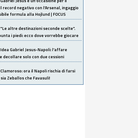
Gabriel Jesus è un'occasione per il
Il record negativo con l'Arsenal, ingaggio
sibile formula alla Hojlund | FOCUS
"Le altre destinazioni seconde scelte".
unta i piedi: ecco dove vorrebbe giocare
Idea Gabriel Jesus-Napoli: l'affare
 decollare solo con due cessioni
Clamoroso: ora il Napoli rischia di farsi
 sia Zeballos che Favasuli!