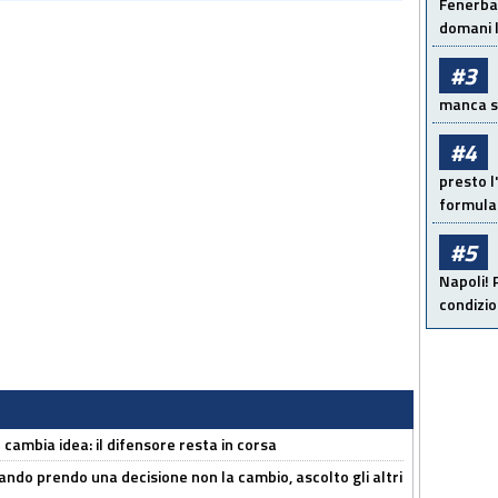
Fenerbah
domani l
#3
manca sol
#4
presto l'
formula 
#5
Napoli! 
condizio
n cambia idea: il difensore resta in corsa
ndo prendo una decisione non la cambio, ascolto gli altri