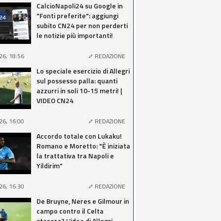
CalcioNapoli24 su Google in
"Fonti preferite": aggiungi
subito CN24 per non perderti
le notizie più importanti!
26, 18:56
REDAZIONE
Lo speciale esercizio di Allegri
sul possesso palla: quanti
azzurri in soli 10-15 metri! |
VIDEO CN24
26, 16:00
REDAZIONE
Accordo totale con Lukaku!
Romano e Moretto: "È iniziata
la trattativa tra Napoli e
Yildirim"
26, 16:30
REDAZIONE
De Bruyne, Neres e Gilmour in
campo contro il Celta
stasera? L'idea di Allegri