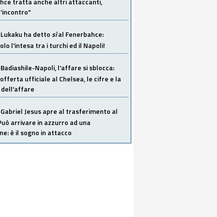
ce tratta anche altri attaccanti,
'incontro"
Lukaku ha detto
sì
al Fenerbahce:
o l'intesa tra i turchi ed il Napoli!
Badiashile-Napoli, l'affare si sblocca:
offerta ufficiale al Chelsea, le cifre e la
dell'affare
Gabriel Jesus apre al trasferimento al
Può arrivare in azzurro ad una
ne: è il sogno in attacco