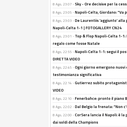
Sky - Ore decisive per la ces
8 Ago, 23:07 -
Napoli-Celta, Giordano: "Va p
8 Ago, 23:05 -
De Laurentiis 'aggiunto' alla
8 Ago, 23:03 -
Napoli-Celta 1-1 | FOTOGALLERY CN24
Top & Flop Napoli-Celta 1-1: 
8 Ago, 23:01 -
regalo come fosse Natale
Napoli-Celta 1-1: segui il pos
8 Ago, 22:55 -
DIRETTA VIDEO
Ogni giorno emergono nuovi d
8 Ago, 22:45 -
testimonianza significativa
Gutierrez subito protagonist
8 Ago, 22:14 -
VIDEO
Fenerbahce: pronto il piano 
8 Ago, 22:10 -
Dal Belgio la frenata: "Non c
8 Ago, 22:02 -
CorSera lancia il Napoli: è l
8 Ago, 22:00 -
dai soldi della Champions