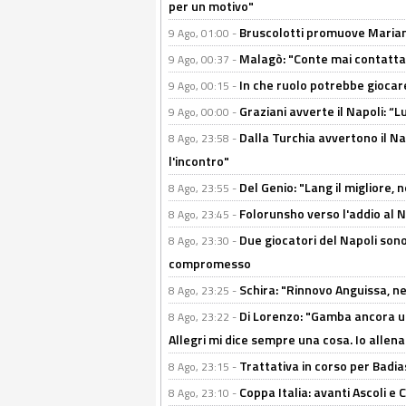
per un motivo"
Bruscolotti promuove Marianu
9 Ago, 01:00 -
Malagò: "Conte mai contattato
9 Ago, 00:37 -
In che ruolo potrebbe giocare
9 Ago, 00:15 -
Graziani avverte il Napoli: “Lu
9 Ago, 00:00 -
Dalla Turchia avvertono il Na
8 Ago, 23:58 -
l'incontro"
Del Genio: "Lang il migliore, 
8 Ago, 23:55 -
Folorunsho verso l'addio al Na
8 Ago, 23:45 -
Due giocatori del Napoli sono
8 Ago, 23:30 -
compromesso
Schira: "Rinnovo Anguissa, neg
8 Ago, 23:25 -
Di Lorenzo: "Gamba ancora u
8 Ago, 23:22 -
Allegri mi dice sempre una cosa. Io allena
Trattativa in corso per Badia
8 Ago, 23:15 -
Coppa Italia: avanti Ascoli 
8 Ago, 23:10 -