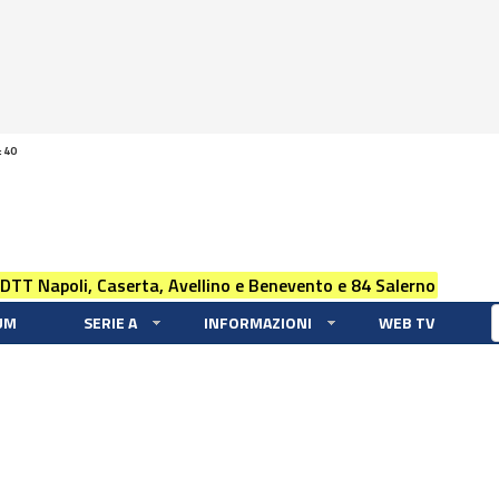
:40
 DTT Napoli, Caserta, Avellino e Benevento e 84 Salerno
UM
SERIE A
INFORMAZIONI
WEB TV