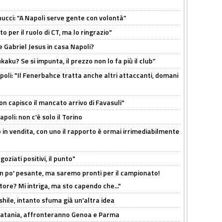
cci: “A Napoli serve gente con volontà”
 per il ruolo di CT, ma lo ringrazio"
 Gabriel Jesus in casa Napoli?
kaku? Se si impunta, il prezzo non lo fa più il club”
poli: "Il Fenerbahce tratta anche altri attaccanti, domani
non capisco il mancato arrivo di Favasuli"
poli: non c'è solo il Torino
 in vendita, con uno il rapporto è ormai irrimediabilmente
oziati positivi, il punto"
n po' pesante, ma saremo pronti per il campionato!
tore? Mi intriga, ma sto capendo che..."
shile, intanto sfuma già un'altra idea
e Catania, affronteranno Genoa e Parma