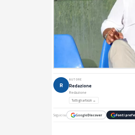
AUTORE
R
Redazione
Redazione
Tutti gli articoli →
Google
Discover
Fonti prefe
Seguici su