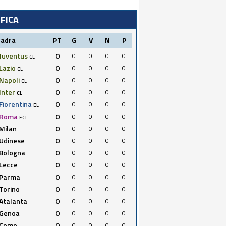
IFICA
uadra
PT
G
V
N
P
Juventus
0
0
0
0
0
CL
Lazio
0
0
0
0
0
CL
Napoli
0
0
0
0
0
CL
Inter
0
0
0
0
0
CL
Fiorentina
0
0
0
0
0
EL
Roma
0
0
0
0
0
ECL
Milan
0
0
0
0
0
Udinese
0
0
0
0
0
Bologna
0
0
0
0
0
Lecce
0
0
0
0
0
Parma
0
0
0
0
0
Torino
0
0
0
0
0
Atalanta
0
0
0
0
0
Genoa
0
0
0
0
0
Como
0
0
0
0
0