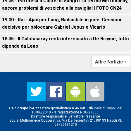
19:05 - Partitella a Castel di Sangro: si ferma McTominay,
ancora problemi di vesciche alla caviglia! | FOTO CN24
19:00 - Rai - Ajax per Lang, Badiashile in pole. Cessioni
decisive per sbloccare Gabriel Jesus e Vicario
18:45 - Il Galatasaray resta interessato a De Bruyne, tutto
dipende da Leao
Altre Notizie »
CalcioNapoli24.it
testata giornalistica n.46 aut. Tribunale di Napoli del
18/06/2010 - N. registrazione ROC-27006.
Direttore responsabile: Salvatore Passante
Social Multiservice Cooperativa, Via Dei Fiorentini 21, 80133 Napoli P.I.
08796131210