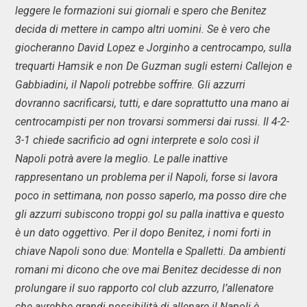
leggere le formazioni sui giornali e spero che Benitez
decida di mettere in campo altri uomini. Se è vero che
giocheranno David Lopez e Jorginho a centrocampo, sulla
trequarti Hamsik e non De Guzman sugli esterni Callejon e
Gabbiadini, il Napoli potrebbe soffrire. Gli azzurri
dovranno sacrificarsi, tutti, e dare soprattutto una mano ai
centrocampisti per non trovarsi sommersi dai russi. Il 4-2-
3-1 chiede sacrificio ad ogni interprete e solo così il
Napoli potrà avere la meglio. Le palle inattive
rappresentano un problema per il Napoli, forse si lavora
poco in settimana, non posso saperlo, ma posso dire che
gli azzurri subiscono troppi gol su palla inattiva e questo
è un dato oggettivo. Per il dopo Benitez, i nomi forti in
chiave Napoli sono due: Montella e Spalletti. Da ambienti
romani mi dicono che ove mai Benitez decidesse di non
prolungare il suo rapporto col club azzurro, l’allenatore
che avrebbe grandi possibilità di allenare il Napoli è