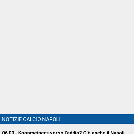
NOTIZIE CALCIO NAPOLI
06:00 - Koopmeiners verso l'addio? C'è anche il Napoli