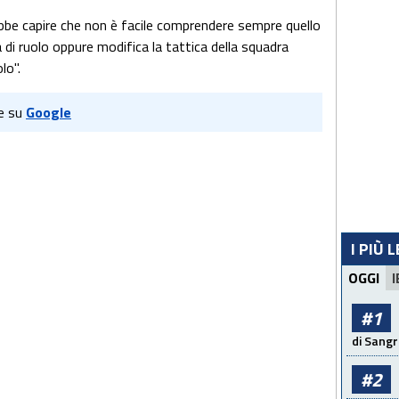
ebbe capire che non è facile comprendere sempre quello
di ruolo oppure modifica la tattica della squadra
lo".
e su
Google
I PIÙ 
OGGI
I
#1
di Sangr
#2