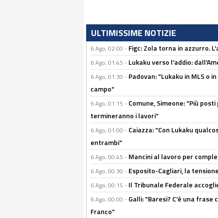
ULTIMISSIME NOTIZIE
Figc: Zola torna in azzurro. L
6 Ago, 02:00 -
Lukaku verso l'addio: dall'Am
6 Ago, 01:45 -
Padovan: "Lukaku in MLS o in
6 Ago, 01:30 -
campo"
Comune, Simeone: "Più posti
6 Ago, 01:15 -
termineranno i lavori"
Caiazza: "Con Lukaku qualcos
6 Ago, 01:00 -
entrambi"
Mancini al lavoro per completa
6 Ago, 00:45 -
Esposito-Cagliari, la tensione
6 Ago, 00:30 -
Il Tribunale Federale accoglie 
6 Ago, 00:15 -
Galli: "Baresi? C'è una frase
6 Ago, 00:00 -
Franco"