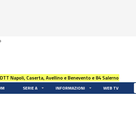
0
 DTT Napoli, Caserta, Avellino e Benevento e 84 Salerno
UM
SERIE A
INFORMAZIONI
WEB TV