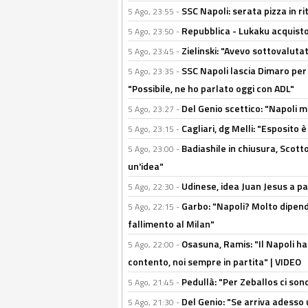
SSC Napoli: serata pizza in ri
5 Ago, 23:55 -
Repubblica - Lukaku acquisto
5 Ago, 23:50 -
Zielinski: "Avevo sottovaluta
5 Ago, 23:45 -
SSC Napoli lascia Dimaro per 
5 Ago, 23:35 -
"Possibile, ne ho parlato oggi con ADL"
Del Genio scettico: "Napoli m
5 Ago, 23:27 -
Cagliari, dg Melli: "Esposito
5 Ago, 23:15 -
Badiashile in chiusura, Scotto
5 Ago, 23:00 -
un'idea"
Udinese, idea Juan Jesus a p
5 Ago, 22:30 -
Garbo: "Napoli? Molto dipender
5 Ago, 22:15 -
fallimento al Milan"
Osasuna, Ramis: "Il Napoli ha
5 Ago, 22:00 -
contento, noi sempre in partita" | VIDEO
Pedullà: "Per Zeballos ci son
5 Ago, 21:45 -
Del Genio: "Se arriva adesso 
5 Ago, 21:30 -