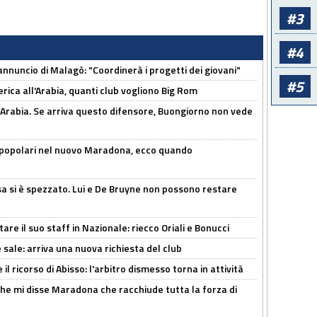
#3
#4
'annuncio di Malagò: "Coordinerà i progetti dei giovani"
#5
erica all'Arabia, quanti club vogliono Big Rom
 Arabia. Se arriva questo difensore, Buongiorno non vede
 popolari nel nuovo Maradona, ecco quando
a si è spezzato. Lui e De Bruyne non possono restare
re il suo staff in Nazionale: riecco Oriali e Bonucci
 sale: arriva una nuova richiesta del club
il ricorso di Abisso: l'arbitro dismesso torna in attività
 che mi disse Maradona che racchiude tutta la forza di