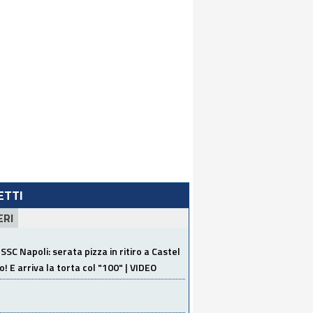
LETTI
ERI
SSC Napoli: serata pizza in ritiro a Castel
o! E arriva la torta col "100" | VIDEO