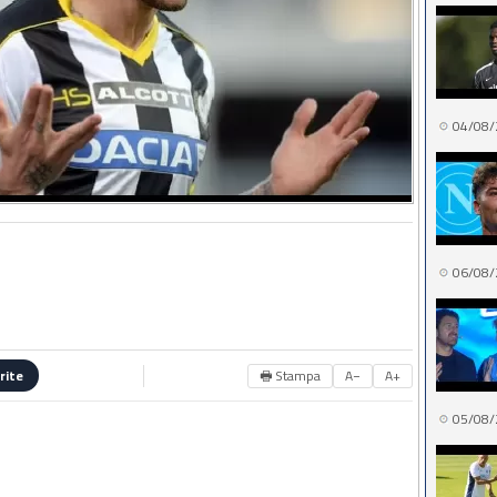
04/08/
06/08/
🖶 Stampa
A−
A+
rite
05/08/