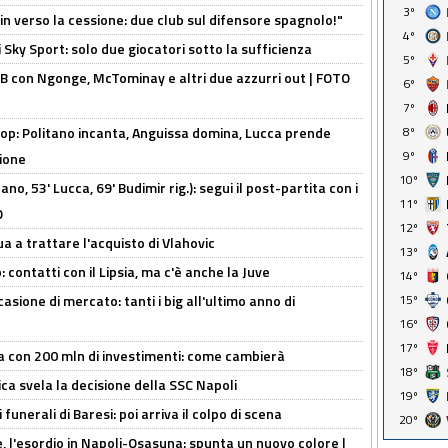
3º
n verso la cessione: due club sul difensore spagnolo!"
4º
 Sky Sport: solo due giocatori sotto la sufficienza
5º
 con Ngonge, McTominay e altri due azzurri out | FOTO
6º
7º
op: Politano incanta, Anguissa domina, Lucca prende
8º
9º
zione
10º
no, 53' Lucca, 69' Budimir rig.): segui il post-partita con i
11º
O
12º
ua a trattare l'acquisto di Vlahovic
13º
 contatti con il Lipsia, ma c'è anche la Juve
14º
asione di mercato: tanti i big all'ultimo anno di
15º
16º
17º
a con 200 mln di investimenti: come cambierà
18º
ca svela la decisione della SSC Napoli
19º
funerali di Baresi: poi arriva il colpo di scena
20º
, l'esordio in Napoli-Osasuna: spunta un nuovo colore |