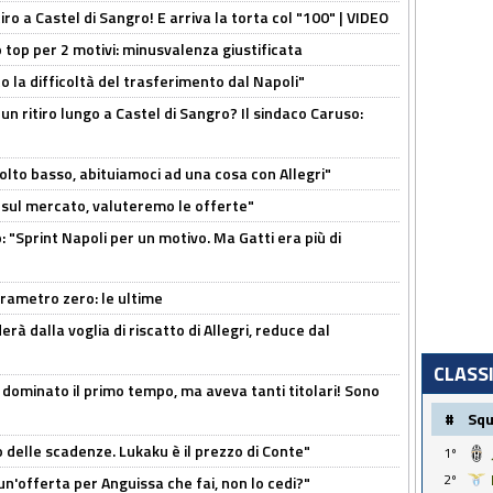
tiro a Castel di Sangro! E arriva la torta col "100" | VIDEO
 top per 2 motivi: minusvalenza giustificata
to la difficoltà del trasferimento dal Napoli"
un ritiro lungo a Castel di Sangro? Il sindaco Caruso:
olto basso, abituiamoci ad una cosa con Allegri"
 è sul mercato, valuteremo le offerte"
: "Sprint Napoli per un motivo. Ma Gatti era più di
arametro zero: le ultime
à dalla voglia di riscatto di Allegri, reduce dal
CLASS
 dominato il primo tempo, ma aveva tanti titolari! Sono
#
Sq
o delle scadenze. Lukaku è il prezzo di Conte"
1º
2º
un'offerta per Anguissa che fai, non lo cedi?"