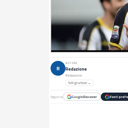
AUTORE
R
Redazione
Redazione
Tutti gli articoli →
Google
Discover
Fonti prefe
Seguici su