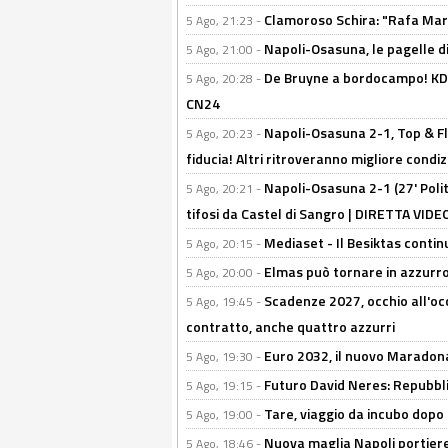
Clamoroso Schira: "Rafa Mari
5 Ago, 21:23 -
Napoli-Osasuna, le pagelle di
5 Ago, 21:00 -
De Bruyne a bordocampo! KDB
5 Ago, 20:28 -
CN24
Napoli-Osasuna 2-1, Top & Fl
5 Ago, 20:23 -
fiducia! Altri ritroveranno migliore condi
Napoli-Osasuna 2-1 (27' Polita
5 Ago, 20:21 -
tifosi da Castel di Sangro | DIRETTA VIDE
Mediaset - Il Besiktas contin
5 Ago, 20:15 -
Elmas può tornare in azzurro:
5 Ago, 20:00 -
Scadenze 2027, occhio all'occ
5 Ago, 19:45 -
contratto, anche quattro azzurri
Euro 2032, il nuovo Maradon
5 Ago, 19:30 -
Futuro David Neres: Repubbli
5 Ago, 19:15 -
Tare, viaggio da incubo dopo i 
5 Ago, 19:00 -
Nuova maglia Napoli portiere
5 Ago, 18:46 -