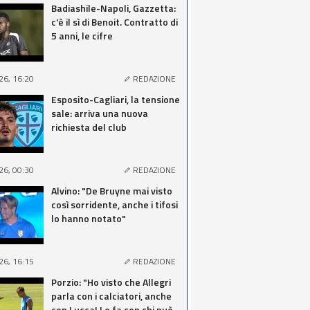
Badiashile-Napoli, Gazzetta:
c'è il sì di Benoit. Contratto di
5 anni, le cifre
26, 16:20
REDAZIONE
Esposito-Cagliari, la tensione
sale: arriva una nuova
richiesta del club
26, 00:30
REDAZIONE
Alvino: "De Bruyne mai visto
così sorridente, anche i tifosi
lo hanno notato"
26, 16:15
REDAZIONE
Porzio: "Ho visto che Allegri
parla con i calciatori, anche
con Lucca! Lo fa con chi può