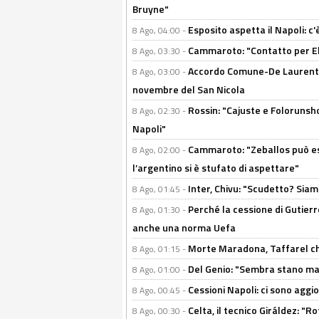
Bruyne"
Esposito aspetta il Napoli: c
8 Ago, 04:00 -
Cammaroto: "Contatto per Elm
8 Ago, 03:30 -
Accordo Comune-De Laurentiis
8 Ago, 03:00 -
novembre del San Nicola
Rossin: "Cajuste e Folorunsh
8 Ago, 02:30 -
Napoli"
Cammaroto: "Zeballos può esse
8 Ago, 02:00 -
l’argentino si è stufato di aspettare"
Inter, Chivu: "Scudetto? Siam
8 Ago, 01:45 -
Perché la cessione di Gutierre
8 Ago, 01:30 -
anche una norma Uefa
Morte Maradona, Taffarel cho
8 Ago, 01:15 -
Del Genio: "Sembra stano ma è 
8 Ago, 01:00 -
Cessioni Napoli: ci sono agg
8 Ago, 00:45 -
Celta, il tecnico Giráldez: "
8 Ago, 00:30 -