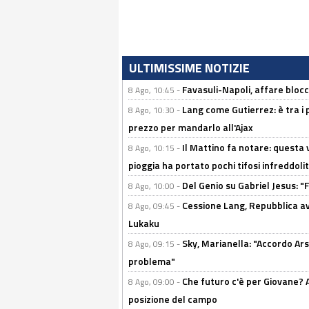
ULTIMISSIME NOTIZIE
Favasuli-Napoli, affare bloc
8 Ago, 10:45 -
Lang come Gutierrez: è tra i p
8 Ago, 10:30 -
prezzo per mandarlo all'Ajax
Il Mattino fa notare: questa v
8 Ago, 10:15 -
pioggia ha portato pochi tifosi infreddolit
Del Genio su Gabriel Jesus: "F
8 Ago, 10:00 -
Cessione Lang, Repubblica avv
8 Ago, 09:45 -
Lukaku
Sky, Marianella: "Accordo Ars
8 Ago, 09:15 -
problema"
Che futuro c'è per Giovane? Al
8 Ago, 09:00 -
posizione del campo