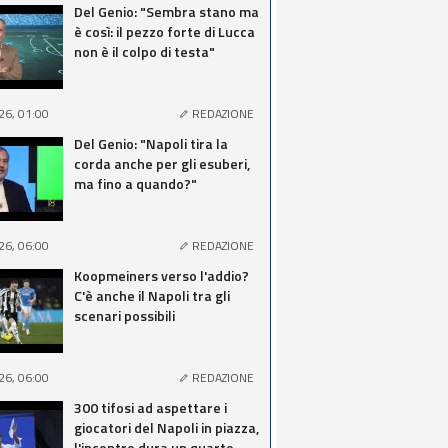
Del Genio: "Sembra stano ma
è così: il pezzo forte di Lucca
non è il colpo di testa"
26, 01:00
REDAZIONE
Del Genio: "Napoli tira la
corda anche per gli esuberi,
ma fino a quando?"
26, 06:00
REDAZIONE
Koopmeiners verso l'addio?
C'è anche il Napoli tra gli
scenari possibili
26, 06:00
REDAZIONE
300 tifosi ad aspettare i
giocatori del Napoli in piazza,
l'incontro dura un quarto