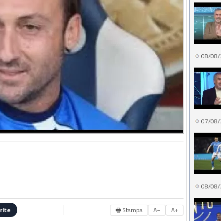
08/08/
07/08/
08/08/
🖶 Stampa
A−
A+
rite