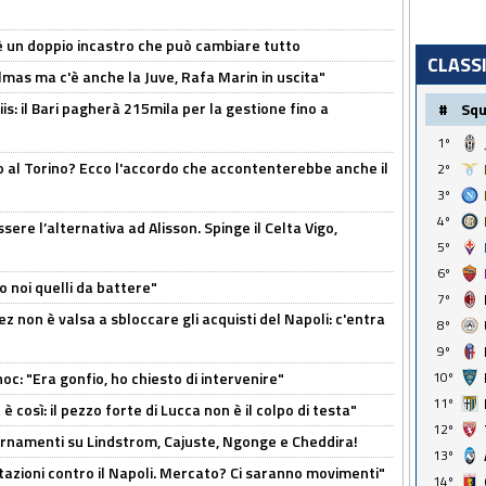
'è un doppio incastro che può cambiare tutto
CLASS
as ma c'è anche la Juve, Rafa Marin in uscita"
: il Bari pagherà 215mila per la gestione fino a
#
Sq
1º
o al Torino? Ecco l'accordo che accontenterebbe anche il
2º
3º
4º
re l’alternativa ad Alisson. Spinge il Celta Vigo,
5º
6º
o noi quelli da battere"
7º
z non è valsa a sbloccare gli acquisti del Napoli: c'entra
8º
9º
c: "Era gonfio, ho chiesto di intervenire"
10º
11º
così: il pezzo forte di Lucca non è il colpo di testa"
12º
iornamenti su Lindstrom, Cajuste, Ngonge e Cheddira!
13º
Rotazioni contro il Napoli. Mercato? Ci saranno movimenti"
14º