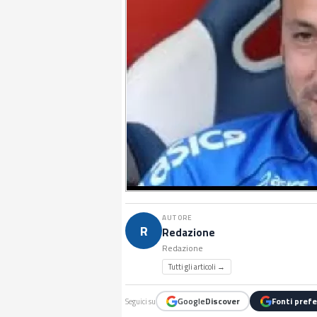
AUTORE
R
Redazione
Redazione
Tutti gli articoli →
Google
Discover
Fonti prefe
Seguici su