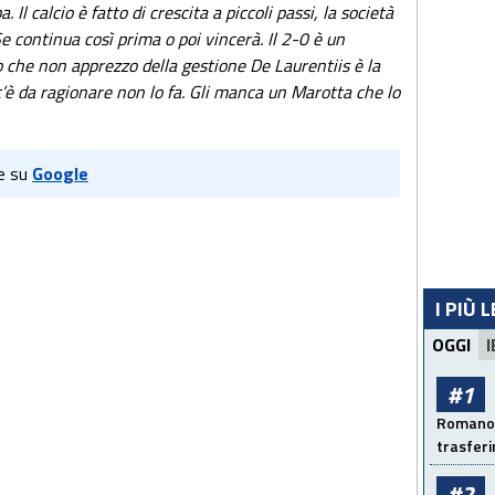
 Il calcio è fatto di crescita a piccoli passi, la società
e continua così prima o poi vincerà. Il 2-0 è un
lo che non apprezzo della gestione De Laurentiis è la
’è da ragionare non lo fa. Gli manca un Marotta che lo
e su
Google
I PIÙ 
OGGI
I
#1
Romano: 
trasfer
#2