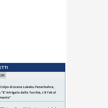
LETTI
ERI
Colpo di scena Lukaku-Fenerbahce,
"E' intrigato dalla Turchia, c'è l'ok al
imento"