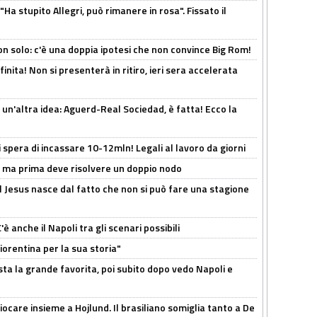
Ha stupito Allegri, può rimanere in rosa". Fissato il
n solo: c'è una doppia ipotesi che non convince Big Rom!
inita! Non si presenterà in ritiro, ieri sera accelerata
un'altra idea: Aguerd-Real Sociedad, è fatta! Ecco la
spera di incassare 10-12mln! Legali al lavoro da giorni
s, ma prima deve risolvere un doppio nodo
l Jesus nasce dal fatto che non si può fare una stagione
 anche il Napoli tra gli scenari possibili
orentina per la sua storia"
sta la grande favorita, poi subito dopo vedo Napoli e
iocare insieme a Hojlund. Il brasiliano somiglia tanto a De