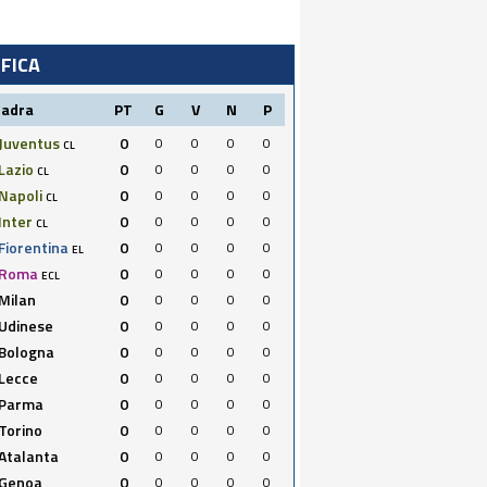
IFICA
uadra
PT
G
V
N
P
Juventus
0
0
0
0
0
CL
Lazio
0
0
0
0
0
CL
Napoli
0
0
0
0
0
CL
Inter
0
0
0
0
0
CL
Fiorentina
0
0
0
0
0
EL
Roma
0
0
0
0
0
ECL
Milan
0
0
0
0
0
Udinese
0
0
0
0
0
Bologna
0
0
0
0
0
Lecce
0
0
0
0
0
Parma
0
0
0
0
0
Torino
0
0
0
0
0
Atalanta
0
0
0
0
0
Genoa
0
0
0
0
0