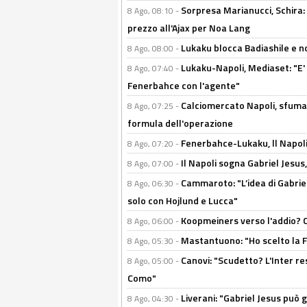
Sorpresa Marianucci, Schira: "
8 Ago, 08:10 -
prezzo all'Ajax per Noa Lang
Lukaku blocca Badiashile e no
8 Ago, 08:00 -
Lukaku-Napoli, Mediaset: "E' f
8 Ago, 07:40 -
Fenerbahce con l'agente"
Calciomercato Napoli, sfuma 
8 Ago, 07:25 -
formula dell'operazione
Fenerbahce-Lukaku, ll Napoli 
8 Ago, 07:20 -
Il Napoli sogna Gabriel Jesu
8 Ago, 07:00 -
Cammaroto: "L’idea di Gabrie
8 Ago, 06:30 -
solo con Hojlund e Lucca"
Koopmeiners verso l'addio? C'è
8 Ago, 06:00 -
Mastantuono: "Ho scelto la Fi
8 Ago, 05:30 -
Canovi: "Scudetto? L'Inter re
8 Ago, 05:00 -
Como"
Liverani: "Gabriel Jesus può g
8 Ago, 04:30 -