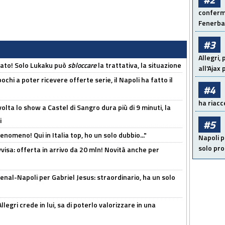
conferma
Fenerb
#3
Allegri,
cato! Solo Lukaku può
sbloccare
la trattativa, la situazione
all'Ajax
ochi a poter ricevere offerte serie, il Napoli ha fatto il
#4
ha riacce
olta lo show a Castel di Sangro dura più di 9 minuti, la
i
#5
enomeno! Qui in Italia top, ho un solo dubbio..."
Napoli p
solo pr
isa: offerta in arrivo da 20 mln! Novità anche per
enal-Napoli per Gabriel Jesus: straordinario, ha un solo
legri crede in lui, sa di poterlo valorizzare in una