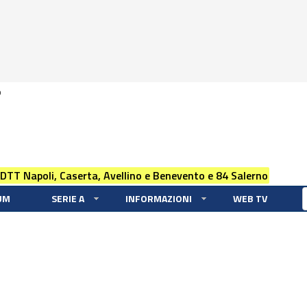
0
 DTT Napoli, Caserta, Avellino e Benevento e 84 Salerno
UM
SERIE A
INFORMAZIONI
WEB TV