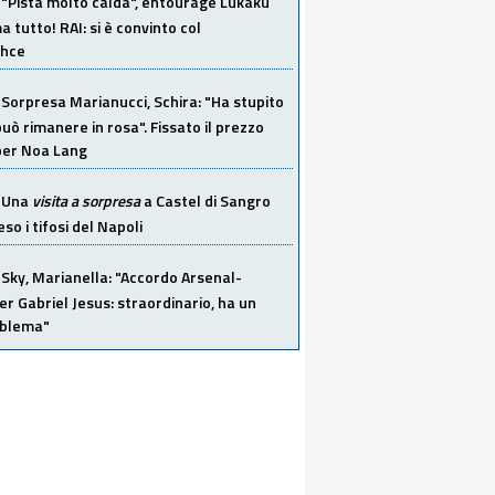
"Pista molto calda", entourage Lukaku
 tutto! RAI: si è convinto col
ahce
Sorpresa Marianucci, Schira: "Ha stupito
 può rimanere in rosa". Fissato il prezzo
 per Noa Lang
Una
visita a sorpresa
a Castel di Sangro
so i tifosi del Napoli
Sky, Marianella: "Accordo Arsenal-
er Gabriel Jesus: straordinario, ha un
oblema"