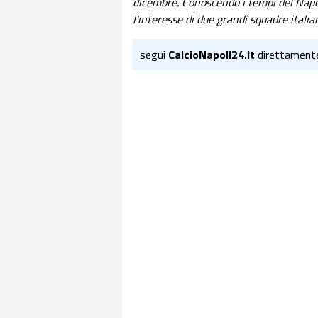
dicembre. Conoscendo i tempi del Napoli 
l'interesse di due grandi squadre itali
segui
CalcioNapoli24.it
direttament