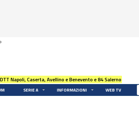
0
 DTT Napoli, Caserta, Avellino e Benevento e 84 Salerno
UM
SERIE A
INFORMAZIONI
WEB TV