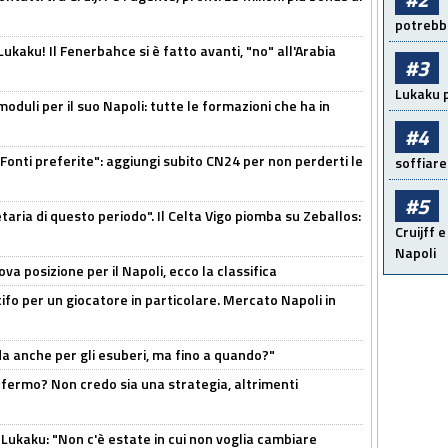
potrebbe
kaku! Il Fenerbahce si è fatto avanti, "no" all'Arabia
#3
Lukaku p
moduli per il suo Napoli: tutte le formazioni che ha in
#4
Fonti preferite": aggiungi subito CN24 per non perderti le
soffiare
#5
taria di questo periodo". Il Celta Vigo piomba su Zeballos:
Cruijff e
Napoli
a posizione per il Napoli, ecco la classifica
tifo per un giocatore in particolare. Mercato Napoli in
rda anche per gli esuberi, ma fino a quando?"
 fermo? Non credo sia una strategia, altrimenti
Lukaku: "Non c'è estate in cui non voglia cambiare