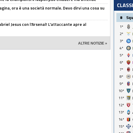
CLASS
pagina, ora è una società normale. Devo dirvi una cosa su
#
Sq
Gabriel Jesus con l'Arsenal! L'attaccante apre al
1º
2º
3º
ALTRE NOTIZIE »
4º
5º
6º
7º
8º
9º
10º
11º
12º
13º
14º
15º