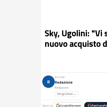
Sky, Ugolini: "Vi
nuovo acquisto d
AUTORE
R
Redazione
Redazione
Tutti gli articoli →
Google
Discover
Fonti prefe
Seguici su