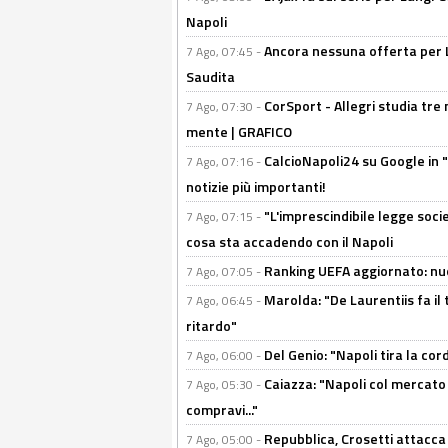
Napoli
Ancora nessuna offerta per Lu
7 Ago, 07:45 -
Saudita
CorSport - Allegri studia tre 
7 Ago, 07:30 -
mente | GRAFICO
CalcioNapoli24 su Google in "
7 Ago, 07:16 -
notizie più importanti!
"L'imprescindibile legge socie
7 Ago, 07:15 -
cosa sta accadendo con il Napoli
Ranking UEFA aggiornato: nuov
7 Ago, 07:05 -
Marolda: "De Laurentiis fa il 
7 Ago, 06:45 -
ritardo"
Del Genio: "Napoli tira la co
7 Ago, 06:00 -
Caiazza: "Napoli col mercato
7 Ago, 05:30 -
compravi..."
Repubblica, Crosetti attacca 
7 Ago, 05:00 -