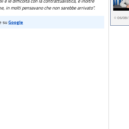
e le difficoltà con la contrattualistica, e inoltre
ane, in molti pensavano che non sarebbe arrivato".
06/08/
e su
Google