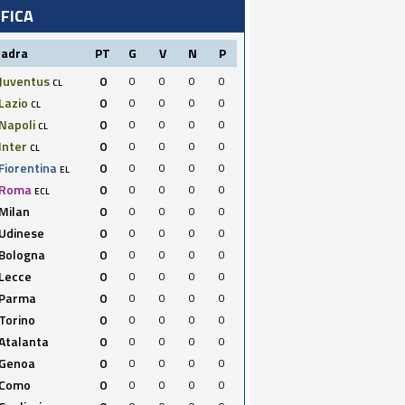
IFICA
uadra
PT
G
V
N
P
Juventus
0
0
0
0
0
CL
Lazio
0
0
0
0
0
CL
Napoli
0
0
0
0
0
CL
Inter
0
0
0
0
0
CL
Fiorentina
0
0
0
0
0
EL
Roma
0
0
0
0
0
ECL
Milan
0
0
0
0
0
Udinese
0
0
0
0
0
Bologna
0
0
0
0
0
Lecce
0
0
0
0
0
Parma
0
0
0
0
0
Torino
0
0
0
0
0
Atalanta
0
0
0
0
0
Genoa
0
0
0
0
0
Como
0
0
0
0
0