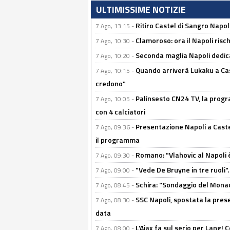
ULTIMISSIME NOTIZIE
Ritiro Castel di Sangro Napoli
7 Ago, 13:15 -
Clamoroso: ora il Napoli risch
7 Ago, 10:30 -
Seconda maglia Napoli dedica
7 Ago, 10:20 -
Quando arriverà Lukaku a Cast
7 Ago, 10:15 -
credono"
Palinsesto CN24 TV, la progr
7 Ago, 10:05 -
con 4 calciatori
Presentazione Napoli a Castel
7 Ago, 09:36 -
il programma
Romano: "Vlahovic al Napoli 
7 Ago, 09:30 -
"Vede De Bruyne in tre ruoli".
7 Ago, 09:00 -
Schira: "Sondaggio del Monac
7 Ago, 08:45 -
SSC Napoli, spostata la pres
7 Ago, 08:30 -
data
L'Ajax fa sul serio per Lang! C
7 Ago, 08:00 -