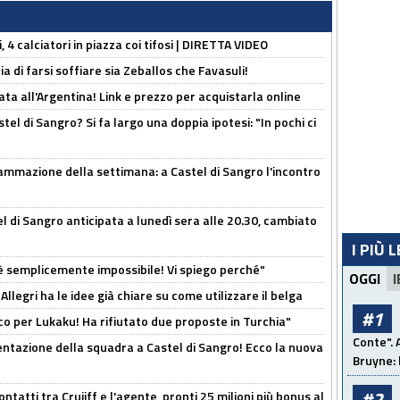
, 4 calciatori in piazza coi tifosi | DIRETTA VIDEO
ia di farsi soffiare sia Zeballos che Favasuli!
ta all'Argentina! Link e prezzo per acquistarla online
el di Sangro? Si fa largo una doppia ipotesi: "In pochi ci
ammazione della settimana: a Castel di Sangro l'incontro
 di Sangro anticipata a lunedì sera alle 20.30, cambiato
I PIÙ 
è semplicemente impossibile! Vi spiego perché"
OGGI
I
 Allegri ha le idee già chiare su come utilizzare il belga
#1
o per Lukaku! Ha rifiutato due proposte in Turchia"
Conte". 
entazione della squadra a Castel di Sangro! Ecco la nuova
Bruyne: 
#2
ontatti tra Cruijff e l'agente, pronti 25 milioni più bonus al