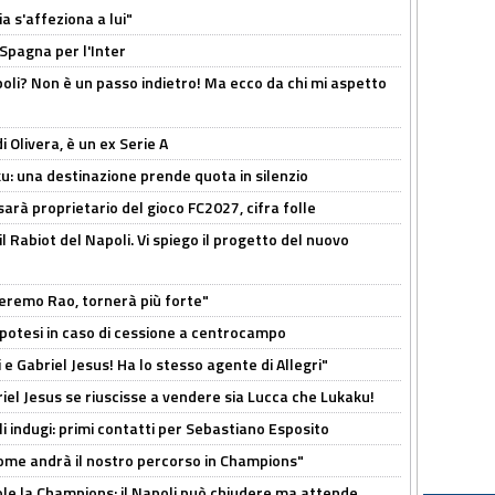
a s'affeziona a lui"
 Spagna per l'Inter
poli? Non è un passo indietro! Ma ecco da chi mi aspetto
i Olivera, è un ex Serie A
ku: una destinazione prende quota in silenzio
sarà proprietario del gioco FC2027, cifra folle
 il Rabiot del Napoli. Vi spiego il progetto del nuovo
zeremo Rao, tornerà più forte"
 Ipotesi in caso di cessione a centrocampo
e Gabriel Jesus! Ha lo stesso agente di Allegri"
iel Jesus se riuscisse a vendere sia Lucca che Lukaku!
li indugi: primi contatti per Sebastiano Esposito
ome andrà il nostro percorso in Champions"
ole la Champions: il Napoli può chiudere ma attende