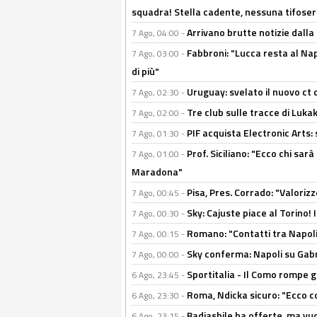
squadra! Stella cadente, nessuna tifoseri
Arrivano brutte notizie dalla
7 Ago, 04:00 -
Fabbroni: "Lucca resta al Na
7 Ago, 03:00 -
di più"
Uruguay: svelato il nuovo ct d
7 Ago, 02:30 -
Tre club sulle tracce di Luka
7 Ago, 02:00 -
PIF acquista Electronic Arts: 
7 Ago, 01:30 -
Prof. Siciliano: "Ecco chi sarà
7 Ago, 01:00 -
Maradona"
Pisa, Pres. Corrado: "Valoriz
7 Ago, 00:45 -
Sky: Cajuste piace al Torino!
7 Ago, 00:30 -
Romano: "Contatti tra Napoli 
7 Ago, 00:15 -
Sky conferma: Napoli su Gabr
7 Ago, 00:00 -
Sportitalia - Il Como rompe g
6 Ago, 23:45 -
Roma, Ndicka sicuro: "Ecco c
6 Ago, 23:30 -
Badiashile ha offerte, ma vu
6 Ago, 23:15 -