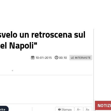
 svelo un retroscena sul
el Napoli"
10-01-2015
00:10
LE INTERVISTE
NOTIZ
🖶 Stampa
A−
A+
rite