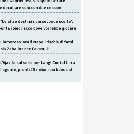
Idea Gabriel Jesus-Napoli: l'affare
 decollare solo con due cessioni
"Le altre destinazioni seconde scelte".
unta i piedi: ecco dove vorrebbe giocare
Clamoroso: ora il Napoli rischia di farsi
 sia Zeballos che Favasuli!
L'Ajax fa sul serio per Lang! Contatti tra
 l'agente, pronti 25 milioni più bonus al