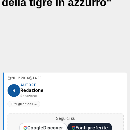
della tigre in azzurro"
20.12.2016
14:00
AUTORE
Redazione
R
Redazione
Tutti gli articoli →
Seguici su
Google
Discover
Fonti preferite