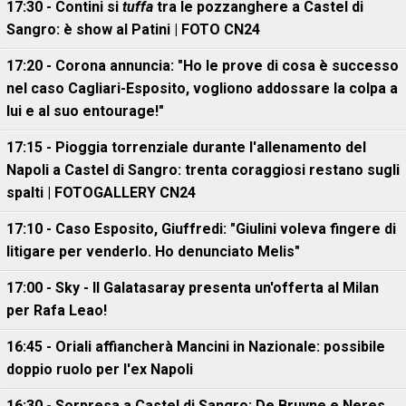
17:30 - Contini si
tuffa
tra le pozzanghere a Castel di
Sangro: è show al Patini | FOTO CN24
17:20 - Corona annuncia: "Ho le prove di cosa è successo
nel caso Cagliari-Esposito, vogliono addossare la colpa a
lui e al suo entourage!"
17:15 - Pioggia torrenziale durante l'allenamento del
Napoli a Castel di Sangro: trenta coraggiosi restano sugli
spalti | FOTOGALLERY CN24
17:10 - Caso Esposito, Giuffredi: "Giulini voleva fingere di
litigare per venderlo. Ho denunciato Melis"
17:00 - Sky - Il Galatasaray presenta un'offerta al Milan
per Rafa Leao!
16:45 - Oriali affiancherà Mancini in Nazionale: possibile
doppio ruolo per l'ex Napoli
16:30 - Sorpresa a Castel di Sangro: De Bruyne e Neres