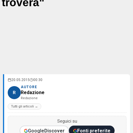
troverà"
20.05.2015
00:30
AUTORE
Redazione
R
Redazione
Tutti gli articoli →
Seguici su
Google
Discover
Fonti preferite