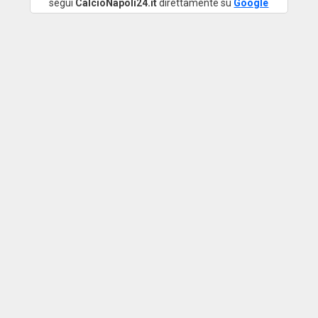
segui
CalcioNapoli24.it
direttamente su
Google