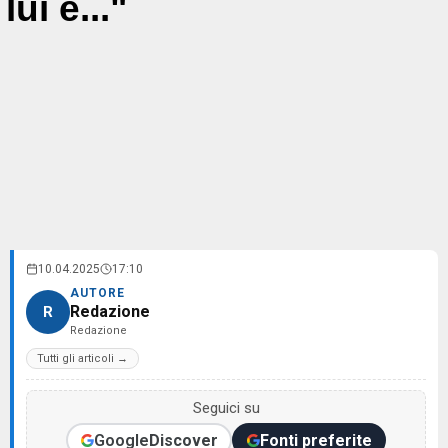
lui e..."
10.04.2025
17:10
AUTORE
Redazione
R
Redazione
Tutti gli articoli →
Seguici su
Google
Discover
Fonti preferite