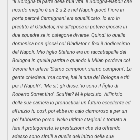
"Il Bologna fa parte della mia vita. Il Bologna-Napoli che
ricordo meglio è un 2 a 2 e nel Napoli giocò Fiore in
porta perchè Carmignani era squalificato. Io ero in
prestito al Gladiator, ma all'epoca si poteva giocare in
due squadre se in categorie diverse. Quindi io quella
domenica non giocai col Gladiator e feci il dodicesimo
del Napoli. Mio figlio Stefano era un raccattapalle del
Bologna in quella partita e quando il Milan perdeva col
Verona lui urlava 'Siamo campioni, siamo campioni'. La
gente chiedeva, 'ma come, hai la tuta del Bologna e tifi
per il Napoli?'. 'Ma sì', gli disse, 'io sono il figlio di
Roberto Sorrentino'. Scuffet? M'è piaciuto. All'inizio
della sua carriera io pronosticai un futuro eccellente ed
all'inizio fu così, poi ebbe un calo clamoroso e per un
po' l'abbiamo perso. Nelle ultime stagioni è tornato a
fare il protagonista, le prestazioni che sta offrendo
adesso sono simili a quelle dell'inizio della sua