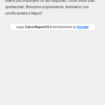
match più importanti fin qui disputati, i tifosi sono stati
spettacolari, Benzema sorprendente, dobbiamo con
umiltà andare a Napoli".
segui
CalcioNapoli24.it
direttamente su
Google