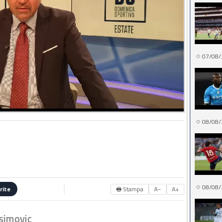
07/08/
08/08/
08/08/
🖶 Stampa
A−
A+
rite
simovic