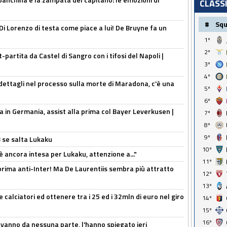
CLASS
#
Sq
Di Lorenzo di testa come piace a lui! De Bruyne fa un
1º
2º
t-partita da Castel di Sangro con i tifosi del Napoli |
3º
4º
ettagli nel processo sulla morte di Maradona, c'è una
5º
6º
a in Germania, assist alla prima col Bayer Leverkusen |
7º
8º
9º
B se salta Lukaku
10º
'è ancora intesa per Lukaku, attenzione a..."
11º
a prima anti-Inter! Ma De Laurentiis sembra più attratto
12º
13º
 calciatori ed ottenere tra i 25 ed i 32mln di euro nel giro
14º
15º
16º
 vanno da nessuna parte, l'hanno spiegato ieri