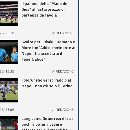
Il pallone della "Mano de
Dios" all'asta: prezzo di
partenza da favola
26, 23:30
REDAZIONE
Svolta per Lukaku! Romano e
Moretto: "Addio imminente al
Napoli, ha accettato il
Fenerbahce"
26, 13:25
REDAZIONE
Folorunsho verso l'addio al
Napoli: non c'è solo il Torino
26, 23:45
REDAZIONE
Lang come Gutierrez: è tra i
pochi a poter ricevere
offerte serie, il Napoli ha