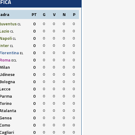
IFICA
uadra
PT
G
V
N
P
Juventus
0
0
0
0
0
CL
Lazio
0
0
0
0
0
CL
Napoli
0
0
0
0
0
CL
Inter
0
0
0
0
0
CL
Fiorentina
0
0
0
0
0
EL
Roma
0
0
0
0
0
ECL
Milan
0
0
0
0
0
Udinese
0
0
0
0
0
Bologna
0
0
0
0
0
Lecce
0
0
0
0
0
Parma
0
0
0
0
0
Torino
0
0
0
0
0
Atalanta
0
0
0
0
0
Genoa
0
0
0
0
0
Como
0
0
0
0
0
Cagliari
0
0
0
0
0