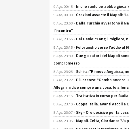
In che ruolo potrebbe giocare
9 Ago, 00:15 -
Graziani avverte il Napoli: “Lu
9 Ago, 00:00 -
Dalla Turchia avvertono il Na
8 Ago, 23:58 -
l'incontro"
Del Genio: "Lang il migliore, 
8 Ago, 23:55 -
Folorunsho verso l'addio al Na
8 Ago, 23:45 -
Due giocatori del Napoli sono
8 Ago, 23:30 -
compromesso
Schira: "Rinnovo Anguissa, neg
8 Ago, 23:25 -
Di Lorenzo: "Gamba ancora u
8 Ago, 23:22 -
Allegri mi dice sempre una cosa. Io allena
Trattativa in corso per Badia
8 Ago, 23:15 -
Coppa Italia: avanti Ascoli 
8 Ago, 23:10 -
Sky - Ore decisive per la ces
8 Ago, 23:07 -
Napoli-Celta, Giordano: "Va p
8 Ago, 23:05 -
De Laurentiis 'aggiunto' alla