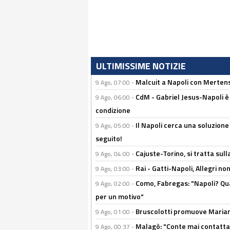
ULTIMISSIME NOTIZIE
Malcuit a Napoli con Mertens
9 Ago, 07:00 -
CdM - Gabriel Jesus-Napoli è
9 Ago, 06:00 -
condizione
Il Napoli cerca una soluzione
9 Ago, 05:00 -
seguito!
Cajuste-Torino, si tratta sull
9 Ago, 04:00 -
Rai - Gatti-Napoli, Allegri no
9 Ago, 03:00 -
Como, Fabregas: "Napoli? Qua
9 Ago, 02:00 -
per un motivo"
Bruscolotti promuove Marianu
9 Ago, 01:00 -
Malagò: "Conte mai contattato
9 Ago, 00:37 -