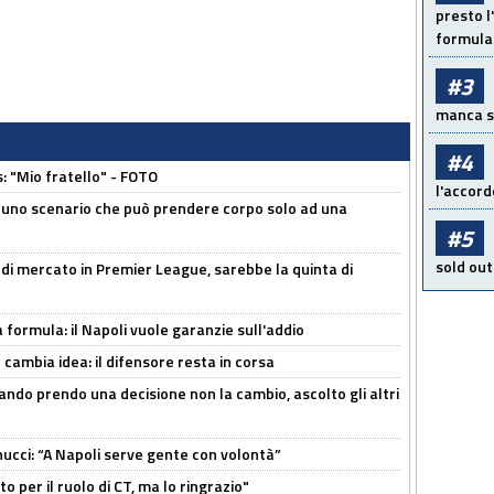
presto l'
formula 
#3
manca sol
#4
: "Mio fratello" - FOTO
l'accord
 uno scenario che può prendere corpo solo ad una
#5
sold out
 di mercato in Premier League, sarebbe la quinta di
a formula: il Napoli vuole garanzie sull'addio
n cambia idea: il difensore resta in corsa
ndo prendo una decisione non la cambio, ascolto gli altri
cci: “A Napoli serve gente con volontà”
 per il ruolo di CT, ma lo ringrazio"