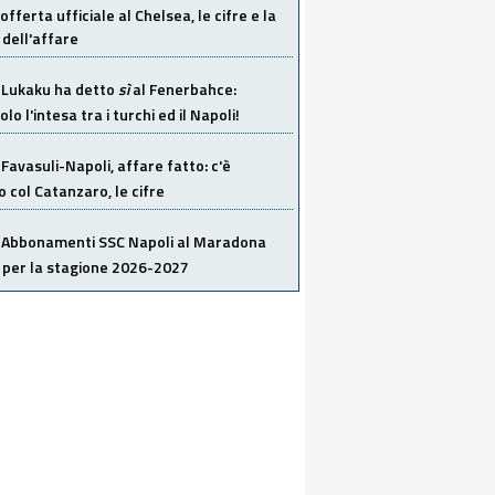
offerta ufficiale al Chelsea, le cifre e la
dell'affare
Lukaku ha detto
sì
al Fenerbahce:
o l'intesa tra i turchi ed il Napoli!
Favasuli-Napoli, affare fatto: c'è
o col Catanzaro, le cifre
Abbonamenti SSC Napoli al Maradona
 per la stagione 2026-2027