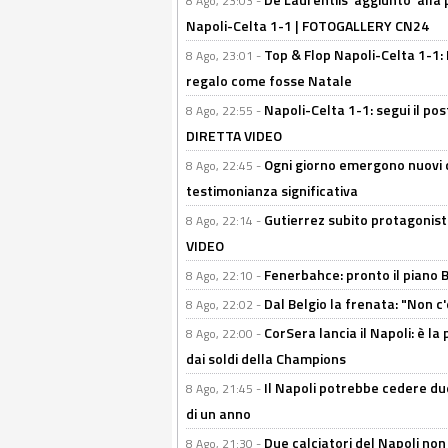
8 Ago, 23:03 -
Napoli-Celta 1-1 | FOTOGALLERY CN24
Top & Flop Napoli-Celta 1-1: 
8 Ago, 23:01 -
regalo come fosse Natale
Napoli-Celta 1-1: segui il pos
8 Ago, 22:55 -
DIRETTA VIDEO
Ogni giorno emergono nuovi d
8 Ago, 22:45 -
testimonianza significativa
Gutierrez subito protagonist
8 Ago, 22:14 -
VIDEO
Fenerbahce: pronto il piano 
8 Ago, 22:10 -
Dal Belgio la frenata: "Non c
8 Ago, 22:02 -
CorSera lancia il Napoli: è l
8 Ago, 22:00 -
dai soldi della Champions
Il Napoli potrebbe cedere due
8 Ago, 21:45 -
di un anno
Due calciatori del Napoli non
8 Ago, 21:30 -