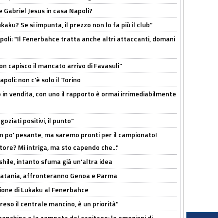
 Gabriel Jesus in casa Napoli?
kaku? Se si impunta, il prezzo non lo fa più il club”
poli: "Il Fenerbahce tratta anche altri attaccanti, domani
non capisco il mancato arrivo di Favasuli"
poli: non c'è solo il Torino
 in vendita, con uno il rapporto è ormai irrimediabilmente
oziati positivi, il punto"
n po' pesante, ma saremo pronti per il campionato!
tore? Mi intriga, ma sto capendo che..."
shile, intanto sfuma già un'altra idea
e Catania, affronteranno Genoa e Parma
sione di Lukaku al Fenerbahce
reso il centrale mancino, è un priorità"
 panchina e la zampata del capitano: le emozioni di