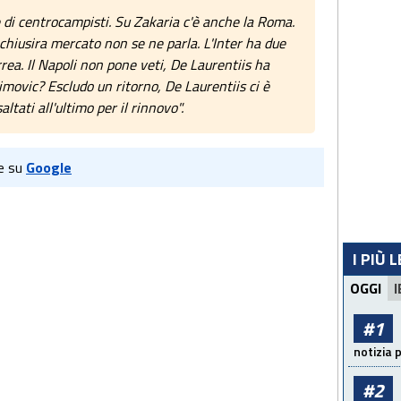
 di centrocampisti. Su Zakaria c'è anche la Roma.
 chiusira mercato non se ne parla. L'Inter ha due
rrea. Il Napoli non pone veti, De Laurentiis ha
imovic? Escludo un ritorno, De Laurentiis ci è
ltati all'ultimo per il rinnovo".
e su
Google
I PIÙ 
OGGI
I
#1
notizia 
#2