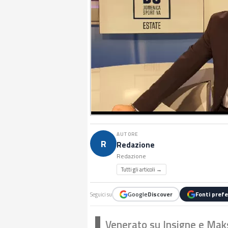
AUTORE
R
Redazione
Redazione
Tutti gli articoli →
Google
Discover
Fonti prefe
Seguici su
Venerato su Insigne e Mak