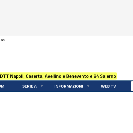
:00
 DTT Napoli, Caserta, Avellino e Benevento e 84 Salerno
UM
SERIE A
INFORMAZIONI
WEB TV