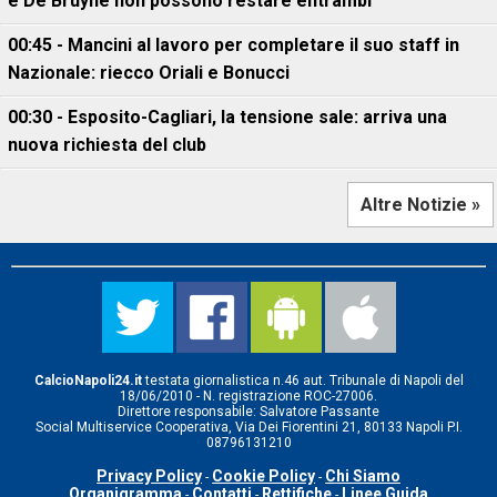
e De Bruyne non possono restare entrambi"
00:45 - Mancini al lavoro per completare il suo staff in
Nazionale: riecco Oriali e Bonucci
00:30 - Esposito-Cagliari, la tensione sale: arriva una
nuova richiesta del club
Altre Notizie »
CalcioNapoli24.it
testata giornalistica n.46 aut. Tribunale di Napoli del
18/06/2010 - N. registrazione ROC-27006.
Direttore responsabile: Salvatore Passante
Social Multiservice Cooperativa, Via Dei Fiorentini 21, 80133 Napoli P.I.
08796131210
Privacy Policy
Cookie Policy
Chi Siamo
-
-
Organigramma
Contatti
Rettifiche
Linee Guida
-
-
-