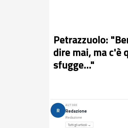
Petrazzuolo: "Be
dire mai, ma c'è 
sfugge..."
AUTORE
R
Redazione
Redazione
Tutti gli articoli →