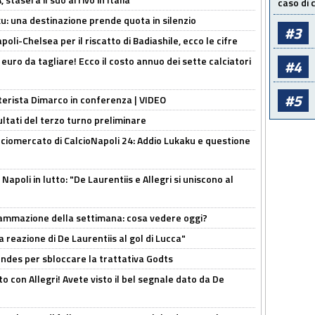
caso di
ku: una destinazione prende quota in silenzio
#3
oli-Chelsea per il riscatto di Badiashile, ecco le cifre
i euro da tagliare! Ecco il costo annuo dei sette calciatori
#4
#5
nterista Dimarco in conferenza | VIDEO
ultati del terzo turno preliminare
ciomercato di CalcioNapoli 24: Addio Lukaku e questione
apoli in lutto: "De Laurentiis e Allegri si uniscono al
rammazione della settimana: cosa vedere oggi?
la reazione di De Laurentiis al gol di Lucca"
ndes per sbloccare la trattativa Godts
o con Allegri! Avete visto il bel segnale dato da De