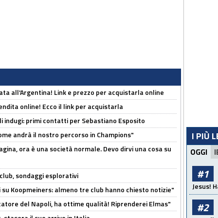
ta all'Argentina! Link e prezzo per acquistarla online
ndita online! Ecco il link per acquistarla
li indugi: primi contatti per Sebastiano Esposito
ome andrà il nostro percorso in Champions"
I PIÙ 
pagina, ora è una società normale. Devo dirvi una cosa su
OGGI
I
#1
club, sondaggi esplorativi
Jesus! H
ci su Koopmeiners: almeno tre club hanno chiesto notizie"
catore del Napoli, ha ottime qualità! Riprenderei Elmas"
#2
stasera il suo arrivo in Italia