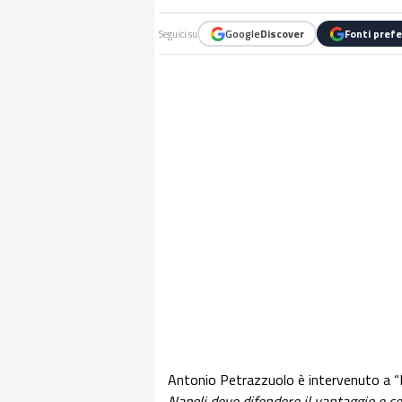
Google
Discover
Fonti prefe
Seguici su
Antonio Petrazzuolo è intervenuto 
Napoli deve difendere il vantaggio e cer