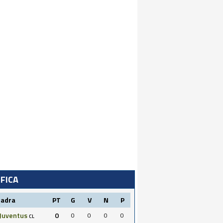
IFICA
uadra
PT
G
V
N
P
Juventus
0
0
0
0
0
CL