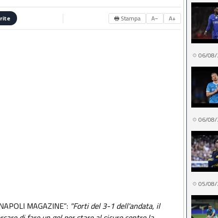
🖶 Stampa
A−
A+
rite
06/08/
06/08/
05/08/
a “NAPOLI MAGAZINE”:
"Forti del 3-1 dell'andata, il
care di fare un gol per stare al sicuro contro la