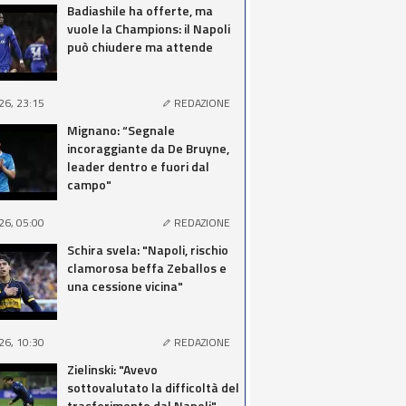
Badiashile ha offerte, ma
vuole la Champions: il Napoli
può chiudere ma attende
26, 23:15
REDAZIONE
Mignano: “Segnale
incoraggiante da De Bruyne,
leader dentro e fuori dal
campo"
26, 05:00
REDAZIONE
Schira svela: "Napoli, rischio
clamorosa beffa Zeballos e
una cessione vicina"
26, 10:30
REDAZIONE
Zielinski: "Avevo
sottovalutato la difficoltà del
trasferimento dal Napoli"