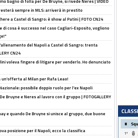
rimo bagno di folla per De Bruyne, si rivede Neres | VIDEO
sterà sempre in MLS: arriverà in prestito
here a Castel di Sangro: è show al Patini | FOTO CN24
 di cosa è successo nel caso Cagliari-Esposito, vogliono
ge!"
'allenamento del Napoli a Castel di Sangro: trenta
ALLERY CN24
lini voleva fingere di litigare per venderlo. Ho denunciato
 un'offerta al Milan per Rafa Leao!
Nazionale: possibile doppio ruolo per l'ex Napoli
 De Bruyne e Neres al lavoro con il gruppo | FOTOGALLERY
CLASS
nay e quando De Bruyne si unisce al gruppo, due buone
#
Sq
a posizione per il Napoli, ecco la classifica
1º