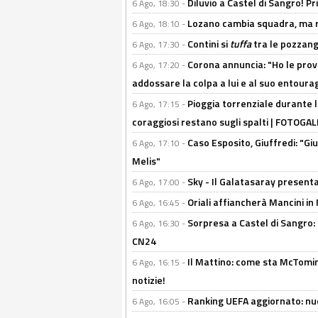
Diluvio a Castel di Sangro! P
6 Ago, 18:30 -
Lozano cambia squadra, ma re
6 Ago, 18:10 -
Contini si
tuffa
tra le pozzang
6 Ago, 17:30 -
Corona annuncia: "Ho le prove
6 Ago, 17:20 -
addossare la colpa a lui e al suo entoura
Pioggia torrenziale durante l
6 Ago, 17:15 -
coraggiosi restano sugli spalti | FOTOG
Caso Esposito, Giuffredi: "Giu
6 Ago, 17:10 -
Melis"
Sky - Il Galatasaray presenta
6 Ago, 17:00 -
Oriali affiancherà Mancini in 
6 Ago, 16:45 -
Sorpresa a Castel di Sangro:
6 Ago, 16:30 -
CN24
Il Mattino: come sta McTomi
6 Ago, 16:15 -
notizie!
Ranking UEFA aggiornato: nuov
6 Ago, 16:05 -